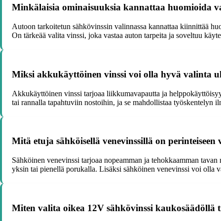
Minkälaisia ominaisuuksia kannattaa huomioida va
Autoon tarkoitetun sähkövinssin valinnassa kannattaa kiinnittää huo
On tärkeää valita vinssi, joka vastaa auton tarpeita ja soveltuu käytet
Miksi akkukäyttöinen vinssi voi olla hyvä valinta
Akkukäyttöinen vinssi tarjoaa liikkumavapautta ja helppokäyttöisyyt
tai rannalla tapahtuviin nostoihin, ja se mahdollistaa työskentelyn i
Mitä etuja sähköisellä venevinssillä on perinteiseen 
Sähköinen venevinssi tarjoaa nopeamman ja tehokkaamman tavan nosta
yksin tai pienellä porukalla. Lisäksi sähköinen venevinssi voi olla va
Miten valita oikea 12V sähkövinssi kaukosäädöllä tr