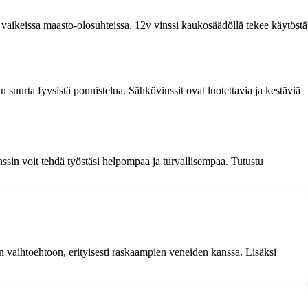
i vaikeissa maasto-olosuhteissa. 12v vinssi kaukosäädöllä tekee käytöstä
an suurta fyysistä ponnistelua. Sähkövinssit ovat luotettavia ja kestäviä
nssin voit tehdä työstäsi helpompaa ja turvallisempaa. Tutustu
en vaihtoehtoon, erityisesti raskaampien veneiden kanssa. Lisäksi