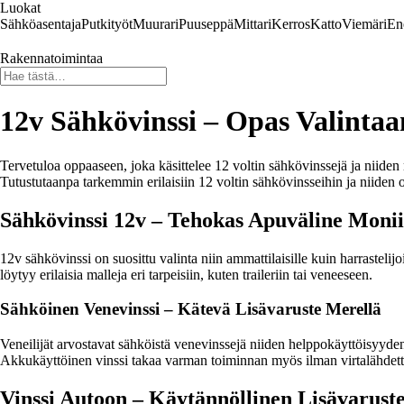
Luokat
Sähköasentaja
Putkityöt
Muurari
Puuseppä
Mittari
Kerros
Katto
Viemäri
En
Rakennatoimintaa
12v Sähkövinssi – Opas Valintaa
Tervetuloa oppaaseen, joka käsittelee 12 voltin sähkövinssejä ja niiden m
Tutustutaanpa tarkemmin erilaisiin 12 voltin sähkövinsseihin ja niiden 
Sähkövinssi 12v – Tehokas Apuväline Monii
12v sähkövinssi on suosittu valinta niin ammattilaisille kuin harrastelij
löytyy erilaisia malleja eri tarpeisiin, kuten traileriin tai veneeseen.
Sähköinen Venevinssi – Kätevä Lisävaruste Merellä
Veneilijät arvostavat sähköistä venevinssejä niiden helppokäyttöisyyden
Akkukäyttöinen vinssi takaa varman toiminnan myös ilman virtalähdett
Vinssi Autoon – Käytännöllinen Lisävarust