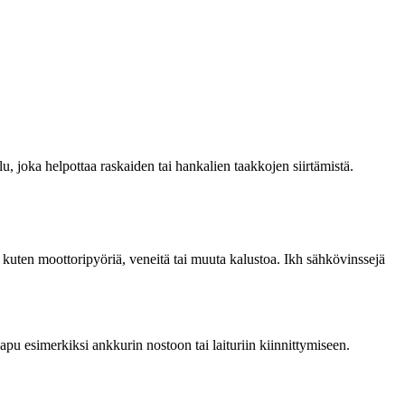
u, joka helpottaa raskaiden tai hankalien taakkojen siirtämistä.
tä, kuten moottoripyöriä, veneitä tai muuta kalustoa. Ikh sähkövinssejä
pu esimerkiksi ankkurin nostoon tai laituriin kiinnittymiseen.