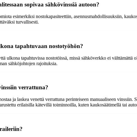
litessaan sopivaa sähkövinssiä autoon?
miota esimerkiksi nostokapasiteettiin, asennusmahdollisuuksiin, kaukos
täväksi turvallisesti.
 ulkona tapahtuvaan nostotyöhön?
tä ulkona tapahtuvissa nostotöissä, missä sähköverkko ei välttämättä ol
lman sähköjohtojen rajoituksia.
vinssiin verrattuna?
a ja laskea venettä verrattuna perinteiseen manuaaliseen vinssiin. Se 
rustettu erilaisilla kätevillä toiminnoilla, kuten kaukosäätimellä tai aut
aileriin?