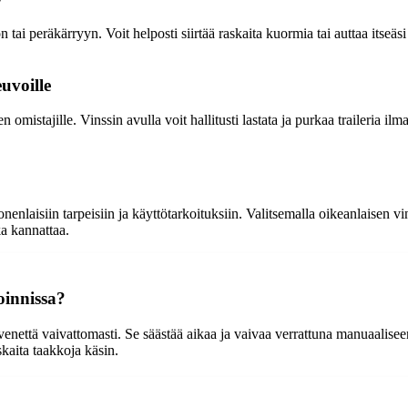
ai peräkärryyn. Voit helposti siirtää raskaita kuormia tai auttaa itseäs
uvoille
mistajille. Vinssin avulla voit hallitusti lastata ja purkaa traileria ilm
enlaisiin tarpeisiin ja käyttötarkoituksiin. Valitsemalla oikeanlaisen vi
ka kannattaa.
oinnissa?
 venettä vaivattomasti. Se säästää aikaa ja vaivaa verrattuna manuaalise
kaita taakkoja käsin.