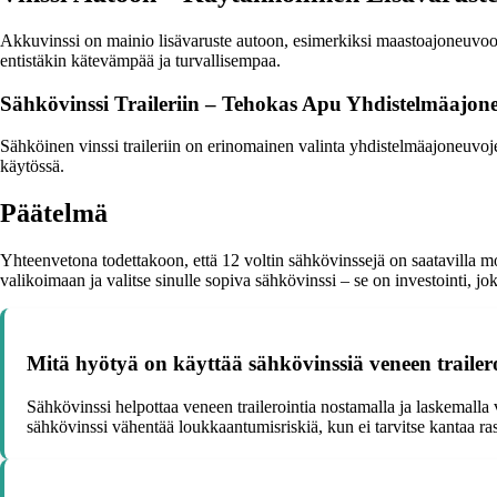
Akkuvinssi on mainio lisävaruste autoon, esimerkiksi maastoajoneuvoon t
entistäkin kätevämpää ja turvallisempaa.
Sähkövinssi Traileriin – Tehokas Apu Yhdistelmäajone
Sähköinen vinssi traileriin on erinomainen valinta yhdistelmäajoneuvojen o
käytössä.
Päätelmä
Yhteenvetona todettakoon, että 12 voltin sähkövinssejä on saatavilla mon
valikoimaan ja valitse sinulle sopiva sähkövinssi – se on investointi, jo
Mitä hyötyä on käyttää sähkövinssiä veneen trailer
Sähkövinssi helpottaa veneen trailerointia nostamalla ja laskemalla
sähkövinssi vähentää loukkaantumisriskiä, kun ei tarvitse kantaa ras