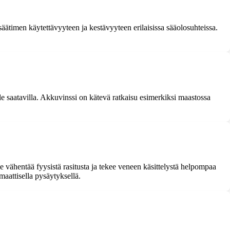
äätimen käytettävyyteen ja kestävyyteen erilaisissa sääolosuhteissa.
e saatavilla. Akkuvinssi on kätevä ratkaisu esimerkiksi maastossa
vähentää fyysistä rasitusta ja tekee veneen käsittelystä helpompaa
omaattisella pysäytyksellä.