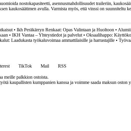
uomioida nostokapasiteetti, asennusmahdollisuudet traileriin, kaukosäätim
en kaukosäätimen avulla. Varmista myös, että vinssi on suunniteltu kest
tkaisut
•
Ikh Peräkärryn Renkaat: Opas Valintaan ja Huoltoon
•
Alumiin
ukaan
•
IKH Vantaa – Yhteystiedot ja palvelut
•
Oksaalihappo: Käyttökoh
ut: Laadukasta työkaluvoimaa ammattilaisille ja harrastajille
•
Työvaat
terest
TikTok
Mail
RSS
aa meille palkkion ostoista.
styötä kaupallisten kumppanien kanssa ja voimme saada maksun oston yh