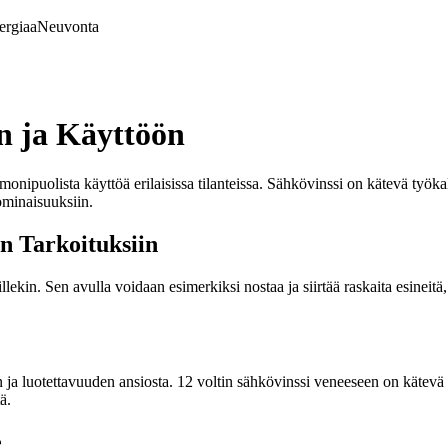
ergiaa
Neuvonta
n ja Käyttöön
onipuolista käyttöä erilaisissa tilanteissa. Sähkövinssi on kätevä työkal
ominaisuuksiin.
n Tarkoituksiin
oillekin. Sen avulla voidaan esimerkiksi nostaa ja siirtää raskaita esinei
 ja luotettavuuden ansiosta. 12 voltin sähkövinssi veneeseen on kätevä a
ä.
e