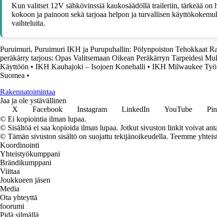
Kun valitset 12V sähkövinssiä kaukosäädöllä traileriin, tärkeää on h
kokoon ja painoon sekä tarjoaa helpon ja turvallisen käyttökokemuks
vaihteluita.
Puruimuri, Puruimuri IKH ja Purupuhallin: Pölynpoiston Tehokkaat Ra
peräkärry tarjous: Opas Valitsemaan Oikean Peräkärryn Tarpeidesi M
Käyttöön
•
IKH Kauhajoki – Isojoen Konehalli
•
IKH Milwaukee Työkal
Suomea
•
Rakennatoimintaa
Jaa ja ole ystävällinen
X
Facebook
Instagram
LinkedIn
YouTube
Pin
© Ei kopiointia ilman lupaa.
© Sisältöä ei saa kopioida ilman lupaa. Jotkut sivuston linkit voivat ant
© Tämän sivuston sisältö on suojattu tekijänoikeudella. Teemme yhtei
Koordinointi
Yhteistyökumppani
Brändikumppani
Viittaa
Joukkueen jäsen
Media
Ota yhteyttä
foorumi
Pidä silmällä