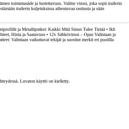
en toimintasäde ja luotettavuus. Valitse vinssi, joka sopii trailerin
ämään trailerin kuljetuksissa aiheutuvaa rasitusta ja sään
iprofiilit ja Metalliputket: Kaikki Mitä Sinun Tulee Tietää
•
Ikh
teet, Hinta ja Saatavuus
•
12v Sähkövinssi – Opas Valintaan ja
teet: Valintaan vaikuttavat tekijät ja suositut merkit eri puolilla
teydessä. Luvaton käyttö on kielletty.