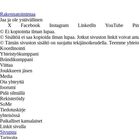
Rakennatoimintaa
Jaa ja ole ystävällinen
X
Facebook
Instagram
LinkedIn
YouTube
Pin
© Ei kopiointia ilman lupaa.
© Sisältöä ei saa kopioida ilman lupaa. Jotkut sivuston linkit voivat ant
© Tämän sivuston sisältö on suojattu tekijänoikeudella. Teemme yhtei
Koordinointi
Yhteistyökumppani
Brändikumppani
Viittaa
Joukkueen jäsen
Media
Ota yhteyttä
foorumi
Pidä silmällä
Rekisteröidy
SoMe
Tiedotuskirje
yhteisössä
Paikalliset kansalaiset
Linkit sivulla
Sivupuu
Tarinoita