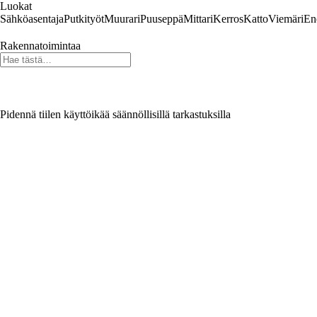
Luokat
Sähköasentaja
Putkityöt
Muurari
Puuseppä
Mittari
Kerros
Katto
Viemäri
En
Rakennatoimintaa
Pidennä tiilen käyttöikää säännöllisillä tarkastuksilla