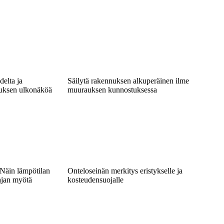
delta ja
Säilytä rakennuksen alkuperäinen ilme
nuksen ulkonäköä
muurauksen kunnostuksessa
 Näin lämpötilan
Onteloseinän merkitys eristykselle ja
ajan myötä
kosteudensuojalle