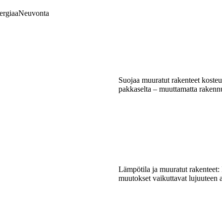
ergiaa
Neuvonta
Suojaa muuratut rakenteet kosteu
pakkaselta – muuttamatta raken
Lämpötila ja muuratut rakenteet:
muutokset vaikuttavat lujuuteen 