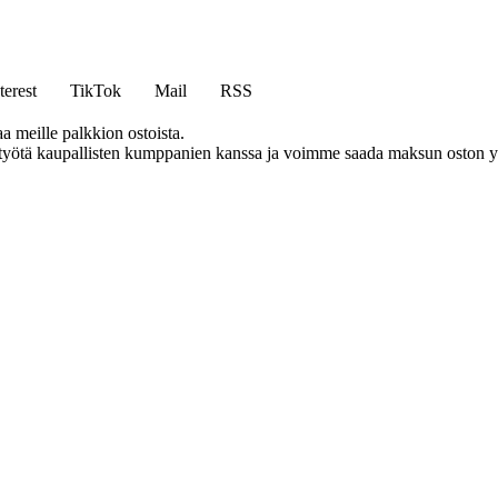
terest
TikTok
Mail
RSS
aa meille palkkion ostoista.
styötä kaupallisten kumppanien kanssa ja voimme saada maksun oston yh