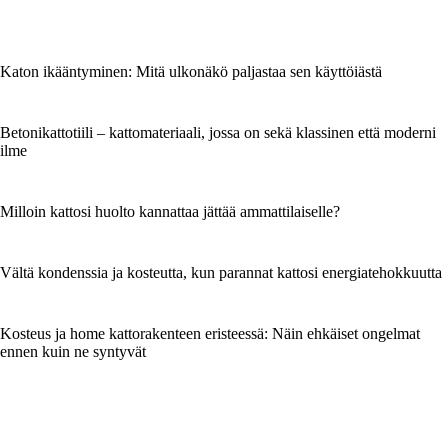
Katon ikääntyminen: Mitä ulkonäkö paljastaa sen käyttöiästä
Betonikattotiili – kattomateriaali, jossa on sekä klassinen että moderni
ilme
Milloin kattosi huolto kannattaa jättää ammattilaiselle?
Vältä kondenssia ja kosteutta, kun parannat kattosi energiatehokkuutta
Kosteus ja home kattorakenteen eristeessä: Näin ehkäiset ongelmat
ennen kuin ne syntyvät