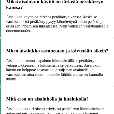
Miksi aisalukon käyttö on tärkeää peräkärryn
kanssa?
Aisalukon käyttö on tärkeää peräkärryn kanssa, koska se
varmistaa, että peräkärry pysyy kiinnitettynä auton perässä ja
estää sen irtoamisen liikenteessä. Näin vältetään vaaratilanteet ja
onnettomuudet.
Miten aisalukko asennetaan ja käytetään oikein?
Aisalukon asennus tapahtuu kiinnittämällä se peräkärryn
vetopistokkeeseen ja lukitsemalla se paikoilleen. Aisalukon
käyttö on helppoa: se avataan ja suljetaan avaimella, ja
varmistetaan aina ennen liikkeelle lähtöä, että se on kunnolla
lukittu.
Mitä eroa on aisalukolla ja kitalukolla?
Aisalukko on tarkoitettu erityisesti peräkärryn kiinnittämiseen
auton vetopistokkeeseen, kun taas kitalukko on yleisempi