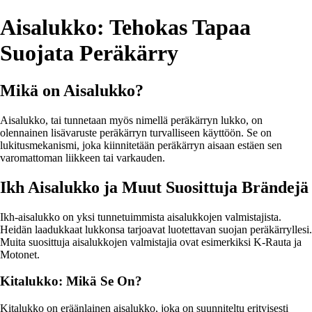
Aisalukko: Tehokas Tapaa
Suojata Peräkärry
Mikä on Aisalukko?
Aisalukko, tai tunnetaan myös nimellä peräkärryn lukko, on
olennainen lisävaruste peräkärryn turvalliseen käyttöön. Se on
lukitusmekanismi, joka kiinnitetään peräkärryn aisaan estäen sen
varomattoman liikkeen tai varkauden.
Ikh Aisalukko ja Muut Suosittuja Brändejä
Ikh-aisalukko on yksi tunnetuimmista aisalukkojen valmistajista.
Heidän laadukkaat lukkonsa tarjoavat luotettavan suojan peräkärryllesi.
Muita suosittuja aisalukkojen valmistajia ovat esimerkiksi K-Rauta ja
Motonet.
Kitalukko: Mikä Se On?
Kitalukko on eräänlainen aisalukko, joka on suunniteltu erityisesti