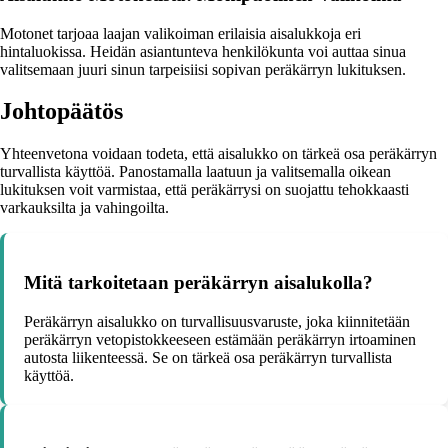
Motonet tarjoaa laajan valikoiman erilaisia aisalukkoja eri
hintaluokissa. Heidän asiantunteva henkilökunta voi auttaa sinua
valitsemaan juuri sinun tarpeisiisi sopivan peräkärryn lukituksen.
Johtopäätös
Yhteenvetona voidaan todeta, että aisalukko on tärkeä osa peräkärryn
turvallista käyttöä. Panostamalla laatuun ja valitsemalla oikean
lukituksen voit varmistaa, että peräkärrysi on suojattu tehokkaasti
varkauksilta ja vahingoilta.
Mitä tarkoitetaan peräkärryn aisalukolla?
Peräkärryn aisalukko on turvallisuusvaruste, joka kiinnitetään
peräkärryn vetopistokkeeseen estämään peräkärryn irtoaminen
autosta liikenteessä. Se on tärkeä osa peräkärryn turvallista
käyttöä.