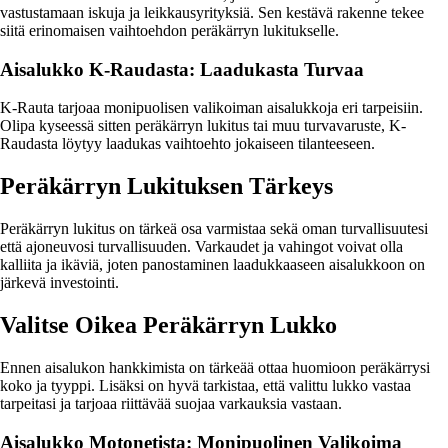
vastustamaan iskuja ja leikkausyrityksiä. Sen kestävä rakenne tekee
siitä erinomaisen vaihtoehdon peräkärryn lukitukselle.
Aisalukko K-Raudasta: Laadukasta Turvaa
K-Rauta tarjoaa monipuolisen valikoiman aisalukkoja eri tarpeisiin.
Olipa kyseessä sitten peräkärryn lukitus tai muu turvavaruste, K-
Raudasta löytyy laadukas vaihtoehto jokaiseen tilanteeseen.
Peräkärryn Lukituksen Tärkeys
Peräkärryn lukitus on tärkeä osa varmistaa sekä oman turvallisuutesi
että ajoneuvosi turvallisuuden. Varkaudet ja vahingot voivat olla
kalliita ja ikäviä, joten panostaminen laadukkaaseen aisalukkoon on
järkevä investointi.
Valitse Oikea Peräkärryn Lukko
Ennen aisalukon hankkimista on tärkeää ottaa huomioon peräkärrysi
koko ja tyyppi. Lisäksi on hyvä tarkistaa, että valittu lukko vastaa
tarpeitasi ja tarjoaa riittävää suojaa varkauksia vastaan.
Aisalukko Motonetista: Monipuolinen Valikoima