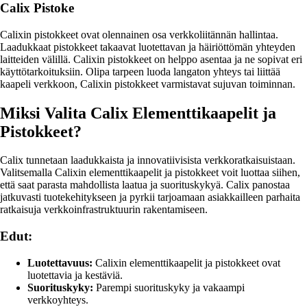
Calix Pistoke
Calixin pistokkeet ovat olennainen osa verkkoliitännän hallintaa.
Laadukkaat pistokkeet takaavat luotettavan ja häiriöttömän yhteyden
laitteiden välillä. Calixin pistokkeet on helppo asentaa ja ne sopivat eri
käyttötarkoituksiin. Olipa tarpeen luoda langaton yhteys tai liittää
kaapeli verkkoon, Calixin pistokkeet varmistavat sujuvan toiminnan.
Miksi Valita Calix Elementtikaapelit ja
Pistokkeet?
Calix tunnetaan laadukkaista ja innovatiivisista verkkoratkaisuistaan.
Valitsemalla Calixin elementtikaapelit ja pistokkeet voit luottaa siihen,
että saat parasta mahdollista laatua ja suorituskykyä. Calix panostaa
jatkuvasti tuotekehitykseen ja pyrkii tarjoamaan asiakkailleen parhaita
ratkaisuja verkkoinfrastruktuurin rakentamiseen.
Edut:
Luotettavuus:
Calixin elementtikaapelit ja pistokkeet ovat
luotettavia ja kestäviä.
Suorituskyky:
Parempi suorituskyky ja vakaampi
verkkoyhteys.