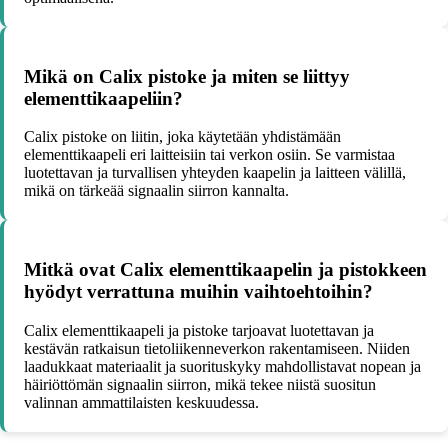
Mikä on Calix pistoke ja miten se liittyy
elementtikaapeliin?
Calix pistoke on liitin, joka käytetään yhdistämään
elementtikaapeli eri laitteisiin tai verkon osiin. Se varmistaa
luotettavan ja turvallisen yhteyden kaapelin ja laitteen välillä,
mikä on tärkeää signaalin siirron kannalta.
Mitkä ovat Calix elementtikaapelin ja pistokkeen
hyödyt verrattuna muihin vaihtoehtoihin?
Calix elementtikaapeli ja pistoke tarjoavat luotettavan ja
kestävän ratkaisun tietoliikenneverkon rakentamiseen. Niiden
laadukkaat materiaalit ja suorituskyky mahdollistavat nopean ja
häiriöttömän signaalin siirron, mikä tekee niistä suositun
valinnan ammattilaisten keskuudessa.