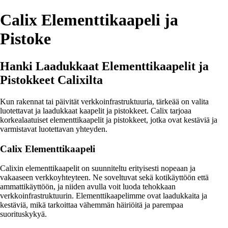
Calix Elementtikaapeli ja
Pistoke
Hanki Laadukkaat Elementtikaapelit ja
Pistokkeet Calixilta
Kun rakennat tai päivität verkkoinfrastruktuuria, tärkeää on valita
luotettavat ja laadukkaat kaapelit ja pistokkeet. Calix tarjoaa
korkealaatuiset elementtikaapelit ja pistokkeet, jotka ovat kestäviä ja
varmistavat luotettavan yhteyden.
Calix Elementtikaapeli
Calixin elementtikaapelit on suunniteltu erityisesti nopeaan ja
vakaaseen verkkoyhteyteen. Ne soveltuvat sekä kotikäyttöön että
ammattikäyttöön, ja niiden avulla voit luoda tehokkaan
verkkoinfrastruktuurin. Elementtikaapelimme ovat laadukkaita ja
kestäviä, mikä tarkoittaa vähemmän häiriöitä ja parempaa
suorituskykyä.