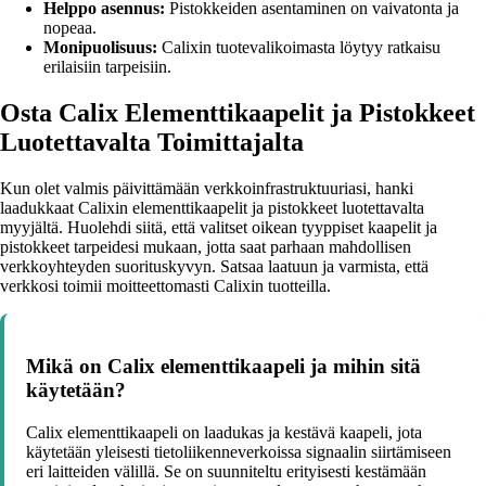
Helppo asennus:
Pistokkeiden asentaminen on vaivatonta ja
nopeaa.
Monipuolisuus:
Calixin tuotevalikoimasta löytyy ratkaisu
erilaisiin tarpeisiin.
Osta Calix Elementtikaapelit ja Pistokkeet
Luotettavalta Toimittajalta
Kun olet valmis päivittämään verkkoinfrastruktuuriasi, hanki
laadukkaat Calixin elementtikaapelit ja pistokkeet luotettavalta
myyjältä. Huolehdi siitä, että valitset oikean tyyppiset kaapelit ja
pistokkeet tarpeidesi mukaan, jotta saat parhaan mahdollisen
verkkoyhteyden suorituskyvyn. Satsaa laatuun ja varmista, että
verkkosi toimii moitteettomasti Calixin tuotteilla.
Mikä on Calix elementtikaapeli ja mihin sitä
käytetään?
Calix elementtikaapeli on laadukas ja kestävä kaapeli, jota
käytetään yleisesti tietoliikenneverkoissa signaalin siirtämiseen
eri laitteiden välillä. Se on suunniteltu erityisesti kestämään