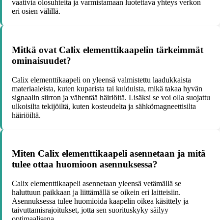
vaativia olosuhteita ja varmistamaan luotettava yhteys verkon
eri osien välillä.
Mitkä ovat Calix elementtikaapelin tärkeimmät
ominaisuudet?
Calix elementtikaapeli on yleensä valmistettu laadukkaista
materiaaleista, kuten kuparista tai kuiduista, mikä takaa hyvän
signaalin siirron ja vähentää häiriöitä. Lisäksi se voi olla suojattu
ulkoisilta tekijöiltä, kuten kosteudelta ja sähkömagneettisilta
häiriöiltä.
Miten Calix elementtikaapeli asennetaan ja mitä
tulee ottaa huomioon asennuksessa?
Calix elementtikaapeli asennetaan yleensä vetämällä se
haluttuun paikkaan ja liittämällä se oikein eri laitteisiin.
Asennuksessa tulee huomioida kaapelin oikea käsittely ja
taivuttamisrajoitukset, jotta sen suorituskyky säilyy
optimaalisena.