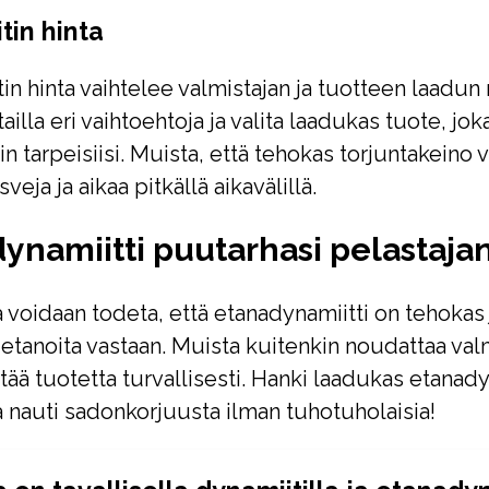
tin hinta
in hinta vaihtelee valmistajan ja tuotteen laadun
ailla eri vaihtoehtoja ja valita laadukas tuote, jok
n tarpeisiisi. Muista, että tehokas torjuntakeino 
veja ja aikaa pitkällä aikavälillä.
dynamiitti puutarhasi pelastaja
voidaan todeta, että etanadynamiitti on tehokas
 etanoita vastaan. Muista kuitenkin noudattaa val
ttää tuotetta turvallisesti. Hanki laadukas etanady
a nauti sadonkorjuusta ilman tuhotuholaisia!