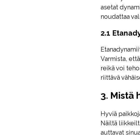
asetat dynami
noudattaa val
2.1 Etanad
Etanadynamiit
Varmista, ett
reikä voi teho
riittävä vähäi
3. Mistä
Hyviä paikkoj
Näiltä liikkei
auttavat sinu