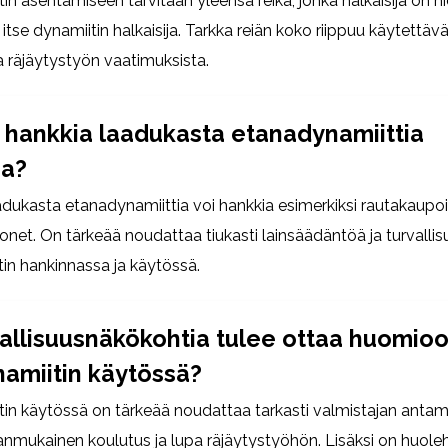
in asentamiseen tarvitaan yleensä reikä, jonka halkaisija on 
itse dynamiitin halkaisija. Tarkka reiän koko riippuu käytettäv
a räjäytystyön vaatimuksista.
i hankkia laadukasta etanadynamiittia
a?
ukasta etanadynamiittia voi hankkia esimerkiksi rautakaupoi
onet. On tärkeää noudattaa tiukasti lainsäädäntöä ja turvallis
in hankinnassa ja käytössä.
vallisuusnäkökohtia tulee ottaa huomio
amiitin käytössä?
in käytössä on tärkeää noudattaa tarkasti valmistajan antami
anmukainen koulutus ja lupa räjäytystyöhön. Lisäksi on huole