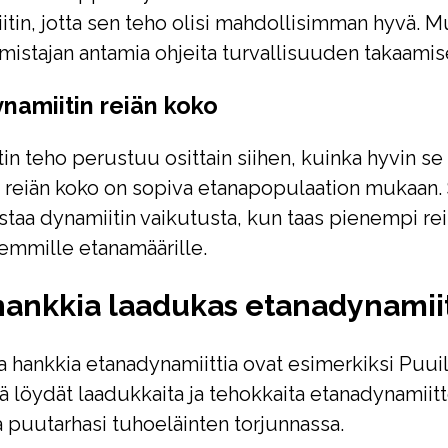
itin, jotta sen teho olisi mahdollisimman hyvä. M
mistajan antamia ohjeita turvallisuuden takaamis
ynamiitin reiän koko
in teho perustuu osittain siihen, kuinka hyvin se
ä reiän koko on sopiva etanapopulaation mukaan
staa dynamiitin vaikutusta, kun taas pienempi rei
semmille etanamäärille.
 hankkia laadukas etanadynamiit
a hankkia etanadynamiittia ovat esimerkiksi Puui
ltä löydät laadukkaita ja tehokkaita etanadynamiitt
a puutarhasi tuhoeläinten torjunnassa.