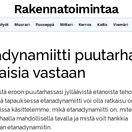
Rakennatoimintaa
ityöt
Muurari
Puuseppä
Mittari
Kerros
Katto
Viemäri
dynamiitti puutarh
aisia vastaan
tä eroon puutarhassasi jylläävistä etanoista teho
nä tapauksessa etanadynamiitti voi olla ratkaisu 
lissa käsittelemme, mikä etanadynamiitti on, mite
aalla mahdollisella tavalla ja mistä voit hankkia
n etanadynamiitin.