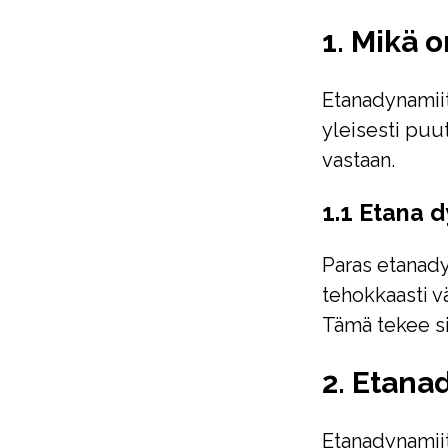
1. Mikä 
Etanadynamiit
yleisesti puut
vastaan.
1.1 Etana 
Paras etanady
tehokkaasti v
Tämä tekee si
2. Etana
Etanadynamiit