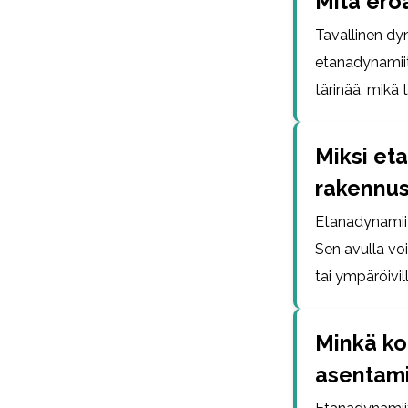
Mitä eroa
Tavallinen dyn
etanadynamiit
tärinää, mikä
Miksi eta
rakennus
Etanadynamiit
Sen avulla vo
tai ympäröivill
Minkä ko
asentam