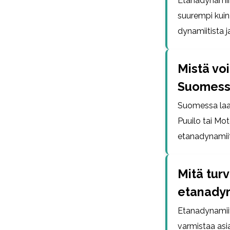
Etanadynamiit
suurempi kuin 
dynamiitista j
Mistä vo
Suomess
Suomessa laad
Puuilo tai Mot
etanadynamiit
Mitä tur
etanadyn
Etanadynamiit
varmistaa asi