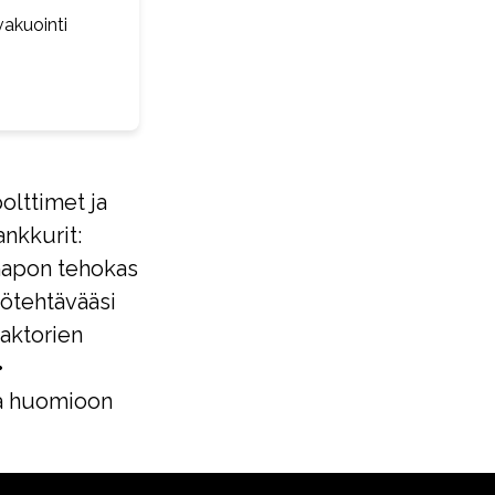
vakuointi
olttimet ja
ankkurit:
hapon tehokas
yötehtävääsi
raktorien
•
taa huomioon