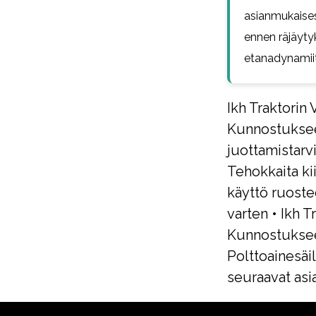
asianmukaises
ennen räjäytyk
etanadynamiit
Ikh Traktorin
Kunnostukse
juottamistarv
Tehokkaita kii
käyttö ruost
varten
•
Ikh T
Kunnostukse
Polttoainesäi
seuraavat asi