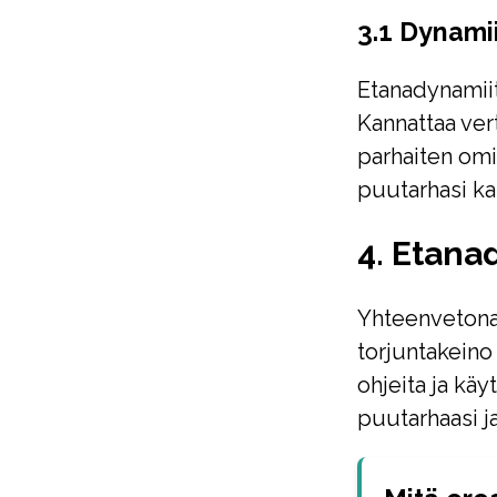
3.1 Dynamii
Etanadynamiit
Kannattaa vert
parhaiten omii
puutarhasi kas
4. Etana
Yhteenvetona 
torjuntakeino
ohjeita ja käy
puutarhaasi j