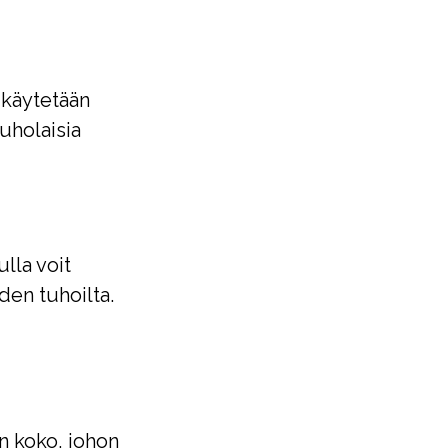
 käytetään
tuholaisia
lla voit
den tuhoilta.
n koko, johon