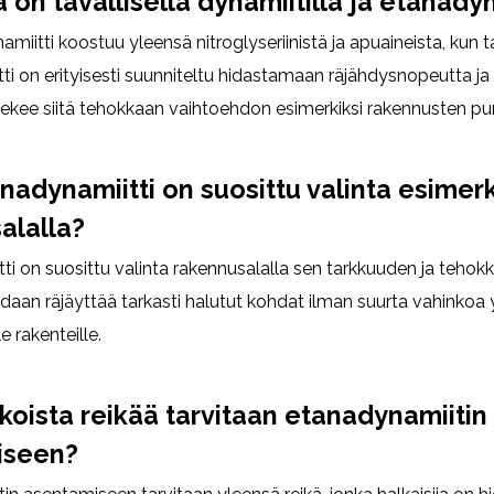
 on tavallisella dynamiitilla ja etanadyn
amiitti koostuu yleensä nitroglyseriinistä ja apuaineista, kun 
ti on erityisesti suunniteltu hidastamaan räjähdysnopeutta 
 tekee siitä tehokkaan vaihtoehdon esimerkiksi rakennusten p
nadynamiitti on suosittu valinta esimerk
alalla?
ti on suosittu valinta rakennusalalla sen tarkkuuden ja tehok
idaan räjäyttää tarkasti halutut kohdat ilman suurta vahinkoa 
e rakenteille.
koista reikää tarvitaan etanadynamiitin
iseen?