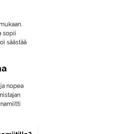
 mukaan.
a sopii
voi säästää
na
 ja nopea
mistajan
namiitti