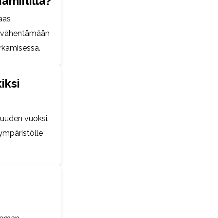
amiitilla?
taas
ja vähentämään
urkamisessa.
iksi
kuuden vuoksi.
ympäristölle