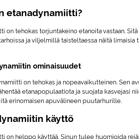
on etanadynamiitti?
ti on tehokas torjuntakeino etanoita vastaan. Sitä
arhoissa ja viljelmillä taisteltaessa näitä limaisia 
dynamiitin ominaisuudet
namiitti on tehokas ja nopeavaikutteinen. Sen avu
ähentää etanapopulaatiota ja suojata kasvejasi nii
itä erinomaisen apuvälineen puutarhurille.
dynamiitin käyttö
ti on helppo käyttää. Sinun tulee huomioida reiä