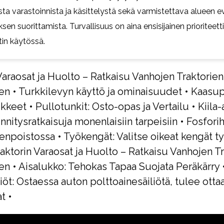
ta varastoinnista ja käsittelystä sekä varmistettava alueen e
sen suorittamista. Turvallisuus on aina ensisijainen prioriteetti
in käytössä.
 Varaosat ja Huolto – Ratkaisu Vanhojen Traktorien
en
•
Turkkilevyn käyttö ja ominaisuudet
•
Kaasup
ikkeet
•
Pullotunkit: Osto-opas ja Vertailu
•
Kiila-
nnitysratkaisuja monenlaisiin tarpeisiin
•
Fosfori
eenpoistossa
•
Työkengät: Valitse oikeat kengät t
raktorin Varaosat ja Huolto – Ratkaisu Vanhojen T
en
•
Aisalukko: Tehokas Tapaa Suojata Peräkärry
liöt: Ostaessa auton polttoainesäiliötä, tulee ot
at
•