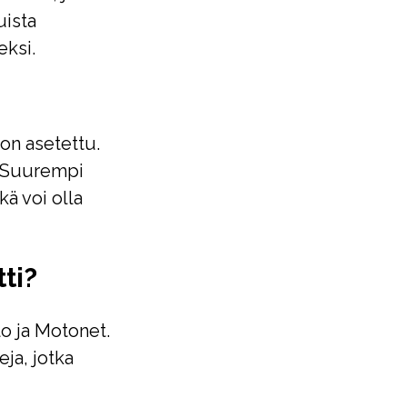
uista
eksi.
 on asetettu.
. Suurempi
kä voi olla
ti?
lo ja Motonet.
eja, jotka