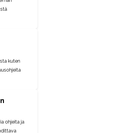
hieman
ästä
sta kuten
uusohjeita
on
a ohjeita ja
hdittava