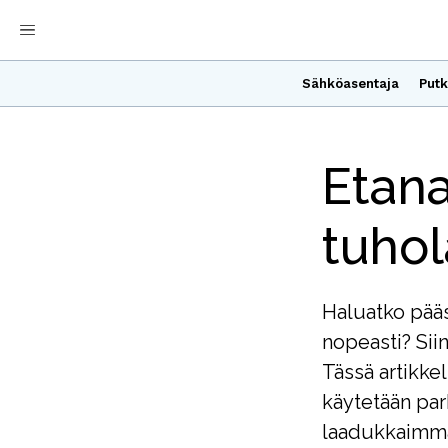
Sähköasentaja
Putk
Etana
tuhol
Haluatko pääs
nopeasti? Sii
Tässä artikke
käytetään parh
laadukkaimma