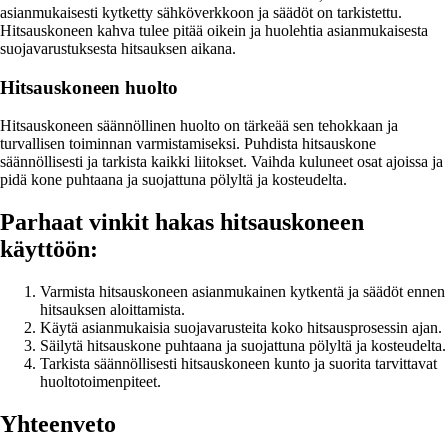
asianmukaisesti kytketty sähköverkkoon ja säädöt on tarkistettu.
Hitsauskoneen kahva tulee pitää oikein ja huolehtia asianmukaisesta
suojavarustuksesta hitsauksen aikana.
Hitsauskoneen huolto
Hitsauskoneen säännöllinen huolto on tärkeää sen tehokkaan ja
turvallisen toiminnan varmistamiseksi. Puhdista hitsauskone
säännöllisesti ja tarkista kaikki liitokset. Vaihda kuluneet osat ajoissa ja
pidä kone puhtaana ja suojattuna pölyltä ja kosteudelta.
Parhaat vinkit hakas hitsauskoneen
käyttöön:
Varmista hitsauskoneen asianmukainen kytkentä ja säädöt ennen
hitsauksen aloittamista.
Käytä asianmukaisia suojavarusteita koko hitsausprosessin ajan.
Säilytä hitsauskone puhtaana ja suojattuna pölyltä ja kosteudelta.
Tarkista säännöllisesti hitsauskoneen kunto ja suorita tarvittavat
huoltotoimenpiteet.
Yhteenveto