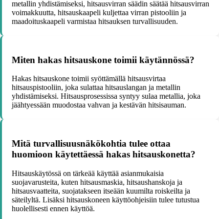
metallin yhdistämiseksi, hitsausvirran säädin säätää hitsausvirran
voimakkuutta, hitsauskaapeli kuljettaa virran pistooliin ja
maadoituskaapeli varmistaa hitsauksen turvallisuuden.
Miten hakas hitsauskone toimii käytännössä?
Hakas hitsauskone toimii syöttämällä hitsausvirtaa
hitsauspistooliin, joka sulattaa hitsauslangan ja metallin
yhdistämiseksi. Hitsausprosessissa syntyy sulaa metallia, joka
jäähtyessään muodostaa vahvan ja kestävän hitsisauman.
Mitä turvallisuusnäkökohtia tulee ottaa
huomioon käytettäessä hakas hitsauskonetta?
Hitsauskäytössä on tärkeää käyttää asianmukaisia
suojavarusteita, kuten hitsausmaskia, hitsaushanskoja ja
hitsausvaatteita, suojatakseen itseään kuumilta roiskeilta ja
säteilyltä. Lisäksi hitsauskoneen käyttöohjeisiin tulee tutustua
huolellisesti ennen käyttöä.