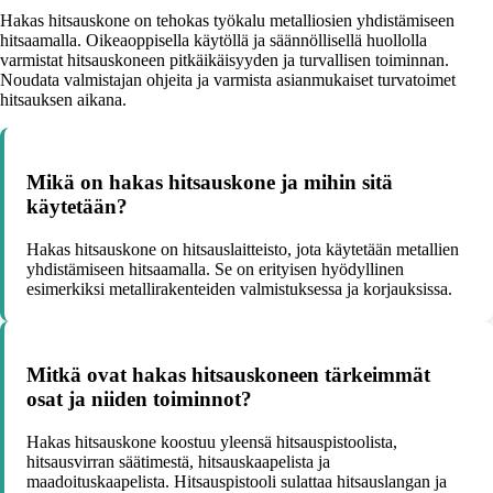
Hakas hitsauskone on tehokas työkalu metalliosien yhdistämiseen
hitsaamalla. Oikeaoppisella käytöllä ja säännöllisellä huollolla
varmistat hitsauskoneen pitkäikäisyyden ja turvallisen toiminnan.
Noudata valmistajan ohjeita ja varmista asianmukaiset turvatoimet
hitsauksen aikana.
Mikä on hakas hitsauskone ja mihin sitä
käytetään?
Hakas hitsauskone on hitsauslaitteisto, jota käytetään metallien
yhdistämiseen hitsaamalla. Se on erityisen hyödyllinen
esimerkiksi metallirakenteiden valmistuksessa ja korjauksissa.
Mitkä ovat hakas hitsauskoneen tärkeimmät
osat ja niiden toiminnot?
Hakas hitsauskone koostuu yleensä hitsauspistoolista,
hitsausvirran säätimestä, hitsauskaapelista ja
maadoituskaapelista. Hitsauspistooli sulattaa hitsauslangan ja