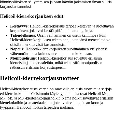
kiinnitysliitoksen säilyttämisen ja osan käytön jatkamisen ilman suuria
korjauskustannuksia.
Helicoil-kierrekorjauksen edut
Kestävyys:
Helicoil-kierrekorjaus tarjoaa kestävän ja luotettavan
korjauksen, joka voi kestää pitkään ilman ongelmia.
Taloudellisuus:
Osan vaihtaminen on usein kalliimpaa kuin
Helicoil-kierrekorjauksen tekeminen, joten tämä menetelmä voi
säästää merkittävästi kustannuksia.
Nopeus:
Helicoil-kierrekorjauksen suorittaminen vie yleensä
vähemmän aikaa kuin osan vaihtaminen kokonaan.
Monipuolisuus:
Helicoil-kierrekorjaus soveltuu erilaisiin
kierteisiin ja materiaaleihin, mikä tekee siitä monipuolisen
ratkaisun erilaisiin korjaustarpeisiin.
Helicoil-kierrekorjaustuotteet
Helicoil-kierrekorjausta varten on saatavilla erilaisia tuotteita ja sarjoja
eri kierrekokoihin. Yleisimmin käytettyjä tuotteita ovat Helicoil M6,
M7, M5 ja M8 -kierteenkorjausholkit. Nämä holkit soveltuvat erilaisiin
kiertekokoihin ja -materiaaleihin, joten voit valita oikean koon ja
tyyppisen Heliocoil-holkin tarpeidesi mukaan.