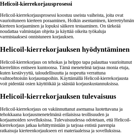
Helicoil-kierrekorjausprosessi
Helicoil-kierrekorjausprosessi koostuu useista vaiheista, joita ovat
vaurioituneen kierteen poraaminen, Holkin asentaminen, kierretryhmän
kierteen korjaaminen ja lopuksi säikeen testaaminen. On tärkeää
noudattaa valmistajan ohjeita ja käyttää oikeita työkaluja
varmistaaksesi onnistuneen korjauksen.
Helicoil-kierrekorjauksen hyödyntäminen
Helicoil-kierrekorjaus on tehokas ja helppo tapa palauttaa vaurioitunut
kierreliitos entiseen kuntoonsa. Tämä menetelmä tarjoaa monia etuja,
kuten kestävyyttä, taloudellisuutta ja nopeutta verrattuna
vaihtoehtoisiin korjaustapoihin. Käyttämällä Helicoil-kierrekorjausta
voit pidentää osien käyttöikää ja säästää korjauskustannuksissa.
Helicoil-kierrekorjauksen tulevaisuus
Helicoil-kierrekorjaus on vakiinnuttanut asemansa luotettavana ja
tehokkaana korjausmenetelmänä erilaisissa teollisuuden ja
korjaamoiden sovelluksissa. Tulevaisuudessa odotetaan, että Helicoil-
kierrekorjaus jatkaa kehittymistään ja tarjoaa entistä parempia
ratkaisuja kierteenkorjaukseen eri materiaaleissa ja sovelluksissa.