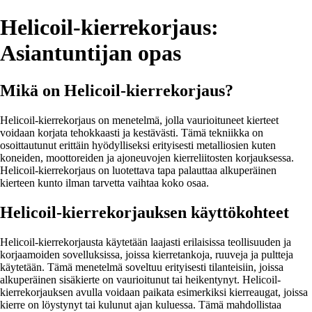
Helicoil-kierrekorjaus:
Asiantuntijan opas
Mikä on Helicoil-kierrekorjaus?
Helicoil-kierrekorjaus on menetelmä, jolla vaurioituneet kierteet
voidaan korjata tehokkaasti ja kestävästi. Tämä tekniikka on
osoittautunut erittäin hyödylliseksi erityisesti metalliosien kuten
koneiden, moottoreiden ja ajoneuvojen kierreliitosten korjauksessa.
Helicoil-kierrekorjaus on luotettava tapa palauttaa alkuperäinen
kierteen kunto ilman tarvetta vaihtaa koko osaa.
Helicoil-kierrekorjauksen käyttökohteet
Helicoil-kierrekorjausta käytetään laajasti erilaisissa teollisuuden ja
korjaamoiden sovelluksissa, joissa kierretankoja, ruuveja ja pultteja
käytetään. Tämä menetelmä soveltuu erityisesti tilanteisiin, joissa
alkuperäinen sisäkierte on vaurioitunut tai heikentynyt. Helicoil-
kierrekorjauksen avulla voidaan paikata esimerkiksi kierreaugat, joissa
kierre on löystynyt tai kulunut ajan kuluessa. Tämä mahdollistaa