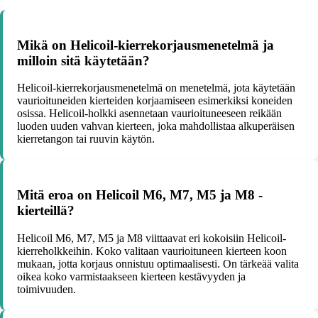
Mikä on Helicoil-kierrekorjausmenetelmä ja
milloin sitä käytetään?
Helicoil-kierrekorjausmenetelmä on menetelmä, jota käytetään
vaurioituneiden kierteiden korjaamiseen esimerkiksi koneiden
osissa. Helicoil-holkki asennetaan vaurioituneeseen reikään
luoden uuden vahvan kierteen, joka mahdollistaa alkuperäisen
kierretangon tai ruuvin käytön.
Mitä eroa on Helicoil M6, M7, M5 ja M8 -
kierteillä?
Helicoil M6, M7, M5 ja M8 viittaavat eri kokoisiin Helicoil-
kierreholkkeihin. Koko valitaan vaurioituneen kierteen koon
mukaan, jotta korjaus onnistuu optimaalisesti. On tärkeää valita
oikea koko varmistaakseen kierteen kestävyyden ja
toimivuuden.