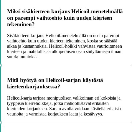
Miksi sisäkierteen korjaus Helicoil-menetelmällä
on parempi vaihtoehto kuin uuden kierteen
tekeminen?
Sisäkierteen korjaus Helicoil-menetelmällä on usein parempi
vaihtoehto kuin uuden kierteen tekeminen, koska se säästää
aikaa ja kustannuksia. Helicoil-holkki vahvistaa vaurioituneen
kierteen ja mahdollistaa alkuperäisen osan säilyttämisen ilman
suuria muutoksia.
Mitä hyötyä on Helicoil-sarjan käytöstä
kierteenkorjauksessa?
Helicoil-sarja tarjoaa monipuolisen valikoiman eri kokoisia ja
tyyppisiä kierreholkkeja, jotka mahdollistavat erilaisten
kierteiden korjauksen. Sarjan avulla voidaan käsitellä erilaisia
vaurioita ja varmistaa korjauksen laatu ja kestävyys.