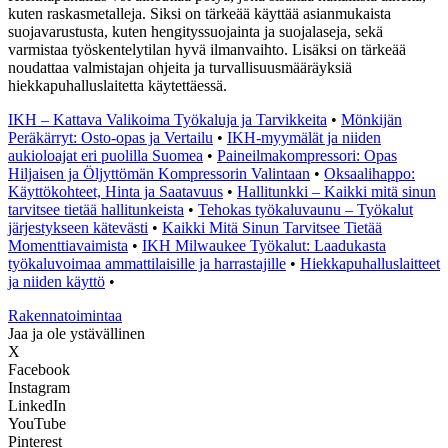
kuten raskasmetalleja. Siksi on tärkeää käyttää asianmukaista
suojavarustusta, kuten hengityssuojainta ja suojalaseja, sekä
varmistaa työskentelytilan hyvä ilmanvaihto. Lisäksi on tärkeää
noudattaa valmistajan ohjeita ja turvallisuusmääräyksiä
hiekkapuhalluslaitetta käytettäessä.
IKH – Kattava Valikoima Työkaluja ja Tarvikkeita
•
Mönkijän
Peräkärryt: Osto-opas ja Vertailu
•
IKH-myymälät ja niiden
aukioloajat eri puolilla Suomea
•
Paineilmakompressori: Opas
Hiljaisen ja Öljyttömän Kompressorin Valintaan
•
Oksaalihappo:
Käyttökohteet, Hinta ja Saatavuus
•
Hallitunkki – Kaikki mitä sinun
tarvitsee tietää hallitunkeista
•
Tehokas työkaluvaunu – Työkalut
järjestykseen kätevästi
•
Kaikki Mitä Sinun Tarvitsee Tietää
Momenttiavaimista
•
IKH Milwaukee Työkalut: Laadukasta
työkaluvoimaa ammattilaisille ja harrastajille
•
Hiekkapuhalluslaitteet
ja niiden käyttö
•
Rakennatoimintaa
Jaa ja ole ystävällinen
X
Facebook
Instagram
LinkedIn
YouTube
Pinterest