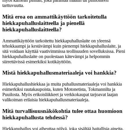
myös karhean pinnan, joka parantaa maalin tai pinnoitteen
tarttuvuutta.
Mitä eroa on ammattikäyttöön tarkoitetulla
hiekkapuhalluslaitteella ja pienellä
hiekkapuhalluslaitteella?
Ammattikäyttöön tarkoitettu hiekkapuhalluslaite on yleensä
tehokkaampi ja kestävämpi kuin pienempi hiekkapuhalluslaite, ja
sitä voidaan käyttää vaativimmissa teollisuuden sovelluksissa. Pieni
hiekkapuhalluslaite on puolestaan kätevämpi ja helpommin
siirrettävissä esimerkiksi kotikäyttöön.
Mistä hiekkapuhallusmateriaaleja voi hankkia?
Hiekkapuhallushiekkaa ja muita puhallusmateriaaleja voi hankkia
esimerkiksi rautakaupoista, kuten Motonetista, Tokmannilta ja
Puuilosta. Myös erikoisliikkeet ja verkkokaupat tarjoavat laajan
valikoiman erilaisia hiekkapuhallusmateriaaleja.
Mitä turvallisuusnäkökohtia tulee ottaa huomioon
hiekkapuhallusta tehdessä?
Hiekkapuhallus voi aiheuttaa pölyä, joka sisältää haitallisia aineita,