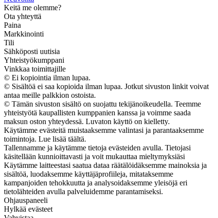
Keitä me olemme?
Ota yhteyttä
Paina
Markkinointi
Tili
Sähköposti uutisia
Yhteistyökumppani
Vinkkaa toimittajille
© Ei kopiointia ilman lupaa.
© Sisältöä ei saa kopioida ilman lupaa. Jotkut sivuston linkit voivat
antaa meille palkkion ostoista.
© Tämän sivuston sisältö on suojattu tekijänoikeudella. Teemme
yhteistyötä kaupallisten kumppanien kanssa ja voimme saada
maksun oston yhteydessä. Luvaton käyttö on kielletty.
Käytämme evästeitä muistaaksemme valintasi ja parantaaksemme
toimintoja. Lue lisää täältä.
Tallennamme ja käytämme tietoja evästeiden avulla. Tietojasi
käsitellään kunnioittavasti ja voit mukauttaa mieltymyksiäsi
Käytämme laitteestasi saatua dataa räätälöidäksemme mainoksia ja
sisältöä, luodaksemme käyttäjäprofiileja, mitataksemme
kampanjoiden tehokkuutta ja analysoidaksemme yleisöjä eri
tietolähteiden avulla palveluidemme parantamiseksi.
Ohjauspaneeli
Hylkää evästeet
Vahvistaa