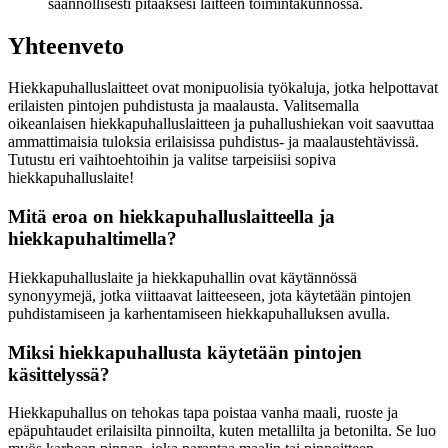
säännöllisesti pitääksesi laitteen toimintakunnossa.
Yhteenveto
Hiekkapuhalluslaitteet ovat monipuolisia työkaluja, jotka helpottavat
erilaisten pintojen puhdistusta ja maalausta. Valitsemalla
oikeanlaisen hiekkapuhalluslaitteen ja puhallushiekan voit saavuttaa
ammattimaisia tuloksia erilaisissa puhdistus- ja maalaustehtävissä.
Tutustu eri vaihtoehtoihin ja valitse tarpeisiisi sopiva
hiekkapuhalluslaite!
Mitä eroa on hiekkapuhalluslaitteella ja
hiekkapuhaltimella?
Hiekkapuhalluslaite ja hiekkapuhallin ovat käytännössä
synonyymejä, jotka viittaavat laitteeseen, jota käytetään pintojen
puhdistamiseen ja karhentamiseen hiekkapuhalluksen avulla.
Miksi hiekkapuhallusta käytetään pintojen
käsittelyssä?
Hiekkapuhallus on tehokas tapa poistaa vanha maali, ruoste ja
epäpuhtaudet erilaisilta pinnoilta, kuten metallilta ja betonilta. Se luo