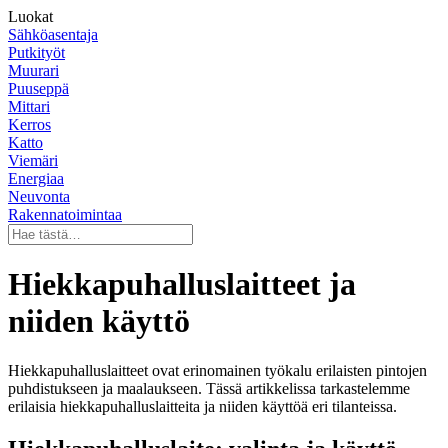
Luokat
Sähköasentaja
Putkityöt
Muurari
Puuseppä
Mittari
Kerros
Katto
Viemäri
Energiaa
Neuvonta
Rakennatoimintaa
Hiekkapuhalluslaitteet ja
niiden käyttö
Hiekkapuhalluslaitteet ovat erinomainen työkalu erilaisten pintojen
puhdistukseen ja maalaukseen. Tässä artikkelissa tarkastelemme
erilaisia hiekkapuhalluslaitteita ja niiden käyttöä eri tilanteissa.