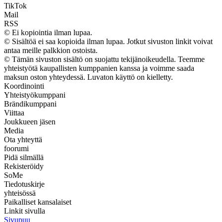
TikTok
Mail
RSS
© Ei kopiointia ilman lupaa.
© Sisältöä ei saa kopioida ilman lupaa. Jotkut sivuston linkit voivat
antaa meille palkkion ostoista.
© Tämän sivuston sisältö on suojattu tekijänoikeudella. Teemme
yhteistyötä kaupallisten kumppanien kanssa ja voimme saada
maksun oston yhteydessä. Luvaton käyttö on kielletty.
Koordinointi
Yhteistyökumppani
Brändikumppani
Viittaa
Joukkueen jäsen
Media
Ota yhteyttä
foorumi
Pidä silmällä
Rekisteröidy
SoMe
Tiedotuskirje
yhteisössä
Paikalliset kansalaiset
Linkit sivulla
Sivupuu