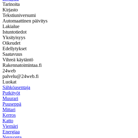
Tarinoita
Kirjasto
Tekstiuniversumi
Automaattinen päivitys
Lakialue
Istuntotiedot
Yksityisyys
Oikeudet
Edellytykset
Saatavuus
Vihreä käytäntö
Rakennatoimintaa.fi
24web
palvelu@24web.fi
Luokat
Sähköasentaja
Putkityöt
Muurari
Puuseppä
Mittari
Kerros
Katto
Viemäri
Energiaa
Neuvonta