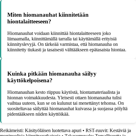
Miten hiomanauhat kiinnitetään
hiontalaitteeseen?
Hiomanauhat voidaan kiinnittää hiontalaitteeseen joko
liimaamalla, kiinnittämällä tarralla tai käyttämällä erityisiä
kiinnityslevyjä. On tärkeää varmistaa, että hiomanauha on
kiinnitetty tiukasti ja tasaisesti välttääkseen epätasaista hiontaa.
Kuinka pitkään hiomanauha säilyy
käyttökelpoisena?
Hiomanauhan kesto riippuu käytöstä, hiontamateriaalista ja
hionnan voimakkuudesta. Yleisesti ottaen hiomanauha tulisi
vaihtaa uuteen, kun se on kulunut tai menettänyt tehonsa. On
suositeltavaa säilyttää hiomanauhat kuivassa ja suojassa pölyltä
pidentääkseen niiden käyttöikää.
Reikämeisti: Käsityöläisen luotettava apuri
•
RST-ruuvit: Kestäviä ja
monipuolisia kiinnitysratkaisuja
•
Takasumuvalo: Turvallisuutta ja