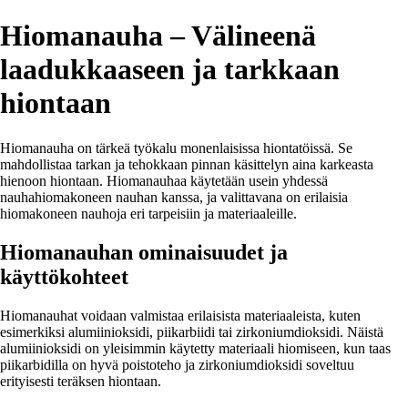
Hiomanauha – Välineenä
laadukkaaseen ja tarkkaan
hiontaan
Hiomanauha on tärkeä työkalu monenlaisissa hiontatöissä. Se
mahdollistaa tarkan ja tehokkaan pinnan käsittelyn aina karkeasta
hienoon hiontaan. Hiomanauhaa käytetään usein yhdessä
nauhahiomakoneen nauhan kanssa, ja valittavana on erilaisia
hiomakoneen nauhoja eri tarpeisiin ja materiaaleille.
Hiomanauhan ominaisuudet ja
käyttökohteet
Hiomanauhat voidaan valmistaa erilaisista materiaaleista, kuten
esimerkiksi alumiinioksidi, piikarbiidi tai zirkoniumdioksidi. Näistä
alumiinioksidi on yleisimmin käytetty materiaali hiomiseen, kun taas
piikarbidilla on hyvä poistoteho ja zirkoniumdioksidi soveltuu
erityisesti teräksen hiontaan.