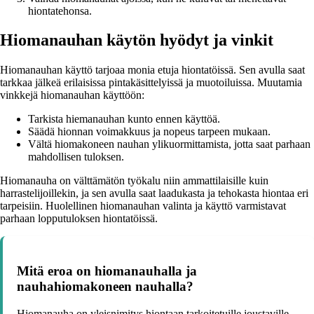
hiontatehonsa.
Hiomanauhan käytön hyödyt ja vinkit
Hiomanauhan käyttö tarjoaa monia etuja hiontatöissä. Sen avulla saat
tarkkaa jälkeä erilaisissa pintakäsittelyissä ja muotoiluissa. Muutamia
vinkkejä hiomanauhan käyttöön:
Tarkista hiemanauhan kunto ennen käyttöä.
Säädä hionnan voimakkuus ja nopeus tarpeen mukaan.
Vältä hiomakoneen nauhan ylikuormittamista, jotta saat parhaan
mahdollisen tuloksen.
Hiomanauha on välttämätön työkalu niin ammattilaisille kuin
harrastelijoillekin, ja sen avulla saat laadukasta ja tehokasta hiontaa eri
tarpeisiin. Huolellinen hiomanauhan valinta ja käyttö varmistavat
parhaan lopputuloksen hiontatöissä.
Mitä eroa on hiomanauhalla ja
nauhahiomakoneen nauhalla?
Hiomanauha on yleisnimitys hiontaan tarkoitetuille joustaville