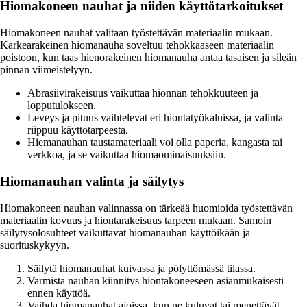
Hiomakoneen nauhat ja niiden käyttötarkoitukset
Hiomakoneen nauhat valitaan työstettävän materiaalin mukaan.
Karkearakeinen hiomanauha soveltuu tehokkaaseen materiaalin
poistoon, kun taas hienorakeinen hiomanauha antaa tasaisen ja sileän
pinnan viimeistelyyn.
Abrasiivirakeisuus vaikuttaa hionnan tehokkuuteen ja
lopputulokseen.
Leveys ja pituus vaihtelevat eri hiontatyökaluissa, ja valinta
riippuu käyttötarpeesta.
Hiemanauhan taustamateriaali voi olla paperia, kangasta tai
verkkoa, ja se vaikuttaa hiomaominaisuuksiin.
Hiomanauhan valinta ja säilytys
Hiomakoneen nauhan valinnassa on tärkeää huomioida työstettävän
materiaalin kovuus ja hiontarakeisuus tarpeen mukaan. Samoin
säilytysolosuhteet vaikuttavat hiomanauhan käyttöikään ja
suorituskykyyn.
Säilytä hiomanauhat kuivassa ja pölyttömässä tilassa.
Varmista nauhan kiinnitys hiontakoneeseen asianmukaisesti
ennen käyttöä.
Vaihda hiomanauhat ajoissa, kun ne kuluvat tai menettävät