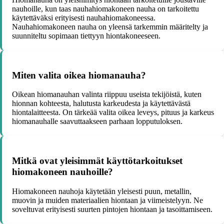
nauhoille, kun taas nauhahiomakoneen nauha on tarkoitettu
käytettäväksi erityisesti nauhahiomakoneessa.
Nauhahiomakoneen nauha on yleensä tarkemmin määritelty ja
suunniteltu sopimaan tiettyyn hiontakoneeseen.
Miten valita oikea hiomanauha?
Oikean hiomanauhan valinta riippuu useista tekijöistä, kuten
hionnan kohteesta, halutusta karkeudesta ja käytettävästä
hiontalaitteesta. On tärkeää valita oikea leveys, pituus ja karkeus
hiomanauhalle saavuttaakseen parhaan lopputuloksen.
Mitkä ovat yleisimmät käyttötarkoitukset
hiomakoneen nauhoille?
Hiomakoneen nauhoja käytetään yleisesti puun, metallin,
muovin ja muiden materiaalien hiontaan ja viimeistelyyn. Ne
soveltuvat erityisesti suurten pintojen hiontaan ja tasoittamiseen.