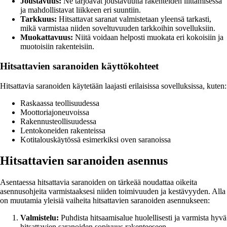
Joustavuus:
Ne tarjoavat joustavuutta rakenteiden liittämisessä
ja mahdollistavat liikkeen eri suuntiin.
Tarkkuus:
Hitsattavat saranat valmistetaan yleensä tarkasti,
mikä varmistaa niiden soveltuvuuden tarkkoihin sovelluksiin.
Muokattavuus:
Niitä voidaan helposti muokata eri kokoisiin ja
muotoisiin rakenteisiin.
Hitsattavien saranoiden käyttökohteet
Hitsattavia saranoiden käytetään laajasti erilaisissa sovelluksissa, kuten:
Raskaassa teollisuudessa
Moottoriajoneuvoissa
Rakennusteollisuudessa
Lentokoneiden rakenteissa
Kotitalouskäytössä esimerkiksi oven saranoissa
Hitsattavien saranoiden asennus
Asentaessa hitsattavia saranoiden on tärkeää noudattaa oikeita
asennusohjeita varmistaaksesi niiden toimivuuden ja kestävyyden. Alla
on muutamia yleisiä vaiheita hitsattavien saranoiden asennukseen:
Valmistelu:
Puhdista hitsaamisalue huolellisesti ja varmista hyvä
hitsattavien saranoiden sopivuus rakenteeseen.