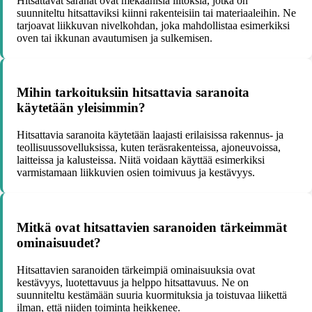
Hitsattavat saranat ovat mekaanisia liitoksia, jotka on
suunniteltu hitsattaviksi kiinni rakenteisiin tai materiaaleihin. Ne
tarjoavat liikkuvan nivelkohdan, joka mahdollistaa esimerkiksi
oven tai ikkunan avautumisen ja sulkemisen.
Mihin tarkoituksiin hitsattavia saranoita
käytetään yleisimmin?
Hitsattavia saranoita käytetään laajasti erilaisissa rakennus- ja
teollisuussovelluksissa, kuten teräsrakenteissa, ajoneuvoissa,
laitteissa ja kalusteissa. Niitä voidaan käyttää esimerkiksi
varmistamaan liikkuvien osien toimivuus ja kestävyys.
Mitkä ovat hitsattavien saranoiden tärkeimmät
ominaisuudet?
Hitsattavien saranoiden tärkeimpiä ominaisuuksia ovat
kestävyys, luotettavuus ja helppo hitsattavuus. Ne on
suunniteltu kestämään suuria kuormituksia ja toistuvaa liikettä
ilman, että niiden toiminta heikkenee.