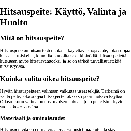
Hitsauspeite: Käyttö, Valinta ja
Huolto
Mitä on hitsauspeite?
Hitsauspeite on hitsaustöiden aikana käytettävä suojavaate, joka suojaa
hitsaajaa roiskeilta, kuumilta pinnoilta sekä kipinöiltä. Hitsauspeitettä
kutsutaan myös hitsausvaatteeksi, ja se on tärkeä turvallisuustekijä
hitsaustyössä.
Kuinka valita oikea hitsauspeite?
Hyvän hitsauspeitteen valintaan vaikuttaa useat tekijät. Tärkeintä on
valita peite, joka suojaa hitsaajaa tehokkaasti ja on mukava käyttää.
Oikean koon valinta on ensiarvoisen tärkeää, jotta peite istuu hyvin ja
suojaa koko vartaloa.
Materiaali ja ominaisuudet
Hitsauspeitteitä on eri materiaaleista valmistettuja, kuten kestävää