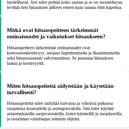
huolellisesti. Sen tulee peittää koko sauma ja se on suositeltavaa
levittää heti hitsauksen jälkeen ennen kuin sauma ehtii hapettua.
Mitkä ovat hitsauspeitteen tärkeimmät
ominaisuudet ja vaikutukset hitsaukseen?
Hitsauspeitteen tärkeimmät ominaisuudet ovat
korroosionkestävyys, suojaus hapettumiselta ja likaantumiselta
sekä hitsaussauman vahvistaminen. Se parantaa hitsauksen
laatua ja kestävyyttä.
Miten hitsauspeitettä säilytetään ja käytetään
turvallisesti?
Hitsauspeitettä tulee säilyttää kuivassa ja viileässä paikassa
suojattuna kosteudelta ja auringonvalolta. Sitä tulee käyttää
asianmukaisilla suojavarusteilla, kuten käsineillä ja suojalaseilla,
ja noudattaa valmistajan antamia ohjeita.