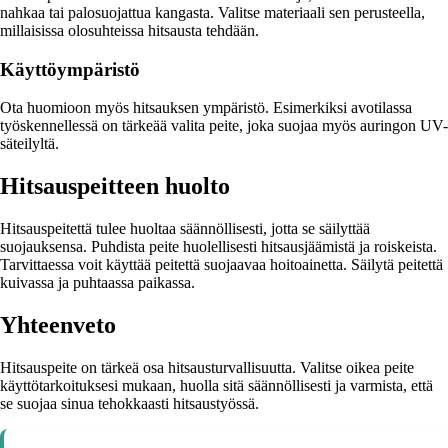
nahkaa tai palosuojattua kangasta. Valitse materiaali sen perusteella,
millaisissa olosuhteissa hitsausta tehdään.
Käyttöympäristö
Ota huomioon myös hitsauksen ympäristö. Esimerkiksi avotilassa
työskennellessä on tärkeää valita peite, joka suojaa myös auringon UV-
säteilyltä.
Hitsauspeitteen huolto
Hitsauspeitettä tulee huoltaa säännöllisesti, jotta se säilyttää
suojauksensa. Puhdista peite huolellisesti hitsausjäämistä ja roiskeista.
Tarvittaessa voit käyttää peitettä suojaavaa hoitoainetta. Säilytä peitettä
kuivassa ja puhtaassa paikassa.
Yhteenveto
Hitsauspeite on tärkeä osa hitsausturvallisuutta. Valitse oikea peite
käyttötarkoituksesi mukaan, huolla sitä säännöllisesti ja varmista, että
se suojaa sinua tehokkaasti hitsaustyössä.