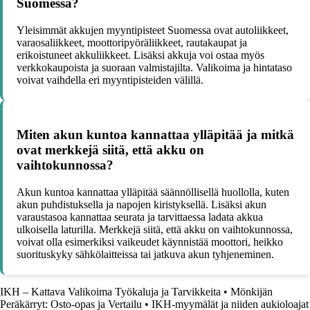
Suomessa?
Yleisimmät akkujen myyntipisteet Suomessa ovat autoliikkeet,
varaosaliikkeet, moottoripyöräliikkeet, rautakaupat ja
erikoistuneet akkuliikkeet. Lisäksi akkuja voi ostaa myös
verkkokaupoista ja suoraan valmistajilta. Valikoima ja hintataso
voivat vaihdella eri myyntipisteiden välillä.
Miten akun kuntoa kannattaa ylläpitää ja mitkä
ovat merkkejä siitä, että akku on
vaihtokunnossa?
Akun kuntoa kannattaa ylläpitää säännöllisellä huollolla, kuten
akun puhdistuksella ja napojen kiristyksellä. Lisäksi akun
varaustasoa kannattaa seurata ja tarvittaessa ladata akkua
ulkoisella laturilla. Merkkejä siitä, että akku on vaihtokunnossa,
voivat olla esimerkiksi vaikeudet käynnistää moottori, heikko
suorituskyky sähkölaitteissa tai jatkuva akun tyhjeneminen.
IKH – Kattava Valikoima Työkaluja ja Tarvikkeita
•
Mönkijän
Peräkärryt: Osto-opas ja Vertailu
•
IKH-myymälät ja niiden aukioloajat