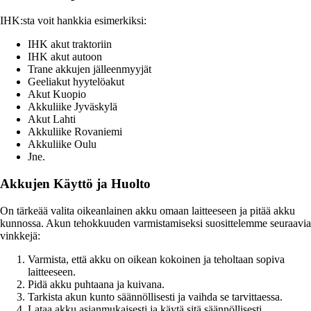
IHK:sta voit hankkia esimerkiksi:
IHK akut traktoriin
IHK akut autoon
Trane akkujen jälleenmyyjät
Geeliakut hyytelöakut
Akut Kuopio
Akkuliike Jyväskylä
Akut Lahti
Akkuliike Rovaniemi
Akkuliike Oulu
Jne.
Akkujen Käyttö ja Huolto
On tärkeää valita oikeanlainen akku omaan laitteeseen ja pitää akku
kunnossa. Akun tehokkuuden varmistamiseksi suosittelemme seuraavia
vinkkejä:
Varmista, että akku on oikean kokoinen ja teholtaan sopiva
laitteeseen.
Pidä akku puhtaana ja kuivana.
Tarkista akun kunto säännöllisesti ja vaihda se tarvittaessa.
Lataa akku asianmukaisesti ja käytä sitä säännöllisesti.