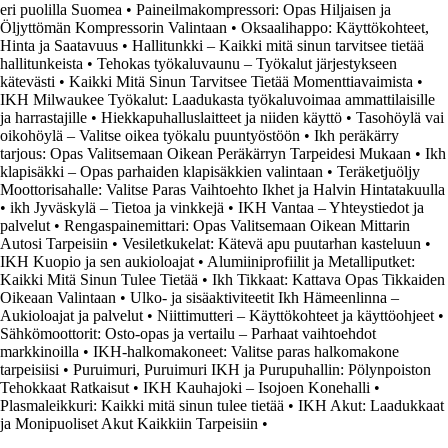
eri puolilla Suomea
•
Paineilmakompressori: Opas Hiljaisen ja
Öljyttömän Kompressorin Valintaan
•
Oksaalihappo: Käyttökohteet,
Hinta ja Saatavuus
•
Hallitunkki – Kaikki mitä sinun tarvitsee tietää
hallitunkeista
•
Tehokas työkaluvaunu – Työkalut järjestykseen
kätevästi
•
Kaikki Mitä Sinun Tarvitsee Tietää Momenttiavaimista
•
IKH Milwaukee Työkalut: Laadukasta työkaluvoimaa ammattilaisille
ja harrastajille
•
Hiekkapuhalluslaitteet ja niiden käyttö
•
Tasohöylä vai
oikohöylä – Valitse oikea työkalu puuntyöstöön
•
Ikh peräkärry
tarjous: Opas Valitsemaan Oikean Peräkärryn Tarpeidesi Mukaan
•
Ikh
klapisäkki – Opas parhaiden klapisäkkien valintaan
•
Teräketjuöljy
Moottorisahalle: Valitse Paras Vaihtoehto Ikhet ja Halvin Hintatakuulla
•
ikh Jyväskylä – Tietoa ja vinkkejä
•
IKH Vantaa – Yhteystiedot ja
palvelut
•
Rengaspainemittari: Opas Valitsemaan Oikean Mittarin
Autosi Tarpeisiin
•
Vesiletkukelat: Kätevä apu puutarhan kasteluun
•
IKH Kuopio ja sen aukioloajat
•
Alumiiniprofiilit ja Metalliputket:
Kaikki Mitä Sinun Tulee Tietää
•
Ikh Tikkaat: Kattava Opas Tikkaiden
Oikeaan Valintaan
•
Ulko- ja sisäaktiviteetit Ikh Hämeenlinna –
Aukioloajat ja palvelut
•
Niittimutteri – Käyttökohteet ja käyttöohjeet
•
Sähkömoottorit: Osto-opas ja vertailu – Parhaat vaihtoehdot
markkinoilla
•
IKH-halkomakoneet: Valitse paras halkomakone
tarpeisiisi
•
Puruimuri, Puruimuri IKH ja Purupuhallin: Pölynpoiston
Tehokkaat Ratkaisut
•
IKH Kauhajoki – Isojoen Konehalli
•
Plasmaleikkuri: Kaikki mitä sinun tulee tietää
•
IKH Akut: Laadukkaat
ja Monipuoliset Akut Kaikkiin Tarpeisiin
•