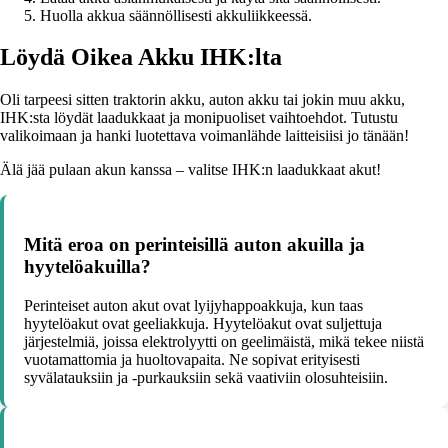
Huolla akkua säännöllisesti akkuliikkeessä.
Löydä Oikea Akku IHK:lta
Oli tarpeesi sitten traktorin akku, auton akku tai jokin muu akku,
IHK:sta löydät laadukkaat ja monipuoliset vaihtoehdot. Tutustu
valikoimaan ja hanki luotettava voimanlähde laitteisiisi jo tänään!
Älä jää pulaan akun kanssa – valitse IHK:n laadukkaat akut!
Mitä eroa on perinteisillä auton akuilla ja
hyytelöakuilla?
Perinteiset auton akut ovat lyijyhappoakkuja, kun taas
hyytelöakut ovat geeliakkuja. Hyytelöakut ovat suljettuja
järjestelmiä, joissa elektrolyytti on geelimäistä, mikä tekee niistä
vuotamattomia ja huoltovapaita. Ne sopivat erityisesti
syvälatauksiin ja -purkauksiin sekä vaativiin olosuhteisiin.