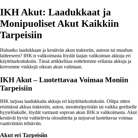
IKH Akut: Laadukkaat ja
Monipuoliset Akut Kaikkiin
Tarpeisiin
Haluatko laadukkaan ja kestävän akun traktoriin, autoon tai muuhun
laitteeseen? IHK:n valikoimasta löydät laajan valikoiman akkuja eri
käyttötarkoituksiin. Tässä artikkelissa esittelemme erilaisia akkuja ja
kerromme vinkkejä oikean akun valintaan.
IKH Akut – Luotettavaa Voimaa Moniin
Tarpeisiin
IHK tarjoaa laadukkaita akkuja eri käyttötarkoituksiin. Olitpa sitten
etsimässä akkua traktoriin, auton, moottoripyörään tai vaikka geeliselle
hyytelöakulle, löydät varmasti sopivan akun IHK:n valikoimasta. Akut
kestävät hyvin vaihtelevia olosuhteita ja tarjoavat luotettavaa voimaa
vaativiinkin tehtäviin.
Akut eri Tarpeisiin