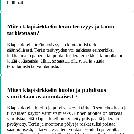
hallitusti.
Miten klapisirkkelin terän terävyys ja kunto
tarkistetaan?
Klapisirkkelin terän terävyys ja kunto tulisi tarkistaa
säännöllisesti. Terän terävyyden voi tarkistaa esimerkiksi
leikkaamalla paperia tai puuta. Jos terä ei leikkaa kunnolla tai
jättää epätasaisia jälkiä, se saattaa olla tylsä ja vaatia
teroittamista tai vaihtamista.
Miten klapisirkkelin huolto ja puhdistus
suoritetaan asianmukaisesti?
Klapisirkkelin huolto ja puhdistus ovat tärkeitä sen tehokkaan ja
turvallisen käytön varmistamiseksi. Ennen huoltoa on tärkeää
varmistaa, että klapisirkkeli on kytketty pois päältä ja terä on
pysäytetty. Terän ja moottorin pölyt ja roskat tulisi poistaa
säännöllisesti, ja tarvittaessa terä voidaan voidella ja teroittaa