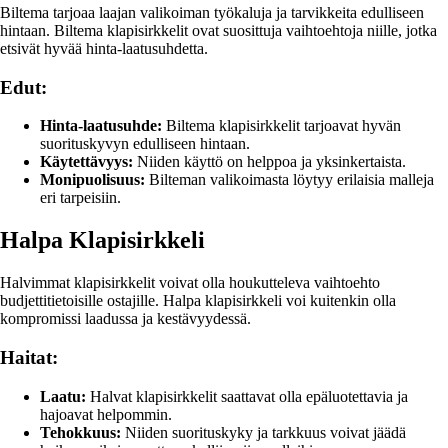
Biltema tarjoaa laajan valikoiman työkaluja ja tarvikkeita edulliseen
hintaan. Biltema klapisirkkelit ovat suosittuja vaihtoehtoja niille, jotka
etsivät hyvää hinta-laatusuhdetta.
Edut:
Hinta-laatusuhde:
Biltema klapisirkkelit tarjoavat hyvän
suorituskyvyn edulliseen hintaan.
Käytettävyys:
Niiden käyttö on helppoa ja yksinkertaista.
Monipuolisuus:
Bilteman valikoimasta löytyy erilaisia malleja
eri tarpeisiin.
Halpa Klapisirkkeli
Halvimmat klapisirkkelit voivat olla houkutteleva vaihtoehto
budjettitietoisille ostajille. Halpa klapisirkkeli voi kuitenkin olla
kompromissi laadussa ja kestävyydessä.
Haitat:
Laatu:
Halvat klapisirkkelit saattavat olla epäluotettavia ja
hajoavat helpommin.
Tehokkuus:
Niiden suorituskyky ja tarkkuus voivat jäädä