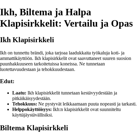
Ikh, Biltema ja Halpa
Klapisirkkelit: Vertailu ja Opas
Ikh Klapisirkkeli
Ikh on tunnettu brändi, joka tarjoaa laadukkaita työkaluja koti- ja
ammattikäyttöön. Ikh klapisirkkelit ovat saavuttaneet suuren suosion
puunhakkuuseen tarkoitetuissa koneissa. Ne tunnetaan
luotettavuudestaan ja tehokkuudestaan.
Edut:
Laatu:
Ikh klapisirkkelit tunnetaan kestävyydestään ja
pitkäikäisyydestään.
Tehokkuus:
Ne pystyvät leikkaamaan puuta nopeasti ja tarkasti.
Helppokäyttöisyys:
Ikh:n klapisirkkelit ovat suunniteltu
käyttäjäystävällisiksi.
Biltema Klapisirkkeli