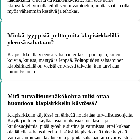
klapisirkkeli voi olla edullisempi vaihtoehto, mutta saattaa olla
myös vähemmän kestävä ja tehokas.
Minkä tyyppisiä polttopuita klapisirkkelillä
yleensä sahataan?
Klapisirkkelillä yleensä sahataan erilaisia puulajeja, kuten
koivua, kuusta, mäntyä ja leppää. Polttopuiden sahaaminen
klapisirkkelillä on yleistä erityisesti talvella, kun tarvitaan
lämmityspuita.
Mitä turvallisuusnäkökohtia tulisi ottaa
huomioon klapisirkkelin käytössä?
Klapisirkkelin käytössä on tärkeää noudattaa turvallisuusohjeita.
Käyttäjän tulee käyttää asianmukaisia suojalaseja ja
kuulosuojaimia, pitää työalue siistinä ja varmistaa, ettei kukaan
ole lähellä sahausalueella. Lisäksi klapisirkkeliä tulee käyttää
vain asianmukaisilla alustoilla ja puita sahataan aina varovasti ja