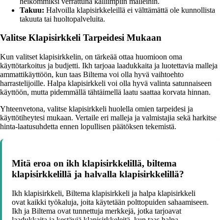
heikommiksi verrattuna kalliimpiin malleihin.
Takuu:
Halvoilla klapisirkkeleillä ei välttämättä ole kunnollista
takuuta tai huoltopalveluita.
Valitse Klapisirkkeli Tarpeidesi Mukaan
Kun valitset klapisirkkelin, on tärkeää ottaa huomioon oma
käyttötarkoitus ja budjetti. Ikh tarjoaa laadukkaita ja luotettavia malleja
ammattikäyttöön, kun taas Biltema voi olla hyvä vaihtoehto
harrastelijoille. Halpa klapisirkkeli voi olla hyvä valinta satunnaiseen
käyttöön, mutta pidemmällä tähtäimellä laatu saattaa korvata hinnan.
Yhteenvetona, valitse klapisirkkeli huolella omien tarpeidesi ja
käyttötiheytesi mukaan. Vertaile eri malleja ja valmistajia sekä harkitse
hinta-laatusuhdetta ennen lopullisen päätöksen tekemistä.
Mitä eroa on ikh klapisirkkelillä, biltema
klapisirkkelillä ja halvalla klapisirkkelillä?
Ikh klapisirkkeli, Biltema klapisirkkeli ja halpa klapisirkkeli
ovat kaikki työkaluja, joita käytetään polttopuiden sahaamiseen.
Ikh ja Biltema ovat tunnettuja merkkejä, jotka tarjoavat
laadukkaita ja kestäviä klapisirkkeleitä, kun taas halpa