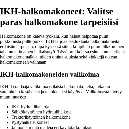
IKH-halkomakoneet: Valitse
paras halkomakone tarpeisiisi
Halkomakone on kätevä työkalu, kun haluat helpottaa puun
pilkkomista polttopuiksi. IKH tarjoaa laadukkaita halkomakoneita
erilaisiin tarpeisiin, olipa kyseessä sitten kotipihan puun pilkkominen
tai ammattimainen halkaisutyö. Tässä artikkelissa esittelemme erilaisia
halkomakonemalleja, niiden ominaisuuksia sekä vinkkejä oikean
halkomakoneen valintaan.
IKH-halkomakoneiden valikoima
IKH:lla on laaja valikoima erilaisia halkomakoneita, jotka on
suunniteltu kestäväksi ja tehokkaaksi käytössä. Valikoimasta löytyy
muun muassa:
IKH hydraulihalkoja
Sähkökäyttöinen hydraulihalkoja
Traktorikäyttöinen halkomakone
Pystyhalkaisukoneet
Ja monia muita malleja eri käyttötarkoituksiin