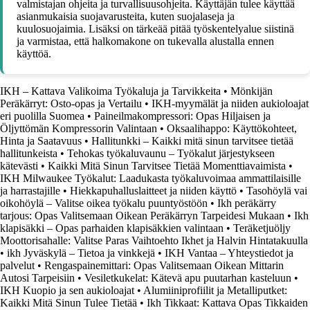
valmistajan ohjeita ja turvallisuusohjeita. Käyttäjän tulee käyttää
asianmukaisia suojavarusteita, kuten suojalaseja ja
kuulosuojaimia. Lisäksi on tärkeää pitää työskentelyalue siistinä
ja varmistaa, että halkomakone on tukevalla alustalla ennen
käyttöä.
IKH – Kattava Valikoima Työkaluja ja Tarvikkeita
•
Mönkijän
Peräkärryt: Osto-opas ja Vertailu
•
IKH-myymälät ja niiden aukioloajat
eri puolilla Suomea
•
Paineilmakompressori: Opas Hiljaisen ja
Öljyttömän Kompressorin Valintaan
•
Oksaalihappo: Käyttökohteet,
Hinta ja Saatavuus
•
Hallitunkki – Kaikki mitä sinun tarvitsee tietää
hallitunkeista
•
Tehokas työkaluvaunu – Työkalut järjestykseen
kätevästi
•
Kaikki Mitä Sinun Tarvitsee Tietää Momenttiavaimista
•
IKH Milwaukee Työkalut: Laadukasta työkaluvoimaa ammattilaisille
ja harrastajille
•
Hiekkapuhalluslaitteet ja niiden käyttö
•
Tasohöylä vai
oikohöylä – Valitse oikea työkalu puuntyöstöön
•
Ikh peräkärry
tarjous: Opas Valitsemaan Oikean Peräkärryn Tarpeidesi Mukaan
•
Ikh
klapisäkki – Opas parhaiden klapisäkkien valintaan
•
Teräketjuöljy
Moottorisahalle: Valitse Paras Vaihtoehto Ikhet ja Halvin Hintatakuulla
•
ikh Jyväskylä – Tietoa ja vinkkejä
•
IKH Vantaa – Yhteystiedot ja
palvelut
•
Rengaspainemittari: Opas Valitsemaan Oikean Mittarin
Autosi Tarpeisiin
•
Vesiletkukelat: Kätevä apu puutarhan kasteluun
•
IKH Kuopio ja sen aukioloajat
•
Alumiiniprofiilit ja Metalliputket:
Kaikki Mitä Sinun Tulee Tietää
•
Ikh Tikkaat: Kattava Opas Tikkaiden