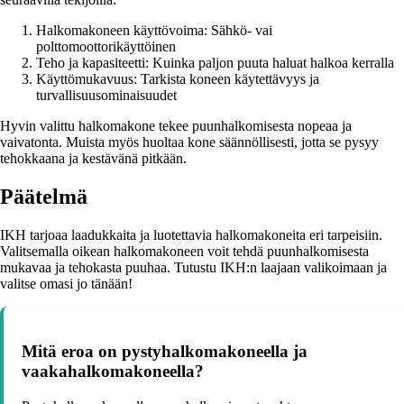
Halkomakoneen käyttövoima: Sähkö- vai
polttomoottorikäyttöinen
Teho ja kapasiteetti: Kuinka paljon puuta haluat halkoa kerralla
Käyttömukavuus: Tarkista koneen käytettävyys ja
turvallisuusominaisuudet
Hyvin valittu halkomakone tekee puunhalkomisesta nopeaa ja
vaivatonta. Muista myös huoltaa kone säännöllisesti, jotta se pysyy
tehokkaana ja kestävänä pitkään.
Päätelmä
IKH tarjoaa laadukkaita ja luotettavia halkomakoneita eri tarpeisiin.
Valitsemalla oikean halkomakoneen voit tehdä puunhalkomisesta
mukavaa ja tehokasta puuhaa. Tutustu IKH:n laajaan valikoimaan ja
valitse omasi jo tänään!
Mitä eroa on pystyhalkomakoneella ja
vaakahalkomakoneella?