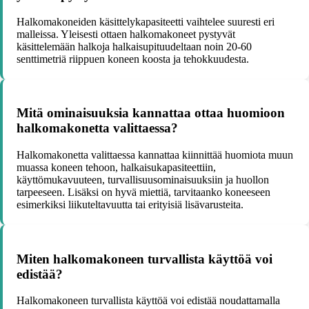
Halkomakoneiden käsittelykapasiteetti vaihtelee suuresti eri
malleissa. Yleisesti ottaen halkomakoneet pystyvät
käsittelemään halkoja halkaisupituudeltaan noin 20-60
senttimetriä riippuen koneen koosta ja tehokkuudesta.
Mitä ominaisuuksia kannattaa ottaa huomioon
halkomakonetta valittaessa?
Halkomakonetta valittaessa kannattaa kiinnittää huomiota muun
muassa koneen tehoon, halkaisukapasiteettiin,
käyttömukavuuteen, turvallisuusominaisuuksiin ja huollon
tarpeeseen. Lisäksi on hyvä miettiä, tarvitaanko koneeseen
esimerkiksi liikuteltavuutta tai erityisiä lisävarusteita.
Miten halkomakoneen turvallista käyttöä voi
edistää?
Halkomakoneen turvallista käyttöä voi edistää noudattamalla