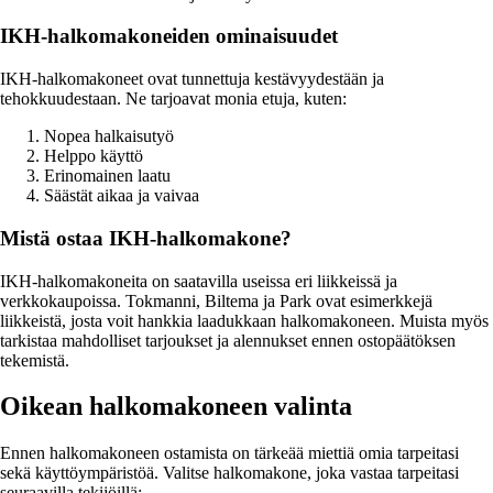
IKH-halkomakoneiden ominaisuudet
IKH-halkomakoneet ovat tunnettuja kestävyydestään ja
tehokkuudestaan. Ne tarjoavat monia etuja, kuten:
Nopea halkaisutyö
Helppo käyttö
Erinomainen laatu
Säästät aikaa ja vaivaa
Mistä ostaa IKH-halkomakone?
IKH-halkomakoneita on saatavilla useissa eri liikkeissä ja
verkkokaupoissa. Tokmanni, Biltema ja Park ovat esimerkkejä
liikkeistä, josta voit hankkia laadukkaan halkomakoneen. Muista myös
tarkistaa mahdolliset tarjoukset ja alennukset ennen ostopäätöksen
tekemistä.
Oikean halkomakoneen valinta
Ennen halkomakoneen ostamista on tärkeää miettiä omia tarpeitasi
sekä käyttöympäristöä. Valitse halkomakone, joka vastaa tarpeitasi
seuraavilla tekijöillä: