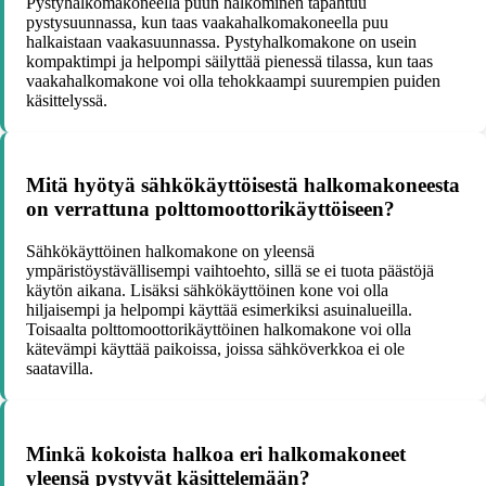
Pystyhalkomakoneella puun halkominen tapahtuu
pystysuunnassa, kun taas vaakahalkomakoneella puu
halkaistaan vaakasuunnassa. Pystyhalkomakone on usein
kompaktimpi ja helpompi säilyttää pienessä tilassa, kun taas
vaakahalkomakone voi olla tehokkaampi suurempien puiden
käsittelyssä.
Mitä hyötyä sähkökäyttöisestä halkomakoneesta
on verrattuna polttomoottorikäyttöiseen?
Sähkökäyttöinen halkomakone on yleensä
ympäristöystävällisempi vaihtoehto, sillä se ei tuota päästöjä
käytön aikana. Lisäksi sähkökäyttöinen kone voi olla
hiljaisempi ja helpompi käyttää esimerkiksi asuinalueilla.
Toisaalta polttomoottorikäyttöinen halkomakone voi olla
kätevämpi käyttää paikoissa, joissa sähköverkkoa ei ole
saatavilla.
Minkä kokoista halkoa eri halkomakoneet
yleensä pystyvät käsittelemään?