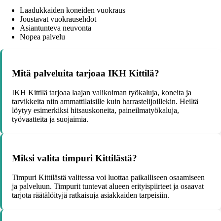
Laadukkaiden koneiden vuokraus
Joustavat vuokrausehdot
Asiantunteva neuvonta
Nopea palvelu
Mitä palveluita tarjoaa IKH Kittilä?
IKH Kittilä tarjoaa laajan valikoiman työkaluja, koneita ja
tarvikkeita niin ammattilaisille kuin harrastelijoillekin. Heiltä
löytyy esimerkiksi hitsauskoneita, paineilmatyökaluja,
työvaatteita ja suojaimia.
Miksi valita timpuri Kittilästä?
Timpuri Kittilästä valitessa voi luottaa paikalliseen osaamiseen
ja palveluun. Timpurit tuntevat alueen erityispiirteet ja osaavat
tarjota räätälöityjä ratkaisuja asiakkaiden tarpeisiin.