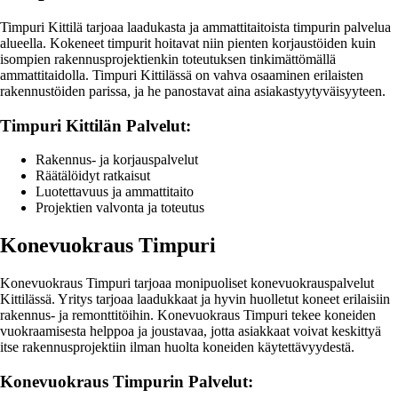
Timpuri Kittilä tarjoaa laadukasta ja ammattitaitoista timpurin palvelua
alueella. Kokeneet timpurit hoitavat niin pienten korjaustöiden kuin
isompien rakennusprojektienkin toteutuksen tinkimättömällä
ammattitaidolla. Timpuri Kittilässä on vahva osaaminen erilaisten
rakennustöiden parissa, ja he panostavat aina asiakastyytyväisyyteen.
Timpuri Kittilän Palvelut:
Rakennus- ja korjauspalvelut
Räätälöidyt ratkaisut
Luotettavuus ja ammattitaito
Projektien valvonta ja toteutus
Konevuokraus Timpuri
Konevuokraus Timpuri tarjoaa monipuoliset konevuokrauspalvelut
Kittilässä. Yritys tarjoaa laadukkaat ja hyvin huolletut koneet erilaisiin
rakennus- ja remonttitöihin. Konevuokraus Timpuri tekee koneiden
vuokraamisesta helppoa ja joustavaa, jotta asiakkaat voivat keskittyä
itse rakennusprojektiin ilman huolta koneiden käytettävyydestä.
Konevuokraus Timpurin Palvelut: