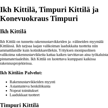
Ikh Kittilä, Timpuri Kittilä ja
Konevuokraus Timpuri
Ikh Kittilä
Ikh Kittilä on tunnettu rakennustarvikkeiden ja -välineiden myymälä
Kittilässä. Ikh tarjoaa laajan valikoiman laadukkaita tuotteita niin
ammattilaisille kuin kotinikkareillekin. Yrityksen monipuolinen
valikoima rakennustarvikkeita kattaa kaiken tarvittavan aina työkaluista
pintamateriaaleihin. Ikh Kittilä on luotettava kumppani kaikissa
rakennusprojekteissa.
Ikh Kittilän Palvelut:
Rakennustarvikkeiden myynti
Asiantunteva henkilökunta
Nopeat toimitukset
Laadukkaat tuotteet
Timpuri Kittilä