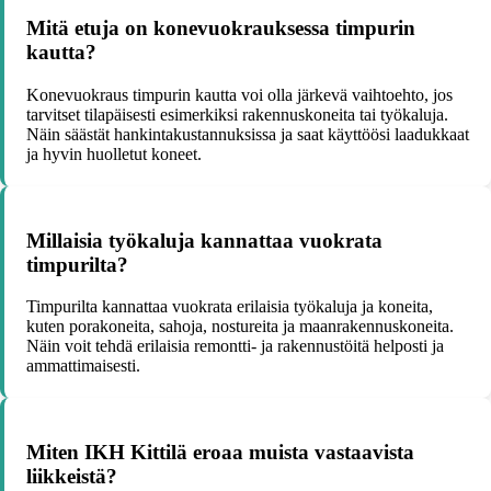
Mitä etuja on konevuokrauksessa timpurin
kautta?
Konevuokraus timpurin kautta voi olla järkevä vaihtoehto, jos
tarvitset tilapäisesti esimerkiksi rakennuskoneita tai työkaluja.
Näin säästät hankintakustannuksissa ja saat käyttöösi laadukkaat
ja hyvin huolletut koneet.
Millaisia työkaluja kannattaa vuokrata
timpurilta?
Timpurilta kannattaa vuokrata erilaisia työkaluja ja koneita,
kuten porakoneita, sahoja, nostureita ja maanrakennuskoneita.
Näin voit tehdä erilaisia remontti- ja rakennustöitä helposti ja
ammattimaisesti.
Miten IKH Kittilä eroaa muista vastaavista
liikkeistä?