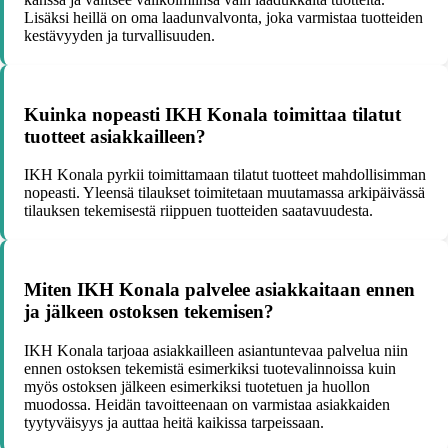
Lisäksi heillä on oma laadunvalvonta, joka varmistaa tuotteiden
kestävyyden ja turvallisuuden.
Kuinka nopeasti IKH Konala toimittaa tilatut
tuotteet asiakkailleen?
IKH Konala pyrkii toimittamaan tilatut tuotteet mahdollisimman
nopeasti. Yleensä tilaukset toimitetaan muutamassa arkipäivässä
tilauksen tekemisestä riippuen tuotteiden saatavuudesta.
Miten IKH Konala palvelee asiakkaitaan ennen
ja jälkeen ostoksen tekemisen?
IKH Konala tarjoaa asiakkailleen asiantuntevaa palvelua niin
ennen ostoksen tekemistä esimerkiksi tuotevalinnoissa kuin
myös ostoksen jälkeen esimerkiksi tuotetuen ja huollon
muodossa. Heidän tavoitteenaan on varmistaa asiakkaiden
tyytyväisyys ja auttaa heitä kaikissa tarpeissaan.