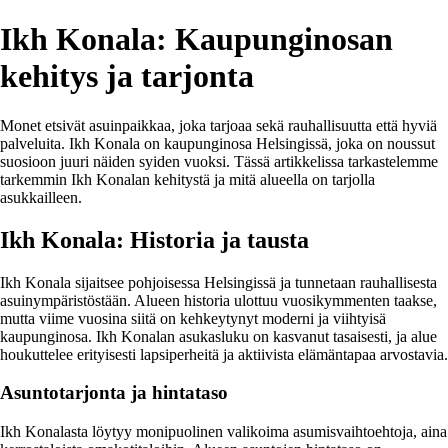
Ikh Konala: Kaupunginosan
kehitys ja tarjonta
Monet etsivät asuinpaikkaa, joka tarjoaa sekä rauhallisuutta että hyviä
palveluita. Ikh Konala on kaupunginosa Helsingissä, joka on noussut
suosioon juuri näiden syiden vuoksi. Tässä artikkelissa tarkastelemme
tarkemmin Ikh Konalan kehitystä ja mitä alueella on tarjolla
asukkailleen.
Ikh Konala: Historia ja tausta
Ikh Konala sijaitsee pohjoisessa Helsingissä ja tunnetaan rauhallisesta
asuinympäristöstään. Alueen historia ulottuu vuosikymmenten taakse,
mutta viime vuosina siitä on kehkeytynyt moderni ja viihtyisä
kaupunginosa. Ikh Konalan asukasluku on kasvanut tasaisesti, ja alue
houkuttelee erityisesti lapsiperheitä ja aktiivista elämäntapaa arvostavia.
Asuntotarjonta ja hintataso
Ikh Konalasta löytyy monipuolinen valikoima asumisvaihtoehtoja, aina