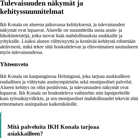
Tulevaisuuden näkymät ja
kehityssuunnitelmat
Ikh Konala on alueena jatkuvassa kehityksessä, ja tulevaisuuden
näkymät ovat lupaavat. Alueelle on suunnitteilla uusia asuin- ja
liikekiinteistöjä, jotka tuovat lisää mahdollisuuksia asukkaille ja
yrityksille. Lisäksi alueen viihtyisyyttä ja kestävää kehitystä edistetään
aktiivisesti, mikä tekee siitä houkuttelevan ja elinvoimaisen asuinalueen
myös tulevaisuudessa.
Yhteenveto
Ikh Konala on kaupunginosa Helsingissä, joka tarjoaa asukkailleen
rauhallisen ja viihtyisän asuinympäristön sekä monipuoliset palvelut.
Alueen kehitys on ollut positiivista, ja tulevaisuuden näkymät ovat
lupaavat. Ikh Konala on houkutteleva vaihtoehto niin lapsiperheille
kuin työssäkäyvillekin, ja sen monipuoliset mahdollisuudet tekevät siitä
erinomaisen asuinpaikan kaikenikäisille.
Mitä palveluita IKH Konala tarjoaa
asiakkailleen?