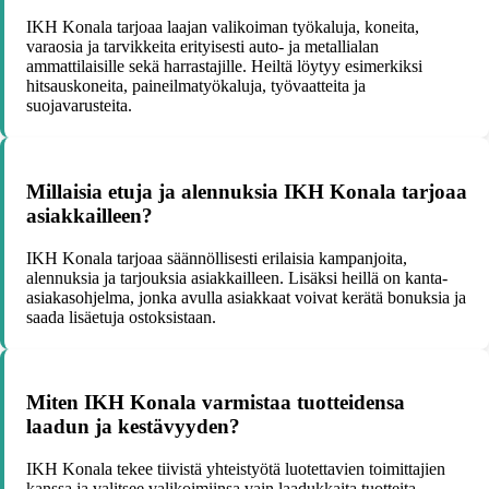
IKH Konala tarjoaa laajan valikoiman työkaluja, koneita,
varaosia ja tarvikkeita erityisesti auto- ja metallialan
ammattilaisille sekä harrastajille. Heiltä löytyy esimerkiksi
hitsauskoneita, paineilmatyökaluja, työvaatteita ja
suojavarusteita.
Millaisia etuja ja alennuksia IKH Konala tarjoaa
asiakkailleen?
IKH Konala tarjoaa säännöllisesti erilaisia kampanjoita,
alennuksia ja tarjouksia asiakkailleen. Lisäksi heillä on kanta-
asiakasohjelma, jonka avulla asiakkaat voivat kerätä bonuksia ja
saada lisäetuja ostoksistaan.
Miten IKH Konala varmistaa tuotteidensa
laadun ja kestävyyden?
IKH Konala tekee tiivistä yhteistyötä luotettavien toimittajien
kanssa ja valitsee valikoimiinsa vain laadukkaita tuotteita.