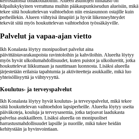
kerrostaloista omakotitaloihin. Alueen asuntojen hintataso on
kilpailukykyinen verrattuna muihin pääkaupunkiseudun alueisiin, mikä
tekee siitä houkuttelevan vaihtoehdon niin ensiasunnon ostajille kuin
perheillekin. Alueen viihtyisä ilmapiiri ja hyvät liikenneyhteydet
tekevät siitä myös houkuttelevan vaihtoehdon työssäkäyville.
Palvelut ja vapaa-ajan vietto
Ikh Konalasta löytyy monipuoliset palvelut aina
päivittäistavarakaupoista ravintoloihin ja kahviloihin. Alueelta löytyy
myös hyvät ulkoilumahdollisuudet, kuten puistot ja ulkoilureitit, jotka
houkuttelevat liikkumaan ja nauttimaan luonnosta. Lisäksi alueella
järjestetään erilaisia tapahtumia ja aktiviteetteja asukkaille, mikä luo
yhteisöllisyyttä ja viihtyvyyttä.
Koulutus- ja terveyspalvelut
Ikh Konalasta löytyy hyvät koulutus- ja terveyspalvelut, mikä tekee
siitä houkuttelevan vaihtoehdon lapsiperheille. Alueelta löytyy useita
päiväkoteja, kouluja ja terveysasemia, jotka tarjoavat laadukasta
palvelua asukkailleen. Lisäksi alueella on monipuoliset
harrastusmahdollisuudet lapsille ja nuorille, mikä tukee heidän
kehitystään ja hyvinvointiaan.