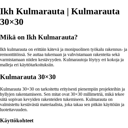
Ikh Kulmarauta | Kulmarauta
30×30
Mikä on Ikh Kulmarauta?
Ikh kulmarauta on erittäin kätevä ja monipuolinen työkalu rakennus- ja
remonttitöissä. Se auttaa tukemaan ja vahvistamaan rakenteita sekä
varmistamaan niiden kestävyyden. Kulmarautoja löytyy eri kokoja ja
malleja eri käyttötarkoituksiin.
Kulmarauta 30×30
Kulmarauta 30×30 on tarkoitettu erityisesti pienempiin projekteihin ja
hyllyjen rakentamiseen. Sen mitat ovat 30×30 millimetriä, mikä tekee
siitä sopivan kevyiden rakenteiden tukemiseen. Kulmarauta on
valmistettu kestävästä materiaalista, joka takaa sen pitkän käyttöiän ja
luotettavuuden.
Käyttökohteet