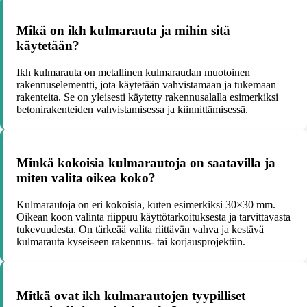
Mikä on ikh kulmarauta ja mihin sitä
käytetään?
Ikh kulmarauta on metallinen kulmaraudan muotoinen
rakennuselementti, jota käytetään vahvistamaan ja tukemaan
rakenteita. Se on yleisesti käytetty rakennusalalla esimerkiksi
betonirakenteiden vahvistamisessa ja kiinnittämisessä.
Minkä kokoisia kulmarautoja on saatavilla ja
miten valita oikea koko?
Kulmarautoja on eri kokoisia, kuten esimerkiksi 30×30 mm.
Oikean koon valinta riippuu käyttötarkoituksesta ja tarvittavasta
tukevuudesta. On tärkeää valita riittävän vahva ja kestävä
kulmarauta kyseiseen rakennus- tai korjausprojektiin.
Mitkä ovat ikh kulmarautojen tyypilliset