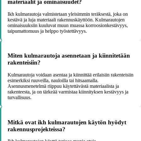
materiaalit ja ominaisuudet?
Ikh kulmarautoja valmistetaan yleisimmin teräksestä, joka on
kestävä ja luja materiaali rakennuskäyttöön. Kulmarautojen
ominaisuuksiin kuuluvat muun muassa korroosionkestävyys,
taipumattomuus ja helppo työstettävyys.
Miten kulmarautoja asennetaan ja kiinnitetään
rakenteisiin?
Kulmarautoja voidaan asentaa ja kiinnittää erilaisiin rakenteisiin
esimerkiksi ruuveilla, nauloilla tai hitsaamalla.
Asennusmenetelmä riippuu käytettävästä materiaalista ja
rakenteesta, ja on tärkeää varmistaa kiinnityksen kestävyys ja
turvallisuus.
Mitkä ovat ikh kulmarautojen käytön hyödyt
rakennusprojekteissa?