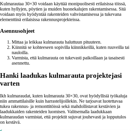
Kulmarautaa 30×30 voidaan käyttää monipuolisesti erilaisissa töissä,
kuten hyllyjen, pöytien ja muiden huonekalujen rakentamisessa. Sitä
voidaan myös hyödyntää rakenteiden vahvistamisessa ja tukevana
elementtinä erilaisissa rakennusprojekteissa.
Asennusohjeet
Mittaa ja leikkaa kulmarauta haluttuun pituuteen.
Kiinnitä se kohteeseen sopivilla kiinnikkeillä, kuten ruuveilla tai
nauloilla.
Varmista, että kulmarauta on tukevasti paikoillaan ja tasaisesti
asennettu.
Hanki laadukas kulmarauta projektejasi
varten
Ikh kulmaraudat, kuten kulmarauta 30×30, ovat hyödyllisiä työkaluja
niin ammattilaisille kuin harrastelijoillekin. Ne tarjoavat luotettavaa
tukea rakennus- ja remonttitöissä sekä mahdollistavat kestävien ja
laadukkaiden rakenteiden luomisen. Valitsemalla laadukkaan
kulmaraudan varmistat, että projektit sujuvat jouhevasti ja lopputulos
on kestävä.