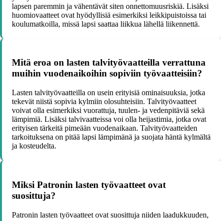
lapsen paremmin ja vähentävät siten onnettomuusriskiä. Lisäksi
huomiovaatteet ovat hyödyllisiä esimerkiksi leikkipuistoissa tai
koulumatkoilla, missä lapsi saattaa liikkua lähellä liikennettä.
Mitä eroa on lasten talvityövaatteilla verrattuna
muihin vuodenaikoihin sopiviin työvaatteisiin?
Lasten talvityövaatteilla on usein erityisiä ominaisuuksia, jotka
tekevät niistä sopivia kylmiin olosuhteisiin. Talvityövaatteet
voivat olla esimerkiksi vuorattuja, tuulen- ja vedenpitäviä sekä
lämpimiä. Lisäksi talvivaatteissa voi olla heijastimia, jotka ovat
erityisen tärkeitä pimeään vuodenaikaan. Talvityövaatteiden
tarkoituksena on pitää lapsi lämpimänä ja suojata häntä kylmältä
ja kosteudelta.
Miksi Patronin lasten työvaatteet ovat
suosittuja?
Patronin lasten työvaatteet ovat suosittuja niiden laadukkuuden,