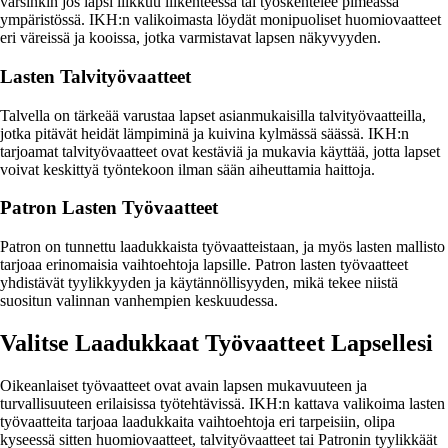
varsinkin jos lapsi liikkuu liikenteessä tai työskentelee pimeässä
ympäristössä. IKH:n valikoimasta löydät monipuoliset huomiovaatteet
eri väreissä ja kooissa, jotka varmistavat lapsen näkyvyyden.
Lasten Talvityövaatteet
Talvella on tärkeää varustaa lapset asianmukaisilla talvityövaatteilla,
jotka pitävät heidät lämpiminä ja kuivina kylmässä säässä. IKH:n
tarjoamat talvityövaatteet ovat kestäviä ja mukavia käyttää, jotta lapset
voivat keskittyä työntekoon ilman sään aiheuttamia haittoja.
Patron Lasten Työvaatteet
Patron on tunnettu laadukkaista työvaatteistaan, ja myös lasten mallisto
tarjoaa erinomaisia vaihtoehtoja lapsille. Patron lasten työvaatteet
yhdistävät tyylikkyyden ja käytännöllisyyden, mikä tekee niistä
suositun valinnan vanhempien keskuudessa.
Valitse Laadukkaat Työvaatteet Lapsellesi
Oikeanlaiset työvaatteet ovat avain lapsen mukavuuteen ja
turvallisuuteen erilaisissa työtehtävissä. IKH:n kattava valikoima lasten
työvaatteita tarjoaa laadukkaita vaihtoehtoja eri tarpeisiin, olipa
kyseessä sitten huomiovaatteet, talvityövaatteet tai Patronin tyylikkäät