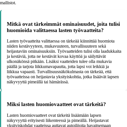
mallistot.
Mitkä ovat tärkeimmät ominaisuudet, joita tulisi
huomioida valittaessa lasten työvaatteita?
Lasten työvaatteita valittaessa on tärkeää kiinnittää huomiota
niiden kestävyyteen, mukavuuteen, turvallisuuteen sekä
heijastaviin ominaisuuksiin. Työvaatteiden tulisi olla laadukkaita
ja kestäviä, jotta ne kestävät kovaa käyttöä ja säilyttävät
ulkonäkönsä pitkään. Lisäksi vaatteiden tulee olla mukavia
päällä ja tarjota liikkumavapautta, jotta lapsi voi leikkiä ja
liikkua vapaasti. Turvallisuusnäkökulmasta on tärkeää, että
työvaatteissa on heijastavia yksityiskohtia, jotka lisäävät lapsen
näkyvyyttä pimeällä tai hämärässä.
Miksi lasten huomiovaatteet ovat tärkeitä?
Lasten huomiovaatteet ovat tärkeitä lisäämään lapsen
näkyvyyttä erityisesti liikenteessä ja pimeällä. Heijastavat
yksityiskohdat vaatteissa auttavat autoilijoita havaitsemaan