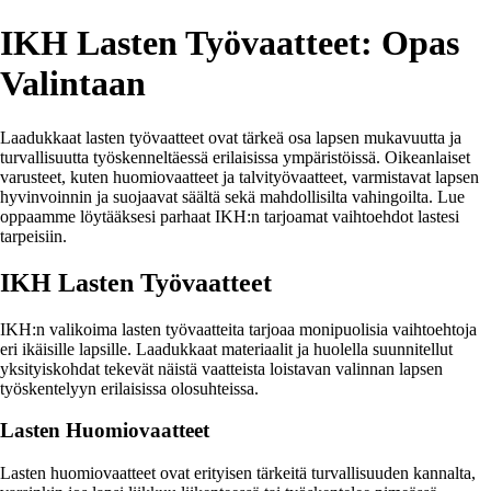
IKH Lasten Työvaatteet: Opas
Valintaan
Laadukkaat lasten työvaatteet ovat tärkeä osa lapsen mukavuutta ja
turvallisuutta työskenneltäessä erilaisissa ympäristöissä. Oikeanlaiset
varusteet, kuten huomiovaatteet ja talvityövaatteet, varmistavat lapsen
hyvinvoinnin ja suojaavat säältä sekä mahdollisilta vahingoilta. Lue
oppaamme löytääksesi parhaat IKH:n tarjoamat vaihtoehdot lastesi
tarpeisiin.
IKH Lasten Työvaatteet
IKH:n valikoima lasten työvaatteita tarjoaa monipuolisia vaihtoehtoja
eri ikäisille lapsille. Laadukkaat materiaalit ja huolella suunnitellut
yksityiskohdat tekevät näistä vaatteista loistavan valinnan lapsen
työskentelyyn erilaisissa olosuhteissa.
Lasten Huomiovaatteet
Lasten huomiovaatteet ovat erityisen tärkeitä turvallisuuden kannalta,