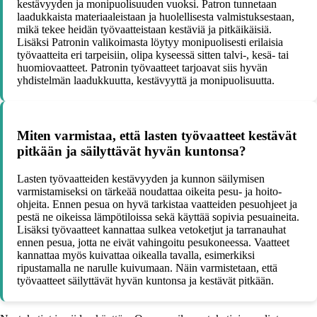
kestävyyden ja monipuolisuuden vuoksi. Patron tunnetaan
laadukkaista materiaaleistaan ja huolellisesta valmistuksestaan,
mikä tekee heidän työvaatteistaan kestäviä ja pitkäikäisiä.
Lisäksi Patronin valikoimasta löytyy monipuolisesti erilaisia
työvaatteita eri tarpeisiin, olipa kyseessä sitten talvi-, kesä- tai
huomiovaatteet. Patronin työvaatteet tarjoavat siis hyvän
yhdistelmän laadukkuutta, kestävyyttä ja monipuolisuutta.
Miten varmistaa, että lasten työvaatteet kestävät
pitkään ja säilyttävät hyvän kuntonsa?
Lasten työvaatteiden kestävyyden ja kunnon säilymisen
varmistamiseksi on tärkeää noudattaa oikeita pesu- ja hoito-
ohjeita. Ennen pesua on hyvä tarkistaa vaatteiden pesuohjeet ja
pestä ne oikeissa lämpötiloissa sekä käyttää sopivia pesuaineita.
Lisäksi työvaatteet kannattaa sulkea vetoketjut ja tarranauhat
ennen pesua, jotta ne eivät vahingoitu pesukoneessa. Vaatteet
kannattaa myös kuivattaa oikealla tavalla, esimerkiksi
ripustamalla ne narulle kuivumaan. Näin varmistetaan, että
työvaatteet säilyttävät hyvän kuntonsa ja kestävät pitkään.