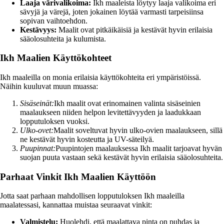
Laaja värivalikoima:
Ikh maaleista löytyy laaja valikoima eri
sävyjä ja värejä, joten jokainen löytää varmasti tarpeisiinsa
sopivan vaihtoehdon.
Kestävyys:
Maalit ovat pitkäikäisiä ja kestävät hyvin erilaisia
sääolosuhteita ja kulumista.
Ikh Maalien Käyttökohteet
Ikh maaleilla on monia erilaisia käyttökohteita eri ympäristöissä.
Näihin kuuluvat muun muassa:
Sisäseinät:
Ikh maalit ovat erinomainen valinta sisäseinien
maalaukseen niiden helpon levitettävyyden ja laadukkaan
lopputuloksen vuoksi.
Ulko-ovet:
Maalit soveltuvat hyvin ulko-ovien maalaukseen, sillä
ne kestävät hyvin kosteutta ja UV-säteilyä.
Puupinnat:
Puupintojen maalauksessa Ikh maalit tarjoavat hyvän
suojan puuta vastaan sekä kestävät hyvin erilaisia sääolosuhteita.
Parhaat Vinkit Ikh Maalien Käyttöön
Jotta saat parhaan mahdollisen lopputuloksen Ikh maaleilla
maalatessasi, kannattaa muistaa seuraavat vinkit:
Valmistelu:
Huolehdi, että maalattava pinta on puhdas ja