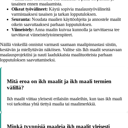
tasainen ennen maalaamista.
Oikeat työvälineet:
Käytä sopivia maalaustyövälineitä
varmistaaksesi tasaisen ja tarkan lopputuloksen.
Seuranta:
Noudata maalien käyttöohjeita ja annostele maalit
oikein saavuttaaksesi parhaan lopputuloksen.
Viimeistely:
Anna maalin kuivua kunnolla ja tarvittaessa tee
tarvittavat viimeistelytoimenpiteet.
Näillä vinkeillä onnistut varmasti saamaan maalipinnastasi siistin,
kestävän ja miellyttävän näköisen. Valitse siis Ikh maalit seuraavaan
maalausprojektiisi ja nauti laadukkaista maalituotteista parhaan
lopputuloksen saavuttamiseksi.
Mitä eroa on ikh maalit ja ikh maali termien
välillä?
Ikh maalit viittaa yleisesti erilaisiin maaleihin, kun taas ikh maali
voi tarkoittaa yhtä tiettyä maalia tai maalimerkkiä.
Minkä tyyppisiä maaleja ikh maalit yleisesti