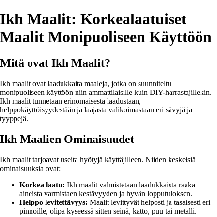
Ikh Maalit: Korkealaatuiset
Maalit Monipuoliseen Käyttöön
Mitä ovat Ikh Maalit?
Ikh maalit ovat laadukkaita maaleja, jotka on suunniteltu
monipuoliseen käyttöön niin ammattilaisille kuin DIY-harrastajillekin.
Ikh maalit tunnetaan erinomaisesta laadustaan,
helppokäyttöisyydestään ja laajasta valikoimastaan eri sävyjä ja
tyyppejä.
Ikh Maalien Ominaisuudet
Ikh maalit tarjoavat useita hyötyjä käyttäjilleen. Niiden keskeisiä
ominaisuuksia ovat:
Korkea laatu:
Ikh maalit valmistetaan laadukkaista raaka-
aineista varmistaen kestävyyden ja hyvän lopputuloksen.
Helppo levitettävyys:
Maalit levittyvät helposti ja tasaisesti eri
pinnoille, olipa kyseessä sitten seinä, katto, puu tai metalli.