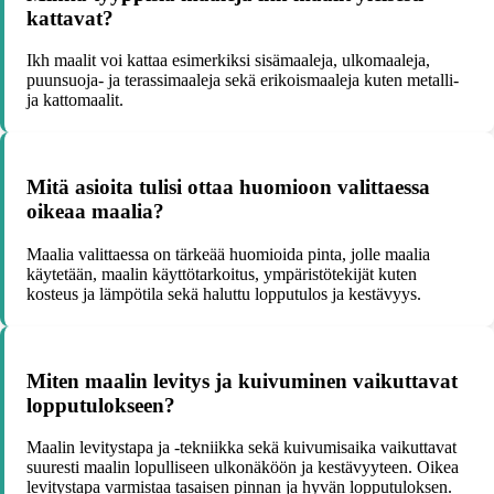
kattavat?
Ikh maalit voi kattaa esimerkiksi sisämaaleja, ulkomaaleja,
puunsuoja- ja terassimaaleja sekä erikoismaaleja kuten metalli-
ja kattomaalit.
Mitä asioita tulisi ottaa huomioon valittaessa
oikeaa maalia?
Maalia valittaessa on tärkeää huomioida pinta, jolle maalia
käytetään, maalin käyttötarkoitus, ympäristötekijät kuten
kosteus ja lämpötila sekä haluttu lopputulos ja kestävyys.
Miten maalin levitys ja kuivuminen vaikuttavat
lopputulokseen?
Maalin levitystapa ja -tekniikka sekä kuivumisaika vaikuttavat
suuresti maalin lopulliseen ulkonäköön ja kestävyyteen. Oikea
levitystapa varmistaa tasaisen pinnan ja hyvän lopputuloksen.