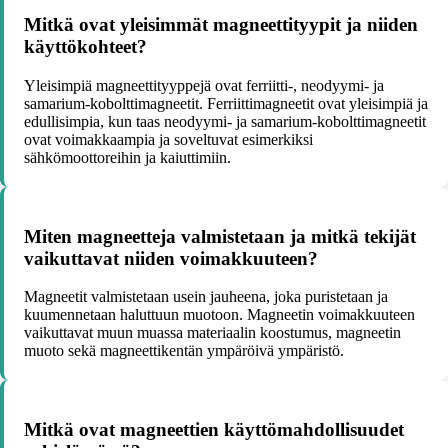
Mitkä ovat yleisimmät magneettityypit ja niiden
käyttökohteet?
Yleisimpiä magneettityyppejä ovat ferriitti-, neodyymi- ja
samarium-kobolttimagneetit. Ferriittimagneetit ovat yleisimpiä ja
edullisimpia, kun taas neodyymi- ja samarium-kobolttimagneetit
ovat voimakkaampia ja soveltuvat esimerkiksi
sähkömoottoreihin ja kaiuttimiin.
Miten magneetteja valmistetaan ja mitkä tekijät
vaikuttavat niiden voimakkuuteen?
Magneetit valmistetaan usein jauheena, joka puristetaan ja
kuumennetaan haluttuun muotoon. Magneetin voimakkuuteen
vaikuttavat muun muassa materiaalin koostumus, magneetin
muoto sekä magneettikentän ympäröivä ympäristö.
Mitkä ovat magneettien käyttömahdollisuudet