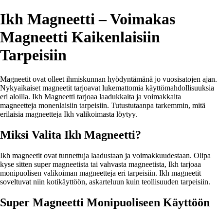
Ikh Magneetti – Voimakas
Magneetti Kaikenlaisiin
Tarpeisiin
Magneetit ovat olleet ihmiskunnan hyödyntämänä jo vuosisatojen ajan.
Nykyaikaiset magneetit tarjoavat lukemattomia käyttömahdollisuuksia
eri aloilla. Ikh Magneetti tarjoaa laadukkaita ja voimakkaita
magneetteja monenlaisiin tarpeisiin. Tutustutaanpa tarkemmin, mitä
erilaisia magneetteja Ikh valikoimasta löytyy.
Miksi Valita Ikh Magneetti?
Ikh magneetit ovat tunnettuja laadustaan ja voimakkuudestaan. Olipa
kyse sitten super magneetista tai vahvasta magneetista, Ikh tarjoaa
monipuolisen valikoiman magneetteja eri tarpeisiin. Ikh magneetit
soveltuvat niin kotikäyttöön, askarteluun kuin teollisuuden tarpeisiin.
Super Magneetti Monipuoliseen Käyttöön