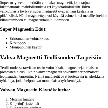
Super magneetti on erittäin voimakas magneetti, joka tarjoaa
lukemattomia mahdollisuuksia eri käyttötarkoituksiin. Ikh:n
valikoimasta löytyvät super magneetit ovat erittäin kestäviä ja
pitkäikäisiä. Näitä magneetteja voi käyttää esimerkiksi metalliesineiden
kiinnittämiseen tai magneettitaulun luomiseen.
Super Magneetin Edut:
Erinomainen voimakkuus
Kestävyys
Monipuolinen käyttö
Vahva Magneetti Teollisuuden Tarpeisiin
Teollisuudessa tarvitaan usein voimakkaita magneetteja erilaisten
prosessien tueksi. Ikh:n vahvat magneetit soveltuvat erinomaisesti
teollisuuden tarpeisiin. Nämä magneetit ovat luotettavia ja tehokkaita
työkaluja, jotka helpottavat monenlaista työskentelyä.
Vahvan Magneetin Käyttökohteita:
Metallin lajittelu
Kuljetinjärjestelmät
Kiinnitystarkoitukset