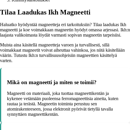
Tilaa Laadukas Ikh Magneetti
Haluatko hyödyntää magneetteja eri tarkoituksiin? Tilaa laadukas Ikh
magneetti ja koe voimakkaan magneetin hyödyt omassa arjessasi. Ikh:n
laajasta valikoimasta löydät varmasti sopivan magneetin tarpeisiisi.
Muista aina käsitellä magneetteja varoen ja turvallisesti, sillä
voimakkaat magneetit voivat aiheuttaa vahinkoa, jos niitä käsitellään
väärin. Tutustu Ikh:n turvallisuusohjeisiin magneettien käsittelyä
varten.
Mikä on magneetti ja miten se toimii?
Magneetti on materiaali, joka tuottaa magneettikentän ja
kykenee vetämään puoleensa ferromagneettisia aineita, kuten
rautaa ja terästä. Magneetin toiminta perustuu sen
atomirakenteeseen, jossa elektronit pyörivät tietyllä tavalla
synnyttäen magneettikentän.