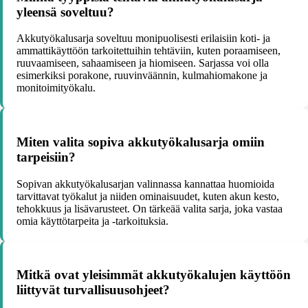
yleensä soveltuu?
Akkutyökalusarja soveltuu monipuolisesti erilaisiin koti- ja
ammattikäyttöön tarkoitettuihin tehtäviin, kuten poraamiseen,
ruuvaamiseen, sahaamiseen ja hiomiseen. Sarjassa voi olla
esimerkiksi porakone, ruuvinväännin, kulmahiomakone ja
monitoimityökalu.
Miten valita sopiva akkutyökalusarja omiin
tarpeisiin?
Sopivan akkutyökalusarjan valinnassa kannattaa huomioida
tarvittavat työkalut ja niiden ominaisuudet, kuten akun kesto,
tehokkuus ja lisävarusteet. On tärkeää valita sarja, joka vastaa
omia käyttötarpeita ja -tarkoituksia.
Mitkä ovat yleisimmät akkutyökalujen käyttöön
liittyvät turvallisuusohjeet?