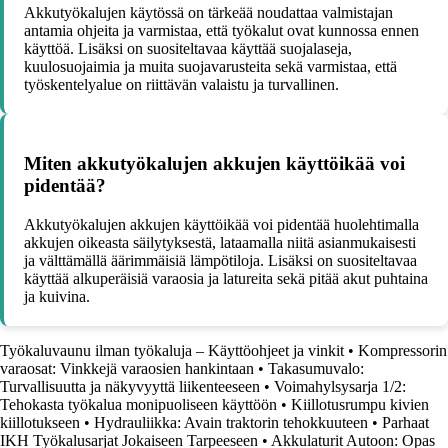
Akkutyökalujen käytössä on tärkeää noudattaa valmistajan
antamia ohjeita ja varmistaa, että työkalut ovat kunnossa ennen
käyttöä. Lisäksi on suositeltavaa käyttää suojalaseja,
kuulosuojaimia ja muita suojavarusteita sekä varmistaa, että
työskentelyalue on riittävän valaistu ja turvallinen.
Miten akkutyökalujen akkujen käyttöikää voi
pidentää?
Akkutyökalujen akkujen käyttöikää voi pidentää huolehtimalla
akkujen oikeasta säilytyksestä, lataamalla niitä asianmukaisesti
ja välttämällä äärimmäisiä lämpötiloja. Lisäksi on suositeltavaa
käyttää alkuperäisiä varaosia ja latureita sekä pitää akut puhtaina
ja kuivina.
Työkaluvaunu ilman työkaluja – Käyttöohjeet ja vinkit
•
Kompressorin
varaosat: Vinkkejä varaosien hankintaan
•
Takasumuvalo:
Turvallisuutta ja näkyvyyttä liikenteeseen
•
Voimahylsysarja 1/2:
Tehokasta työkalua monipuoliseen käyttöön
•
Kiillotusrumpu kivien
kiillotukseen
•
Hydrauliikka: Avain traktorin tehokkuuteen
•
Parhaat
IKH Työkalusarjat Jokaiseen Tarpeeseen
•
Akkulaturit Autoon: Opas