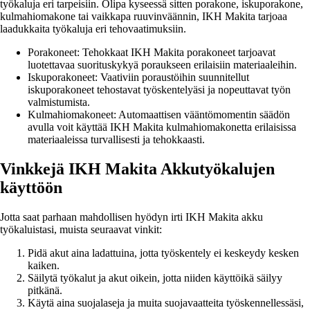
työkaluja eri tarpeisiin. Olipa kyseessä sitten porakone, iskuporakone,
kulmahiomakone tai vaikkapa ruuvinväännin, IKH Makita tarjoaa
laadukkaita työkaluja eri tehovaatimuksiin.
Porakoneet: Tehokkaat IKH Makita porakoneet tarjoavat
luotettavaa suorituskykyä poraukseen erilaisiin materiaaleihin.
Iskuporakoneet: Vaativiin poraustöihin suunnitellut
iskuporakoneet tehostavat työskentelyäsi ja nopeuttavat työn
valmistumista.
Kulmahiomakoneet: Automaattisen vääntömomentin säädön
avulla voit käyttää IKH Makita kulmahiomakonetta erilaisissa
materiaaleissa turvallisesti ja tehokkaasti.
Vinkkejä IKH Makita Akkutyökalujen
käyttöön
Jotta saat parhaan mahdollisen hyödyn irti IKH Makita akku
työkaluistasi, muista seuraavat vinkit:
Pidä akut aina ladattuina, jotta työskentely ei keskeydy kesken
kaiken.
Säilytä työkalut ja akut oikein, jotta niiden käyttöikä säilyy
pitkänä.
Käytä aina suojalaseja ja muita suojavaatteita työskennellessäsi,