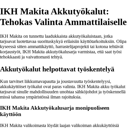
IKH Makita Akkutyökalut:
Tehokas Valinta Ammattilaiselle
IKH Makita on tunnettu laadukkaista akkutyökaluistaan, jotka
tarjoavat luotettavaa suorituskykyä erilaisiin käyttötarkoituksiin. Olipa
kyseessä sitten ammattikäyttö, harrastelijaprojekti tai kotona tehtävät
korjaustyöt, IKH Makita akkutyökalusarja varmistaa, että saat työsi
tehokkaasti ja vaivattomasti tehtyä.
Akkutyökalut helpottavat työskentelyä
Kun tarvitset liikkumavapautta ja joustavuutta työskentelyysi,
akkukäyttöiset työkalut ovat paras valinta. IKH Makita akku työkalut
tarjoavat sinulle mahdollisuuden unohtaa sähköjohdot ja työskennellä
missä tahansa ympäristössä ilman rajoituksia.
IKH Makita Akkutyökalusarja monipuoliseen
käyttöön
IKH Makita valikoimasta löydät laajan valikoiman akkukäyttöisiä