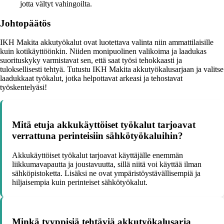
jotta vältyt vahingoilta.
Johtopäätös
IKH Makita akkutyökalut ovat luotettava valinta niin ammattilaisille
kuin kotikäyttöönkin. Niiden monipuolinen valikoima ja laadukas
suorituskyky varmistavat sen, että saat työsi tehokkaasti ja
tuloksellisesti tehtyä. Tutustu IKH Makita akkutyökalusarjaan ja valitse
laadukkaat työkalut, jotka helpottavat arkeasi ja tehostavat
työskentelyäsi!
Mitä etuja akkukäyttöiset työkalut tarjoavat
verrattuna perinteisiin sähkötyökaluihin?
Akkukäyttöiset työkalut tarjoavat käyttäjälle enemmän
liikkumavapautta ja joustavuutta, sillä niitä voi käyttää ilman
sähköpistoketta. Lisäksi ne ovat ympäristöystävällisempiä ja
hiljaisempia kuin perinteiset sähkötyökalut.
Minkä tyyppisiä tehtäviä akkutyökalusarja