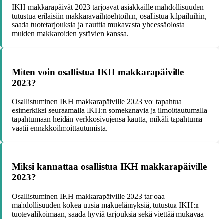
IKH makkarapäivät 2023 tarjoavat asiakkaille mahdollisuuden
tutustua erilaisiin makkaravaihtoehtoihin, osallistua kilpailuihin,
saada tuotetarjouksia ja nauttia mukavasta yhdessäolosta
muiden makkaroiden ystävien kanssa.
Miten voin osallistua IKH makkarapäiville
2023?
Osallistuminen IKH makkarapäiville 2023 voi tapahtua
esimerkiksi seuraamalla IKH:n somekanavia ja ilmoittautumalla
tapahtumaan heidän verkkosivujensa kautta, mikäli tapahtuma
vaatii ennakkoilmoittautumista.
Miksi kannattaa osallistua IKH makkarapäiville
2023?
Osallistuminen IKH makkarapäiville 2023 tarjoaa
mahdollisuuden kokea uusia makuelämyksiä, tutustua IKH:n
tuotevalikoimaan, saada hyviä tarjouksia sekä viettää mukavaa