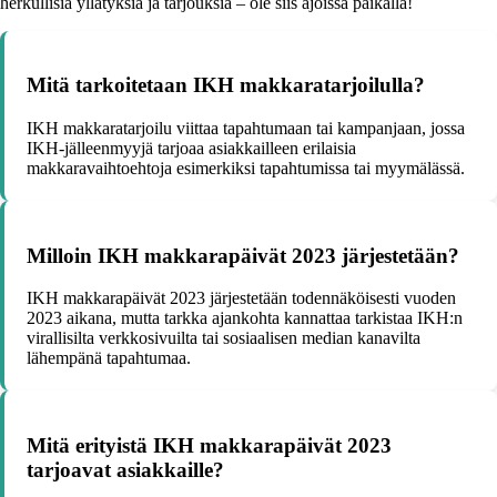
herkullisia yllätyksiä ja tarjouksia – ole siis ajoissa paikalla!
Mitä tarkoitetaan IKH makkaratarjoilulla?
IKH makkaratarjoilu viittaa tapahtumaan tai kampanjaan, jossa
IKH-jälleenmyyjä tarjoaa asiakkailleen erilaisia
makkaravaihtoehtoja esimerkiksi tapahtumissa tai myymälässä.
Milloin IKH makkarapäivät 2023 järjestetään?
IKH makkarapäivät 2023 järjestetään todennäköisesti vuoden
2023 aikana, mutta tarkka ajankohta kannattaa tarkistaa IKH:n
virallisilta verkkosivuilta tai sosiaalisen median kanavilta
lähempänä tapahtumaa.
Mitä erityistä IKH makkarapäivät 2023
tarjoavat asiakkaille?