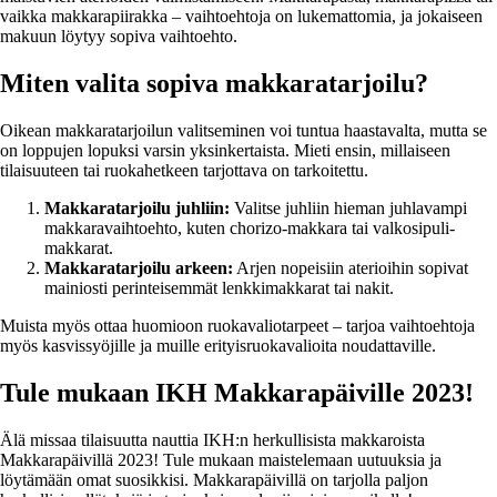
vaikka makkarapiirakka – vaihtoehtoja on lukemattomia, ja jokaiseen
makuun löytyy sopiva vaihtoehto.
Miten valita sopiva makkaratarjoilu?
Oikean makkaratarjoilun valitseminen voi tuntua haastavalta, mutta se
on loppujen lopuksi varsin yksinkertaista. Mieti ensin, millaiseen
tilaisuuteen tai ruokahetkeen tarjottava on tarkoitettu.
Makkaratarjoilu juhliin:
Valitse juhliin hieman juhlavampi
makkaravaihtoehto, kuten chorizo-makkara tai valkosipuli-
makkarat.
Makkaratarjoilu arkeen:
Arjen nopeisiin aterioihin sopivat
mainiosti perinteisemmät lenkkimakkarat tai nakit.
Muista myös ottaa huomioon ruokavaliotarpeet – tarjoa vaihtoehtoja
myös kasvissyöjille ja muille erityisruokavalioita noudattaville.
Tule mukaan IKH Makkarapäiville 2023!
Älä missaa tilaisuutta nauttia IKH:n herkullisista makkaroista
Makkarapäivillä 2023! Tule mukaan maistelemaan uutuuksia ja
löytämään omat suosikkisi. Makkarapäivillä on tarjolla paljon