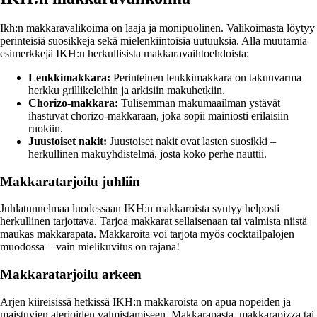
Ikh:n makkaravalikoima on laaja ja monipuolinen. Valikoimasta löytyy
perinteisiä suosikkeja sekä mielenkiintoisia uutuuksia. Alla muutamia
esimerkkejä IKH:n herkullisista makkaravaihtoehdoista:
Lenkkimakkara:
Perinteinen lenkkimakkara on takuuvarma
herkku grillikeleihin ja arkisiin makuhetkiin.
Chorizo-makkara:
Tulisemman makumaailman ystävät
ihastuvat chorizo-makkaraan, joka sopii mainiosti erilaisiin
ruokiin.
Juustoiset nakit:
Juustoiset nakit ovat lasten suosikki –
herkullinen makuyhdistelmä, josta koko perhe nauttii.
Makkaratarjoilu juhliin
Juhlatunnelmaa luodessaan IKH:n makkaroista syntyy helposti
herkullinen tarjottava. Tarjoa makkarat sellaisenaan tai valmista niistä
maukas makkarapata. Makkaroita voi tarjota myös cocktailpalojen
muodossa – vain mielikuvitus on rajana!
Makkaratarjoilu arkeen
Arjen kiireisissä hetkissä IKH:n makkaroista on apua nopeiden ja
maistuvien aterioiden valmistamiseen. Makkarapasta, makkarapizza tai