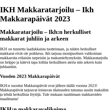
IKH Makkaratarjoilu – Ikh
Makkarapäivät 2023
Makkaratarjoilu – Ikh:n herkulliset
makkarat juhliin ja arkeen
IKH on tunnettu laadukkaista tuotteistaan, ja niiden herkulliset
makkarat eivät ole poikkeus. Ikh tarjoaa monipuolisen valikoiman
makkaroita erilaisiin tarpeisiin ja makumieltymyksiin. Makkaratarjoilu
on helppo ja kätevä tapa loihtia herkullinen ateria niin arkeen kuin
juhlaankin.
Vuoden 2023 Makkarapäivät
IKH:n suositut Makkarapäivät ovat jälleen täällä vuonna 2023!
Makkarapäivät tarjoavat loistavan tilaisuuden tutustua uusiin makuihin
ja tehdä herkullisia löytöjä. Tule mukaan nauttimaan makkaroiden
maailmasta!
IKH:n makkaravalikoima