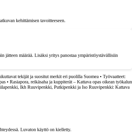
jatkuvan kehittämisen tavoitteeseen.
in jätteen määrää. Lisäksi yritys panostaa ympäristöystävällisiin
ikuttavat tekijät ja suositut merkit eri puolilla Suomea
•
Työvaatteet:
pas
•
Rasiapora, reikäsaha ja kuppiterät – Kattava opas oikean työkalun
iilapenkki, Ikh Ruuvipenkki, Putkipenkki ja Iso Ruuvipenkki: Kattava
teydessä. Luvaton käyttö on kielletty.