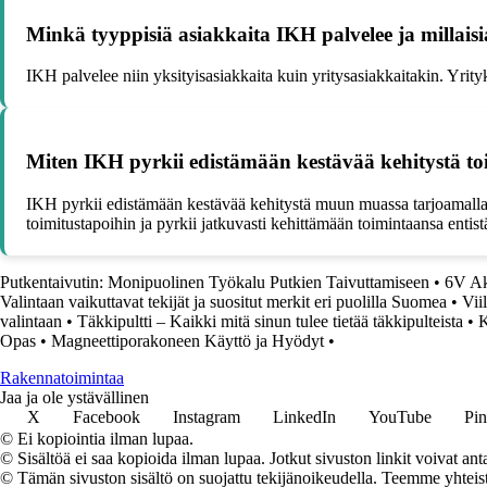
Minkä tyyppisiä asiakkaita IKH palvelee ja millaisi
IKH palvelee niin yksityisasiakkaita kuin yritysasiakkaitakin. Yrity
Miten IKH pyrkii edistämään kestävää kehitystä t
IKH pyrkii edistämään kestävää kehitystä muun muassa tarjoamalla laa
toimitustapoihin ja pyrkii jatkuvasti kehittämään toimintaansa enti
Putkentaivutin: Monipuolinen Työkalu Putkien Taivuttamiseen
•
6V Akk
Valintaan vaikuttavat tekijät ja suositut merkit eri puolilla Suomea
•
Vii
valintaan
•
Täkkipultti – Kaikki mitä sinun tulee tietää täkkipulteista
•
K
Opas
•
Magneettiporakoneen Käyttö ja Hyödyt
•
Rakennatoimintaa
Jaa ja ole ystävällinen
X
Facebook
Instagram
LinkedIn
YouTube
Pin
© Ei kopiointia ilman lupaa.
© Sisältöä ei saa kopioida ilman lupaa. Jotkut sivuston linkit voivat ant
© Tämän sivuston sisältö on suojattu tekijänoikeudella. Teemme yhtei