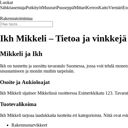
Luokat
Sähköasentaja
Putkityöt
Muurari
Puuseppä
Mittari
Kerros
Katto
Viemäri
En
Rakennatoimintaa
Ikh Mikkeli – Tietoa ja vinkkejä 
Mikkeli ja Ikh
Ikh on tunnettu ja suosittu tavaratalo Suomessa, jossa voit tehdä monen
sisustamiseen ja moniin muihin tarpeisiin.
Osoite ja Aukioloajat
Ikh Mikkeli sijaitsee Mikkelissä osoitteessa Esimerkkikatu 123. Tavarat
Tuotevalikoima
Ikh Mikkeli tarjoaa laadukkaita tuotteita eri kategorioista. Niitä ovat es
Rakennustarvikkeet