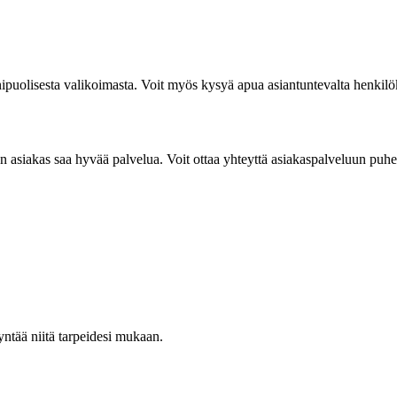
nipuolisesta valikoimasta. Voit myös kysyä apua asiantuntevalta henkilök
 asiakas saa hyvää palvelua. Voit ottaa yhteyttä asiakaspalveluun puheli
yntää niitä tarpeidesi mukaan.