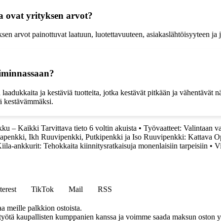
a ovat yrityksen arvot?
ksen arvot painottuvat laatuun, luotettavuuteen, asiakaslähtöisyyteen ja 
oiminnassaan?
dukkaita ja kestäviä tuotteita, jotka kestävät pitkään ja vähentävät nä
stä kestävämmäksi.
u – Kaikki Tarvittava tieto 6 voltin akuista
•
Työvaatteet: Valintaan va
lapenkki, Ikh Ruuvipenkki, Putkipenkki ja Iso Ruuvipenkki: Kattava O
iila-ankkurit: Tehokkaita kiinnitysratkaisuja monenlaisiin tarpeisiin
•
V
terest
TikTok
Mail
RSS
aa meille palkkion ostoista.
styötä kaupallisten kumppanien kanssa ja voimme saada maksun oston yh