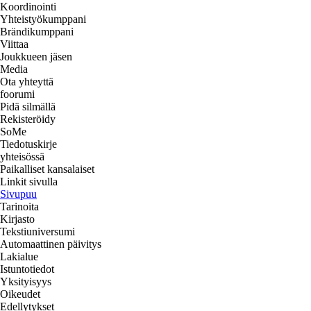
Koordinointi
Yhteistyökumppani
Brändikumppani
Viittaa
Joukkueen jäsen
Media
Ota yhteyttä
foorumi
Pidä silmällä
Rekisteröidy
SoMe
Tiedotuskirje
yhteisössä
Paikalliset kansalaiset
Linkit sivulla
Sivupuu
Tarinoita
Kirjasto
Tekstiuniversumi
Automaattinen päivitys
Lakialue
Istuntotiedot
Yksityisyys
Oikeudet
Edellytykset