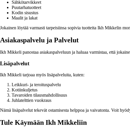
Sähkötarvikkeet
Puutarhatuotteet
Kodin sisustus
Maalit ja lakat
Jokainen löytää varmasti tarpeisiinsa sopivia tuotteita Ikh Mikkelin mo
Asiakaspalvelu ja Palvelut
Ikh Mikkeli panostaa asiakaspalveluun ja haluaa varmistaa, että jokainen
Lisäpalvelut
Ikh Mikkeli tarjoaa myös lisäpalveluita, kuten:
Leikkuri- ja teroituspalvelu
Kotiinkuljetus
Tavaroiden tilausmahdollisuus
Juhlatelttien vuokraus
Nämä lisäpalvelut tekevät ostamisesta helppoa ja vaivatonta. Voit hyöd
Tule Käymään Ikh Mikkeliin