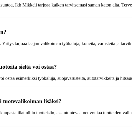
asuntoa, Ikh Mikkeli tarjoaa kaiken tarvitsemasi saman katon alta. Terv
on?
itys tarjoaa laajan valikoiman työkaluja, koneita, varusteita ja tarvikkei
tteita sieltä voi ostaa?
i ostaa esimerkiksi työkaluja, suojavarusteita, autotarvikkeita ja hitsau
si tuotevalikoiman lisäksi?
asta tilattuihin tuotteisiin, asiantuntevaa neuvontaa tuotteiden valinn