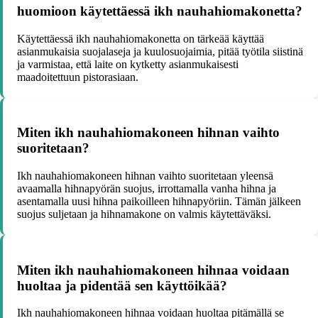
huomioon käytettäessä ikh nauhahiomakonetta?
Käytettäessä ikh nauhahiomakonetta on tärkeää käyttää
asianmukaisia suojalaseja ja kuulosuojaimia, pitää työtila siistinä
ja varmistaa, että laite on kytketty asianmukaisesti
maadoitettuun pistorasiaan.
Miten ikh nauhahiomakoneen hihnan vaihto
suoritetaan?
Ikh nauhahiomakoneen hihnan vaihto suoritetaan yleensä
avaamalla hihnapyörän suojus, irrottamalla vanha hihna ja
asentamalla uusi hihna paikoilleen hihnapyöriin. Tämän jälkeen
suojus suljetaan ja hihnamakone on valmis käytettäväksi.
Miten ikh nauhahiomakoneen hihnaa voidaan
huoltaa ja pidentää sen käyttöikää?
Ikh nauhahiomakoneen hihnaa voidaan huoltaa pitämällä se