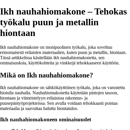
Ikh nauhahiomakone – Tehokas
työkalu puun ja metallin
hiontaan
Ikh nauhahiomakone on monipuolinen työkalu, joka soveltuu
erinomaisesti erilaisten materiaalien, kuten puun ja metallin, hiontaan.
Tässä artikkelissa käsitellään ikh nauhahiomakonetta, sen
ominaisuuksia, käyttökohteita ja vinkkejä tehokkaaseen käyttöön.
Mikä on Ikh nauhahiomakone?
Ikh nauhahiomakone on sähkökäyttöinen työkalu, joka on varustettu
hiotulla nauhalla. Nauhahiomakonetta käytetään pintojen tasoon,
hiontaan ja viimeistelyyn erilaisissa rakennus- ja
puusepäntyöprojekteissa. Sen avulla voidaan tehokkaasti poistaa
materiaalia ja saavuttaa haluttu hiontatulos.
Ikh nauhahiomakoneen ominaisuudet