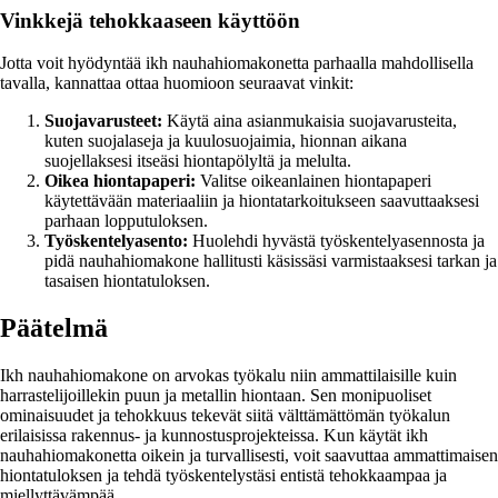
Vinkkejä tehokkaaseen käyttöön
Jotta voit hyödyntää ikh nauhahiomakonetta parhaalla mahdollisella
tavalla, kannattaa ottaa huomioon seuraavat vinkit:
Suojavarusteet:
Käytä aina asianmukaisia suojavarusteita,
kuten suojalaseja ja kuulosuojaimia, hionnan aikana
suojellaksesi itseäsi hiontapölyltä ja melulta.
Oikea hiontapaperi:
Valitse oikeanlainen hiontapaperi
käytettävään materiaaliin ja hiontatarkoitukseen saavuttaaksesi
parhaan lopputuloksen.
Työskentelyasento:
Huolehdi hyvästä työskentelyasennosta ja
pidä nauhahiomakone hallitusti käsissäsi varmistaaksesi tarkan ja
tasaisen hiontatuloksen.
Päätelmä
Ikh nauhahiomakone on arvokas työkalu niin ammattilaisille kuin
harrastelijoillekin puun ja metallin hiontaan. Sen monipuoliset
ominaisuudet ja tehokkuus tekevät siitä välttämättömän työkalun
erilaisissa rakennus- ja kunnostusprojekteissa. Kun käytät ikh
nauhahiomakonetta oikein ja turvallisesti, voit saavuttaa ammattimaisen
hiontatuloksen ja tehdä työskentelystäsi entistä tehokkaampaa ja
miellyttävämpää.