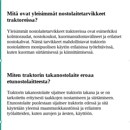
Mitä ovat yleisimmät nostolaitetarvikkeet
traktoreissa?
Yleisimmät nostolaitetarvikkeet traktoreissa ovat esimerkiksi
kolmioraudat, nostokoukut, kuormansidontavälineet ja erilaiset
nostokahvat. Nämä tarvikkeet mahdollistavat traktorin
nostolaitteen monipuolisen käytön erilaisissa työtehtävissä,
kuten kuorman siirtämisessä ja kiinnittämisessä.
Miten traktorin takanostolaite eroaa
etunostolaitteesta?
Traktorin takanostolaite sijaitsee traktorin takana ja se on
tarkoitettu erityisesti taakkojen nostamiseen ja siirtämiseen.
Etunostolaite puolestaan sijaitsee traktorin edessä ja sitä
käytetään yleensä maanmuokkaustöissä ja erilaisten
työlaitteiden, kuten aurojen ja äesten, käyttöön.