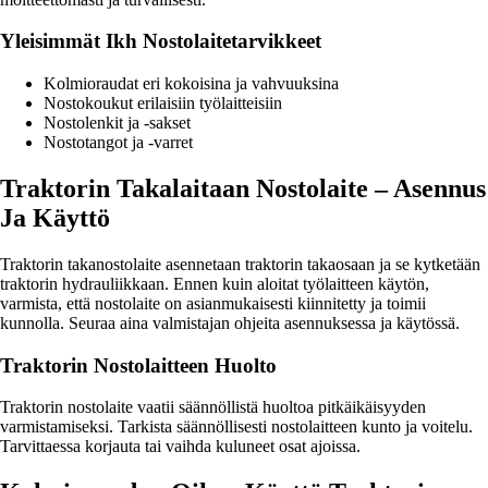
Yleisimmät Ikh Nostolaitetarvikkeet
Kolmioraudat eri kokoisina ja vahvuuksina
Nostokoukut erilaisiin työlaitteisiin
Nostolenkit ja -sakset
Nostotangot ja -varret
Traktorin Takalaitaan Nostolaite – Asennus
Ja Käyttö
Traktorin takanostolaite asennetaan traktorin takaosaan ja se kytketään
traktorin hydrauliikkaan. Ennen kuin aloitat työlaitteen käytön,
varmista, että nostolaite on asianmukaisesti kiinnitetty ja toimii
kunnolla. Seuraa aina valmistajan ohjeita asennuksessa ja käytössä.
Traktorin Nostolaitteen Huolto
Traktorin nostolaite vaatii säännöllistä huoltoa pitkäikäisyyden
varmistamiseksi. Tarkista säännöllisesti nostolaitteen kunto ja voitelu.
Tarvittaessa korjauta tai vaihda kuluneet osat ajoissa.