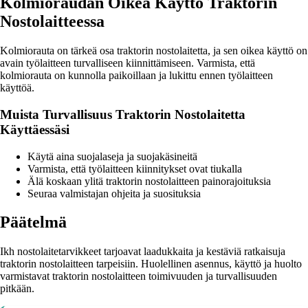
Kolmioraudan Oikea Käyttö Traktorin
Nostolaitteessa
Kolmiorauta on tärkeä osa traktorin nostolaitetta, ja sen oikea käyttö on
avain työlaitteen turvalliseen kiinnittämiseen. Varmista, että
kolmiorauta on kunnolla paikoillaan ja lukittu ennen työlaitteen
käyttöä.
Muista Turvallisuus Traktorin Nostolaitetta
Käyttäessäsi
Käytä aina suojalaseja ja suojakäsineitä
Varmista, että työlaitteen kiinnitykset ovat tiukalla
Älä koskaan ylitä traktorin nostolaitteen painorajoituksia
Seuraa valmistajan ohjeita ja suosituksia
Päätelmä
Ikh nostolaitetarvikkeet tarjoavat laadukkaita ja kestäviä ratkaisuja
traktorin nostolaitteen tarpeisiin. Huolellinen asennus, käyttö ja huolto
varmistavat traktorin nostolaitteen toimivuuden ja turvallisuuden
pitkään.