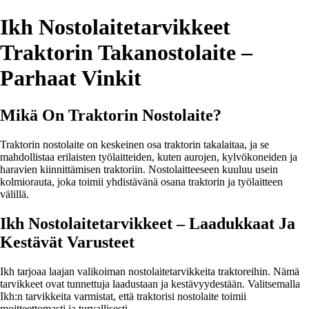
Ikh Nostolaitetarvikkeet
Traktorin Takanostolaite –
Parhaat Vinkit
Mikä On Traktorin Nostolaite?
Traktorin nostolaite on keskeinen osa traktorin takalaitaa, ja se
mahdollistaa erilaisten työlaitteiden, kuten aurojen, kylvökoneiden ja
haravien kiinnittämisen traktoriin. Nostolaitteeseen kuuluu usein
kolmiorauta, joka toimii yhdistävänä osana traktorin ja työlaitteen
välillä.
Ikh Nostolaitetarvikkeet – Laadukkaat Ja
Kestävät Varusteet
Ikh tarjoaa laajan valikoiman nostolaitetarvikkeita traktoreihin. Nämä
tarvikkeet ovat tunnettuja laadustaan ja kestävyydestään. Valitsemalla
Ikh:n tarvikkeita varmistat, että traktorisi nostolaite toimii
moitteettomasti ja turvallisesti.