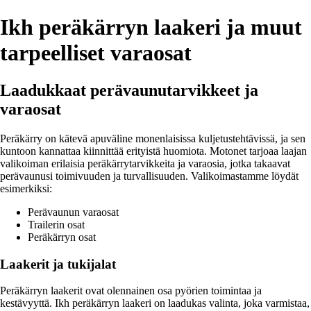
Ikh peräkärryn laakeri ja muut
tarpeelliset varaosat
Laadukkaat perävaunutarvikkeet ja
varaosat
Peräkärry on kätevä apuväline monenlaisissa kuljetustehtävissä, ja sen
kuntoon kannattaa kiinnittää erityistä huomiota. Motonet tarjoaa laajan
valikoiman erilaisia peräkärrytarvikkeita ja varaosia, jotka takaavat
perävaunusi toimivuuden ja turvallisuuden. Valikoimastamme löydät
esimerkiksi:
Perävaunun varaosat
Trailerin osat
Peräkärryn osat
Laakerit ja tukijalat
Peräkärryn laakerit ovat olennainen osa pyörien toimintaa ja
kestävyyttä. Ikh peräkärryn laakeri on laadukas valinta, joka varmistaa,