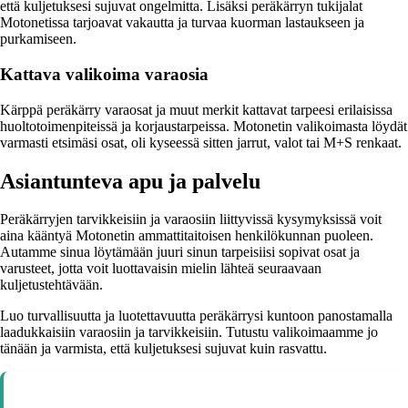
että kuljetuksesi sujuvat ongelmitta. Lisäksi peräkärryn tukijalat
Motonetissa tarjoavat vakautta ja turvaa kuorman lastaukseen ja
purkamiseen.
Kattava valikoima varaosia
Kärppä peräkärry varaosat ja muut merkit kattavat tarpeesi erilaisissa
huoltotoimenpiteissä ja korjaustarpeissa. Motonetin valikoimasta löydät
varmasti etsimäsi osat, oli kyseessä sitten jarrut, valot tai M+S renkaat.
Asiantunteva apu ja palvelu
Peräkärryjen tarvikkeisiin ja varaosiin liittyvissä kysymyksissä voit
aina kääntyä Motonetin ammattitaitoisen henkilökunnan puoleen.
Autamme sinua löytämään juuri sinun tarpeisiisi sopivat osat ja
varusteet, jotta voit luottavaisin mielin lähteä seuraavaan
kuljetustehtävään.
Luo turvallisuutta ja luotettavuutta peräkärrysi kuntoon panostamalla
laadukkaisiin varaosiin ja tarvikkeisiin. Tutustu valikoimaamme jo
tänään ja varmista, että kuljetuksesi sujuvat kuin rasvattu.