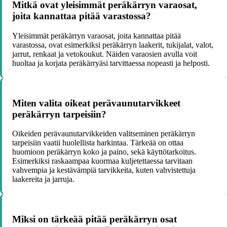
Mitkä ovat yleisimmät peräkärryn varaosat,
joita kannattaa pitää varastossa?
Yleisimmät peräkärryn varaosat, joita kannattaa pitää
varastossa, ovat esimerkiksi peräkärryn laakerit, tukijalat, valot,
jarrut, renkaat ja vetokoukut. Näiden varaosien avulla voit
huoltaa ja korjata peräkärryäsi tarvittaessa nopeasti ja helposti.
Miten valita oikeat perävaunutarvikkeet
peräkärryn tarpeisiin?
Oikeiden perävaunutarvikkeiden valitseminen peräkärryn
tarpeisiin vaatii huolellista harkintaa. Tärkeää on ottaa
huomioon peräkärryn koko ja paino, sekä käyttötarkoitus.
Esimerkiksi raskaampaa kuormaa kuljetettaessa tarvitaan
vahvempia ja kestävämpiä tarvikkeita, kuten vahvistettuja
laakereita ja jarruja.
Miksi on tärkeää pitää peräkärryn osat