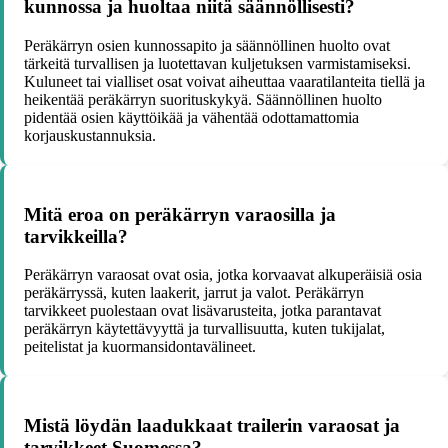
kunnossa ja huoltaa niitä säännöllisesti?
Peräkärryn osien kunnossapito ja säännöllinen huolto ovat
tärkeitä turvallisen ja luotettavan kuljetuksen varmistamiseksi.
Kuluneet tai vialliset osat voivat aiheuttaa vaaratilanteita tiellä ja
heikentää peräkärryn suorituskykyä. Säännöllinen huolto
pidentää osien käyttöikää ja vähentää odottamattomia
korjauskustannuksia.
Mitä eroa on peräkärryn varaosilla ja
tarvikkeilla?
Peräkärryn varaosat ovat osia, jotka korvaavat alkuperäisiä osia
peräkärryssä, kuten laakerit, jarrut ja valot. Peräkärryn
tarvikkeet puolestaan ovat lisävarusteita, jotka parantavat
peräkärryn käytettävyyttä ja turvallisuutta, kuten tukijalat,
peitelistat ja kuormansidontavälineet.
Mistä löydän laadukkaat trailerin varaosat ja
tarvikkeet Suomessa?