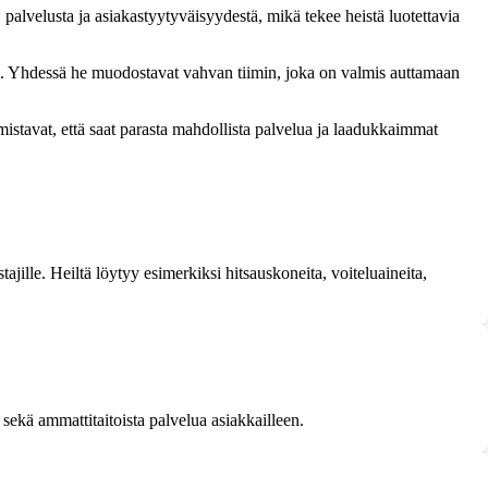
palvelusta ja asiakastyytyväisyydestä, mikä tekee heistä luotettavia
sa. Yhdessä he muodostavat vahvan tiimin, joka on valmis auttamaan
stavat, että saat parasta mahdollista palvelua ja laadukkaimmat
tajille. Heiltä löytyy esimerkiksi hitsauskoneita, voiteluaineita,
sekä ammattitaitoista palvelua asiakkailleen.