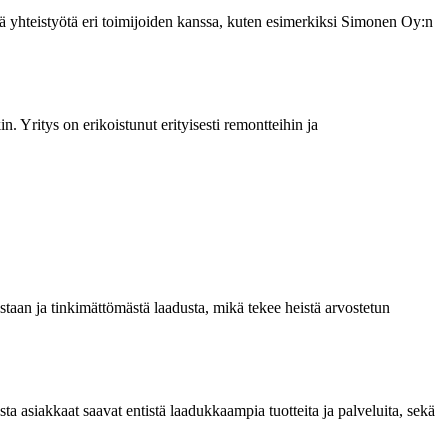
vistä yhteistyötä eri toimijoiden kanssa, kuten esimerkiksi Simonen Oy:n
. Yritys on erikoistunut erityisesti remontteihin ja
taan ja tinkimättömästä laadusta, mikä tekee heistä arvostetun
 asiakkaat saavat entistä laadukkaampia tuotteita ja palveluita, sekä