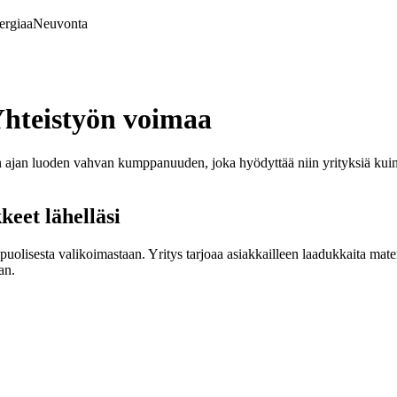
ergiaa
Neuvonta
Yhteistyön voimaa
n ajan luoden vahvan kumppanuuden, joka hyödyttää niin yrityksiä kui
eet lähelläsi
uolisesta valikoimastaan. Yritys tarjoaa asiakkailleen laadukkaita mat
an.