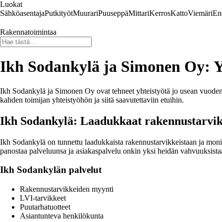
Luokat
Sähköasentaja
Putkityöt
Muurari
Puuseppä
Mittari
Kerros
Katto
Viemäri
En
Rakennatoimintaa
Ikh Sodankylä ja Simonen Oy: 
Ikh Sodankylä ja Simonen Oy ovat tehneet yhteistyötä jo usean vuode
kahden toimijan yhteistyöhön ja siitä saavutettaviin etuihin.
Ikh Sodankylä: Laadukkaat rakennustarvikk
Ikh Sodankylä on tunnettu laadukkaista rakennustarvikkeistaan ja monip
panostaa palveluunsa ja asiakaspalvelu onkin yksi heidän vahvuuksista
Ikh Sodankylän palvelut
Rakennustarvikkeiden myynti
LVI-tarvikkeet
Puutarhatuotteet
Asiantunteva henkilökunta