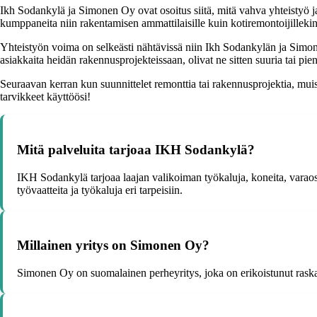
Ikh Sodankylä ja Simonen Oy ovat osoitus siitä, mitä vahva yhteistyö ja
kumppaneita niin rakentamisen ammattilaisille kuin kotiremontoijillekin
Yhteistyön voima on selkeästi nähtävissä niin Ikh Sodankylän ja Simon
asiakkaita heidän rakennusprojekteissaan, olivat ne sitten suuria tai pien
Seuraavan kerran kun suunnittelet remonttia tai rakennusprojektia, mu
tarvikkeet käyttöösi!
Mitä palveluita tarjoaa IKH Sodankylä?
IKH Sodankylä tarjoaa laajan valikoiman työkaluja, koneita, varaosia j
työvaatteita ja työkaluja eri tarpeisiin.
Millainen yritys on Simonen Oy?
Simonen Oy on suomalainen perheyritys, joka on erikoistunut raskaan 