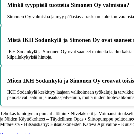
Minkä tyyppisiä tuotteita Simonen Oy valmistaa?
Simonen Oy valmistaa ja myy pääasiassa raskaan kaluston varaosia ja 
Mistä IKH Sodankylä ja Simonen Oy ovat saaneet 
IKH Sodankylä ja Simonen Oy ovat saaneet mainetta laadukkaista tuo
kilpailukykyisiä hintoja.
Miten IKH Sodankylä ja Simonen Oy eroavat toisi
IKH Sodankylä keskittyy laajaan valikoimaan työkaluja ja tarvikkeita
panostavat laatuun ja asiakaspalveluun, mutta niiden tuotevalikoima
Tehokas kantojyrsin puutarhatöihin
•
Nivelakselit ja Voimansiirtoakselit
ja Niiden Käyttökohteet – Täydellinen Opas
•
Siirtopumppu polttoainee
Mittareista
•
Hitsauskärry: Hitsauskoneiden Kätevä Apuväline
•
Kuusio