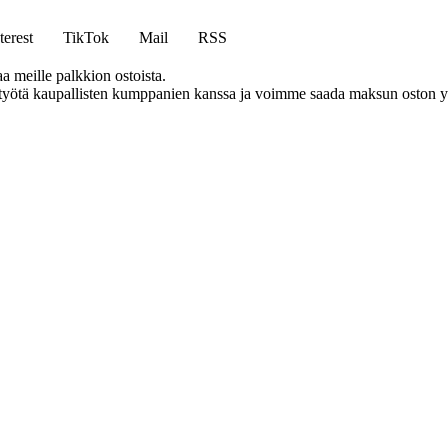
terest
TikTok
Mail
RSS
aa meille palkkion ostoista.
styötä kaupallisten kumppanien kanssa ja voimme saada maksun oston yh