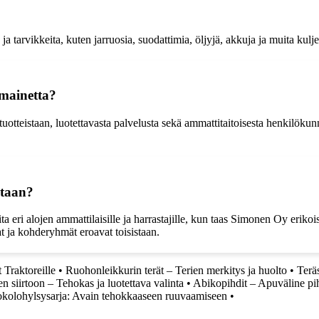
tarvikkeita, kuten jarruosia, suodattimia, öljyjä, akkuja ja muita kulje
mainetta?
tteistaan, luotettavasta palvelusta sekä ammattitaitoisesta henkilökun
staan?
 eri alojen ammattilaisille ja harrastajille, kun taas Simonen Oy erikoi
t ja kohderyhmät eroavat toisistaan.
 Traktoreille
•
Ruohonleikkurin terät – Terien merkitys ja huolto
•
Terä
n siirtoon – Tehokas ja luotettava valinta
•
Abikopihdit – Apuväline pi
kolohylsysarja: Avain tehokkaaseen ruuvaamiseen
•