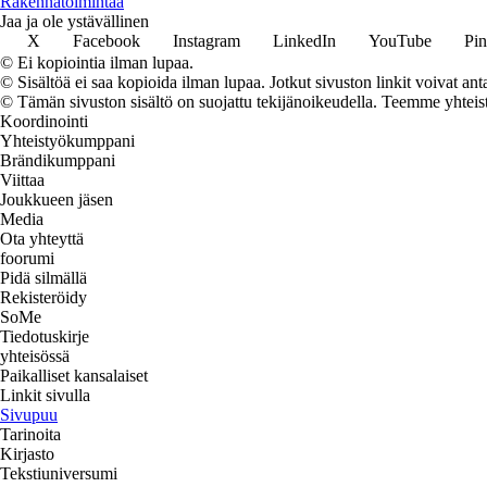
Rakennatoimintaa
Jaa ja ole ystävällinen
X
Facebook
Instagram
LinkedIn
YouTube
Pin
© Ei kopiointia ilman lupaa.
© Sisältöä ei saa kopioida ilman lupaa. Jotkut sivuston linkit voivat ant
© Tämän sivuston sisältö on suojattu tekijänoikeudella. Teemme yhtei
Koordinointi
Yhteistyökumppani
Brändikumppani
Viittaa
Joukkueen jäsen
Media
Ota yhteyttä
foorumi
Pidä silmällä
Rekisteröidy
SoMe
Tiedotuskirje
yhteisössä
Paikalliset kansalaiset
Linkit sivulla
Sivupuu
Tarinoita
Kirjasto
Tekstiuniversumi