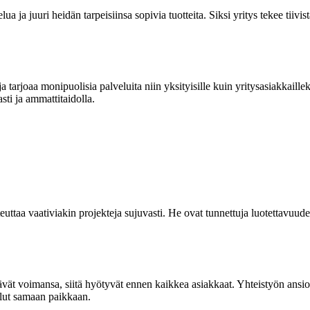
ua ja juuri heidän tarpeisiinsa sopivia tuotteita. Siksi yritys tekee tii
joaa monipuolisia palveluita niin yksityisille kuin yritysasiakkaillekin
sti ja ammattitaidolla.
taa vaativiakin projekteja sujuvasti. He ovat tunnettuja luotettavuudes
 voimansa, siitä hyötyvät ennen kaikkea asiakkaat. Yhteistyön ansiosta
elut samaan paikkaan.