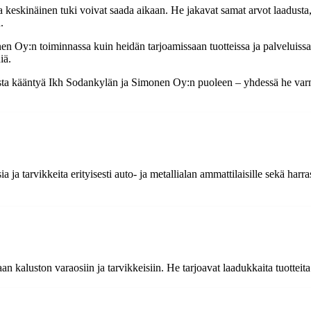
 keskinäinen tuki voivat saada aikaan. He jakavat samat arvot laadusta, 
.
en Oy:n toiminnassa kuin heidän tarjoamissaan tuotteissa ja palveluis
iä.
ista kääntyä Ikh Sodankylän ja Simonen Oy:n puoleen – yhdessä he varmi
a tarvikkeita erityisesti auto- ja metallialan ammattilaisille sekä harras
kaluston varaosiin ja tarvikkeisiin. He tarjoavat laadukkaita tuotteita 