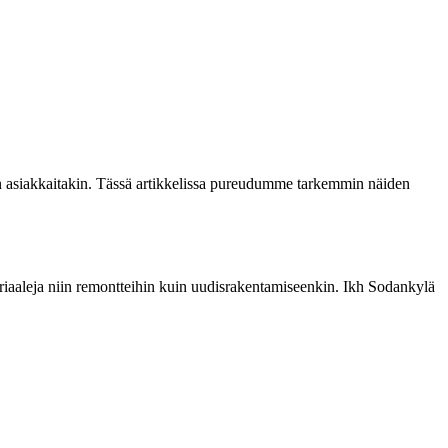
n asiakkaitakin. Tässä artikkelissa pureudumme tarkemmin näiden
eriaaleja niin remontteihin kuin uudisrakentamiseenkin. Ikh Sodankylä