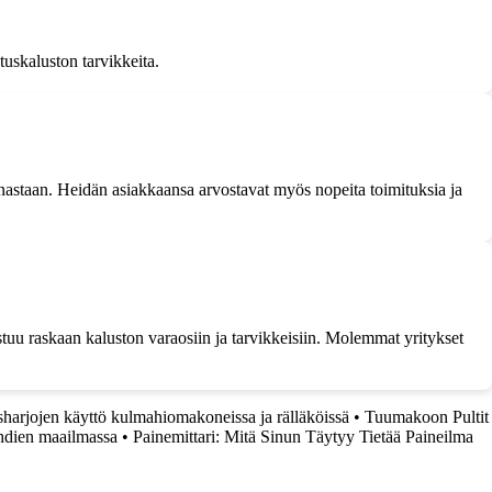
tuskaluston tarvikkeita.
nastaan. Heidän asiakkaansa arvostavat myös nopeita toimituksia ja
stuu raskaan kaluston varaosiin ja tarvikkeisiin. Molemmat yritykset
sharjojen käyttö kulmahiomakoneissa ja rälläköissä
•
Tuumakoon Pultit
hdien maailmassa
•
Painemittari: Mitä Sinun Täytyy Tietää Paineilma