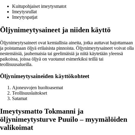
Kuitupohjaiset imeytysmatot
Imeytysrullat
Imeytyspatjat
Öljynimeytysaineet ja niiden käyttö
Öljynimeytysaineet ovat kemiallisia aineita, jotka auttavat hajottamaan
ja poistamaan öljyä erilaisista pinnoista. Öljynimeytysaineet voivat olla
nestemäisiä, jauhemaisia tai geelimäisiä ja niitä käytetään yleensä
paikoissa, joissa öljyä on vuotanut esimerkiksi teillä tai
teollisuusalueilla.
Öljynimeytysaineiden käyttökohteet
Ajoneuvojen huoltoasemat
Teollisuuslaitokset
Satamat
Imeytysmatto Tokmanni ja
öljynimeytysturve Puuilo – myymälöiden
valikoimat