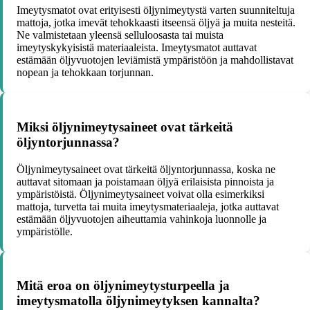
Imeytysmatot ovat erityisesti öljynimeytystä varten suunniteltuja
mattoja, jotka imevät tehokkaasti itseensä öljyä ja muita nesteitä.
Ne valmistetaan yleensä selluloosasta tai muista
imeytyskykyisistä materiaaleista. Imeytysmatot auttavat
estämään öljyvuotojen leviämistä ympäristöön ja mahdollistavat
nopean ja tehokkaan torjunnan.
Miksi öljynimeytysaineet ovat tärkeitä
öljyntorjunnassa?
Öljynimeytysaineet ovat tärkeitä öljyntorjunnassa, koska ne
auttavat sitomaan ja poistamaan öljyä erilaisista pinnoista ja
ympäristöistä. Öljynimeytysaineet voivat olla esimerkiksi
mattoja, turvetta tai muita imeytysmateriaaleja, jotka auttavat
estämään öljyvuotojen aiheuttamia vahinkoja luonnolle ja
ympäristölle.
Mitä eroa on öljynimeytysturpeella ja
imeytysmatolla öljynimeytyksen kannalta?