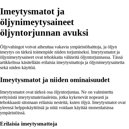
Imeytysmatot ja
öljynimeytysaineet
öljyntorjunnan avuksi
Öljyvahingot voivat aiheuttaa vakavia ympäristöhaittoja, ja öljyn
imeytys on tärkeä toimenpide niiden torjumiseksi. Imeytysmatot ja
öljynimeytysaineet ovat tehokkaita välineitä öljyntorjunnassa. Tässä
artikkelissa käsitellään erilaisia imeytysmattoja ja öljynimeytysaineita
sekä niiden käyttöä.
Imeytysmatot ja niiden ominaisuudet
Imeytysmatot ovat tärkeä osa öljyntorjuntaa. Ne on valmistettu
erityisistä imeytysmateriaaleista, jotka kykenevät nopeasti ja
tehokkaasti sitomaan erilaisia nesteitä, kuten öljyä. Imeytysmatot ovat
yleensä helppokäyttöisiä ja niitä voidaan käyttää monenlaisissa
ympäristöissä.
Erilaisia imeytysmattoja