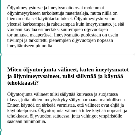
Öljynimeytysturve ja imeytysmatto ovat molemmat
öljynimeytykseen tarkoitettuja materiaaleja, mutta niillä on
hieman erilaiset käyttötarkoitukset. Öljynimeytysturve on
yleensä karkeampaa ja rakeisempaa kuin imeytysmatto, ja sitä
voidaan käyttää esimerkiksi suurempien öljyvuotojen
torjunnassa maaperässä. Imeytysmatto puolestaan on usein
tiiviimpi ja tarkoitettu pienempien öljyvuotojen nopeaan
imeyttämiseen pinnoilta.
Miten öljyntorjunta välineet, kuten imeytysmatot
ja öljynimeytysaineet, tulisi säilyttää ja käyttää
tehokkaasti?
Öljyntorjunta välineet tulisi säilyttää kuivassa ja suojatussa
tilassa, jotta niiden imeytyskyky säilyy parhaana mahdollisena.
Ennen käyttöä on tärkeää varmistaa, että välineet ovat ehjiä ja
käyttökelpoisia. Öljyntorjunta välineitä tulee käyttää nopeasti ja
tehokkaasti öljyvuodon sattuessa, jotta vahingot ympäristölle
saadaan minimoitua.