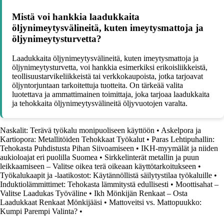
Mistä voi hankkia laadukkaita
öljynimeytysvälineitä, kuten imeytysmattoja ja
öljynimeytysturvetta?
Laadukkaita öljynimeytysvälineitä, kuten imeytysmattoja ja
öljynimeytysturvetta, voi hankkia esimerkiksi erikoisliikkeistä,
teollisuustarvikeliikkeistä tai verkkokaupoista, jotka tarjoavat
öljyntorjuntaan tarkoitettuja tuotteita. On tärkeää valita
luotettava ja ammattimainen toimittaja, joka tarjoaa laadukkaita
ja tehokkaita öljynimeytysvälineitä öljyvuotojen varalta.
Naskalit: Terävä työkalu monipuoliseen käyttöön
•
Askelpora ja
Kartiopora: Metallitöiden Tehokkaat Työkalut
•
Paras Lehtipuhallin:
Tehokasta Puhdistusta Pihan Siivoamiseen
•
IKH-myymälät ja niiden
aukioloajat eri puolilla Suomea
•
Sirkkelinterät metallin ja puun
leikkaamiseen – Valitse oikea terä oikeaan käyttötarkoitukseen
•
Työkalukaapit ja -laatikostot: Käytännöllistä säilytystilaa työkaluille
•
Induktiolämmittimet: Tehokasta lämmitystä edullisesti
•
Moottisahat –
Valitse Laadukas Työväline
•
Ikh Mönkijän Renkaat – Osta
Laadukkaat Renkaat Mönkijääsi
•
Mattoveitsi vs. Mattopuukko:
Kumpi Parempi Valinta?
•