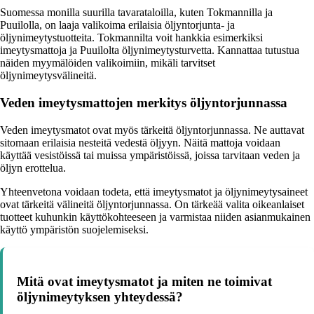
Suomessa monilla suurilla tavarataloilla, kuten Tokmannilla ja
Puuilolla, on laaja valikoima erilaisia öljyntorjunta- ja
öljynimeytystuotteita. Tokmannilta voit hankkia esimerkiksi
imeytysmattoja ja Puuilolta öljynimeytysturvetta. Kannattaa tutustua
näiden myymälöiden valikoimiin, mikäli tarvitset
öljynimeytysvälineitä.
Veden imeytysmattojen merkitys öljyntorjunnassa
Veden imeytysmatot ovat myös tärkeitä öljyntorjunnassa. Ne auttavat
sitomaan erilaisia nesteitä vedestä öljyyn. Näitä mattoja voidaan
käyttää vesistöissä tai muissa ympäristöissä, joissa tarvitaan veden ja
öljyn erottelua.
Yhteenvetona voidaan todeta, että imeytysmatot ja öljynimeytysaineet
ovat tärkeitä välineitä öljyntorjunnassa. On tärkeää valita oikeanlaiset
tuotteet kuhunkin käyttökohteeseen ja varmistaa niiden asianmukainen
käyttö ympäristön suojelemiseksi.
Mitä ovat imeytysmatot ja miten ne toimivat
öljynimeytyksen yhteydessä?