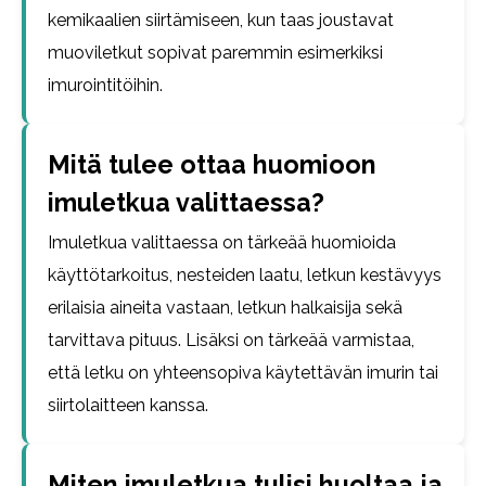
kemikaalien siirtämiseen, kun taas joustavat
muoviletkut sopivat paremmin esimerkiksi
imurointitöihin.
Mitä tulee ottaa huomioon
imuletkua valittaessa?
Imuletkua valittaessa on tärkeää huomioida
käyttötarkoitus, nesteiden laatu, letkun kestävyys
erilaisia aineita vastaan, letkun halkaisija sekä
tarvittava pituus. Lisäksi on tärkeää varmistaa,
että letku on yhteensopiva käytettävän imurin tai
siirtolaitteen kanssa.
Miten imuletkua tulisi huoltaa ja