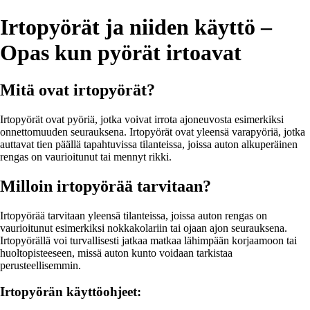
Irtopyörät ja niiden käyttö –
Opas kun pyörät irtoavat
Mitä ovat irtopyörät?
Irtopyörät ovat pyöriä, jotka voivat irrota ajoneuvosta esimerkiksi
onnettomuuden seurauksena. Irtopyörät ovat yleensä varapyöriä, jotka
auttavat tien päällä tapahtuvissa tilanteissa, joissa auton alkuperäinen
rengas on vaurioitunut tai mennyt rikki.
Milloin irtopyörää tarvitaan?
Irtopyörää tarvitaan yleensä tilanteissa, joissa auton rengas on
vaurioitunut esimerkiksi nokkakolariin tai ojaan ajon seurauksena.
Irtopyörällä voi turvallisesti jatkaa matkaa lähimpään korjaamoon tai
huoltopisteeseen, missä auton kunto voidaan tarkistaa
perusteellisemmin.
Irtopyörän käyttöohjeet: