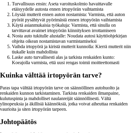
Turvallisuus ensin: Aseta varoituskolmio havaittavalle
etäisyydelle autosta ennen irtopyörän vaihtamista
Löysää mutterit ennen auton nostamista: Varmista, että auton
pyörät pysähtyvät pyörimästä ennen irtopyörän vaihtamista
Käytä asianmukaisia työkaluja: Varmista, että sinulla on
tarvittavat avaimet irtopyörän kiinnityksen irrottamiseen
Nosta auto tukitulle alustalle: Noudata autosi käyttöohjekirjan
ohjeita oikean nostamistavan varmistamiseksi
Vaihda irtopyörä ja kiristä mutterit kunnolla: Kierrä mutterit niin
tiukalle kuin mahdollista
Laske auto turvallisesti alas ja tarkista renkaiden kunto:
Koeajolla varmista, että uusi rengas toimii moitteettomasti
Kuinka välttää irtopyörän tarve?
Paras tapa välttää irtopyörän tarve on säännöllinen autohuolto ja
renkaiden kunnon tarkistaminen. Tarkista renkaiden ilmanpaine,
kulutuspinta ja mahdolliset naulanreijät säännöllisesti. Vältä
ylinopeuksia ja äkillisiä käännöksiä, jotka voivat aiheuttaa renkaiden
vaurioita ja siten irtopyörän tarpeen.
Johtopäätös