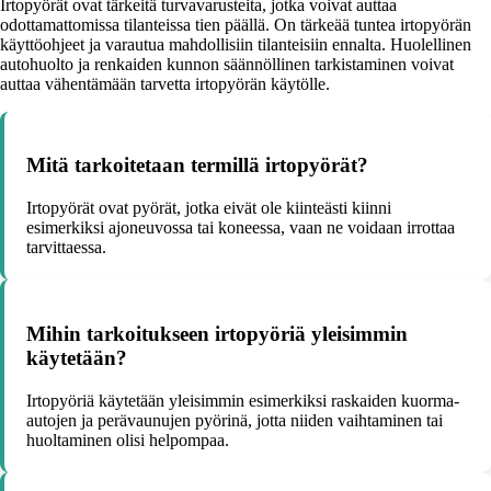
Irtopyörät ovat tärkeitä turvavarusteita, jotka voivat auttaa
odottamattomissa tilanteissa tien päällä. On tärkeää tuntea irtopyörän
käyttöohjeet ja varautua mahdollisiin tilanteisiin ennalta. Huolellinen
autohuolto ja renkaiden kunnon säännöllinen tarkistaminen voivat
auttaa vähentämään tarvetta irtopyörän käytölle.
Mitä tarkoitetaan termillä irtopyörät?
Irtopyörät ovat pyörät, jotka eivät ole kiinteästi kiinni
esimerkiksi ajoneuvossa tai koneessa, vaan ne voidaan irrottaa
tarvittaessa.
Mihin tarkoitukseen irtopyöriä yleisimmin
käytetään?
Irtopyöriä käytetään yleisimmin esimerkiksi raskaiden kuorma-
autojen ja perävaunujen pyörinä, jotta niiden vaihtaminen tai
huoltaminen olisi helpompaa.