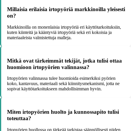
Millaisia erilaisia irtopyöriä markkinoilla yleisesti
on?
Markkinoilla on monenlaisia irtopyöriä eri käyttötarkoituksiin,
kuten kiinteitä ja kääntyviä irtopyöriä sekä eri kokoisia ja
materiaaleista valmistettuja malleja.
Mitkä ovat tärkeimmät tekijät, jotka tulisi ottaa
huomioon irtopyörien valinnassa?
Irtopyörien valinnassa tulee huomioida esimerkiksi pyörien
koko, kantavuus, materiaali sekä kiinnitysmekanismi, jotta ne
sopivat käyttötarkoitukseen mahdollisimman hyvin.
Miten irtopyörien huolto ja kunnossapito tulisi
toteuttaa?
Irtopyörien huollossa on tärkeää tarkistaa säännöllisesti niiden