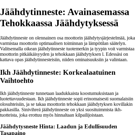
Jäähdytinneste: Avainasemassa
Tehokkaassa Jäähdytyksessä
Jäähdytinneste on olennainen osa moottorin jäähdytysjärjestelmää, joka
varmistaa moottorin optimaalisen toiminnan ja lämpötilan säätelyn.
Valitsemalla oikean jäähdytinneste tuotemerkin ja tyypin voit varmistaa
moottorin pitkäikäisyyden ja tehokkaan jäähdytyksen l. Edessäsi on
kattava opas jäähdytinnesteisiin, niiden ominaisuuksiin ja valintaan.
Ikh Jäähdytinneste: Korkealaatuinen
Vaihtoehto
Ikh jäähdytinneste tunnetaan laadukkaista koostumuksistaan ja
luotettavuudestaan. Ikh jäähdytinneste sopii erinomaisesti suomalaisiin
olosuhteisiin, ja se takaa moottorin tehokkaan jäähdytyksen kovillakin
pakkasilla. Sinivihreä jäähdytinneste on yksi suosituimmista ikh-
tuotteista, joka erottuu myös hinnaltaan kilpailijoistaan.
Jäähdytysneste Hinta: Laadun ja Edullisuuden
Tasapaino