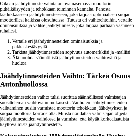
Oikean jäähdytinneste valinta on avainasemassa moottorin
pitkäikäisyyden ja tehokkaan toiminnan kannalta. Panosta
laadukkaaseen jäähdytinnesteeseen, joka tarjoaa optimaalisen suojan
moottorillesi kaikissa olosuhteissa. Tutustu eri vaihtoehtoihin, vertaile
ominaisuuksia ja valitse jäähdytinneste, joka tarjoaa parhaan vastineen
rahallesi.
Vertaile eri jäähdytinnesteiden ominaisuuksia ja
pakkaskestävyyttä
Tarkista jäähdytinnesteiden sopivuus automerkkiisi ja -malliisi
Älä unohda säännöllistä jäähdytinnesteiden vaihtoväliä ja
huoltoa
Jäähdytinnesteiden Vaihto: Tärkeä Osuus
Autonhuollossa
Jäähdytinnesteiden vaihto tulisi suorittaa säännöllisesti valmistajan
suositteleman vaihtovälin mukaisesti. Vanhojen jäähdytinnesteiden
vaihtaminen uusiin varmistaa moottorin tehokkaan jäähdytyksen ja
suojaa moottoria korroosiolta. Muista noudattaa valmistajan ohjeita
jäähdytinnesteiden vaihdossa ja varmista, että käytät korkealaatuista
käyttövalmista jäähdytinnestettä.