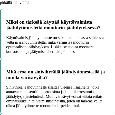
pitkällä aikavälillä.
Miksi on tärkeää käyttää käyttövalmista
jäähdytinnestettä moottorin jäähdytyksessä?
Käyttövalmis jäähdytinneste on sekoitettu oikeassa suhteessa
vettä ja jäähdytinnestettä, mikä varmistaa moottorin
optimaalisen jäähdytyksen. Lisäksi se suojaa moottoria
korroosiolta ja jäätymiseltä eri lämpötiloissa.
Mitä eroa on sinivihreällä jäähdytinnesteellä ja
muilla värisävyillä?
Sinivihreä jäähdytinneste sisältää yleensä lisäaineita, jotka
auttavat ehkäisemään korroosiota ja kalkkikerrostumia
jäähdytysjärjestelmässä. Muut värisävyt voivat viitata erilaisiin
ominaisuuksiin tai valmistusaineisiin, joten on tärkeää valita
oikea jäähdytinneste moottorin tarpeiden mukaan.