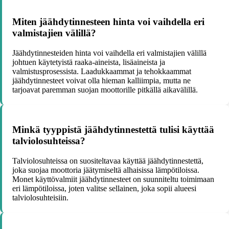
Miten jäähdytinnesteen hinta voi vaihdella eri
valmistajien välillä?
Jäähdytinnesteiden hinta voi vaihdella eri valmistajien välillä
johtuen käytetyistä raaka-aineista, lisäaineista ja
valmistusprosessista. Laadukkaammat ja tehokkaammat
jäähdytinnesteet voivat olla hieman kalliimpia, mutta ne
tarjoavat paremman suojan moottorille pitkällä aikavälillä.
Minkä tyyppistä jäähdytinnestettä tulisi käyttää
talviolosuhteissa?
Talviolosuhteissa on suositeltavaa käyttää jäähdytinnestettä,
joka suojaa moottoria jäätymiseltä alhaisissa lämpötiloissa.
Monet käyttövalmiit jäähdytinnesteet on suunniteltu toimimaan
eri lämpötiloissa, joten valitse sellainen, joka sopii alueesi
talviolosuhteisiin.