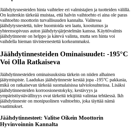
Jäähdytysnesteiden hinta vaihtelee eri valmistajien ja tuotteiden välillä.
On kuitenkin tärkeää muistaa, että halvin vaihtoehto ei aina ole paras
vaihtoehto moottorin turvallisuuden kannalta. Valitessa
jäähdytysnestettä, tulee huomioida sen laatu, koostumus ja
yhteensopivuus auton jäähdytysjärjestelmän kanssa. Käyttövalmis
jäähdytinneste on helppo ja kätevä valinta, mutta sen hinta voi
vaihdella hieman tiivisteenestettä korkeammaksi.
Jäähdytinnesteiden Ominaisuudet: -195°C
Voi Olla Ratkaiseva
Jäähdytinnesteiden ominaisuuksista tärkein on niiden alhainen
jäätymispiste. Laadukas jäähdytinneste kestää jopa -195°C pakkasia,
mikä on ratkaisevan tärkeää suomalaisissa talviolosuhteissa. Lisäksi
jäähdytinnesteiden korroosionestokyky, kestävyys ja
ympäristöystävällisyys ovat tärkeitä tekijöitä valintaa tehtäessä. Ikh
jäähdytinneste on monipuolinen vaihtoehto, joka täyttää nämä
vaatimukset.
Jäähdytinnesteet: Valitse Oikein Moottorin
Hyvinvoinnin Kannalta