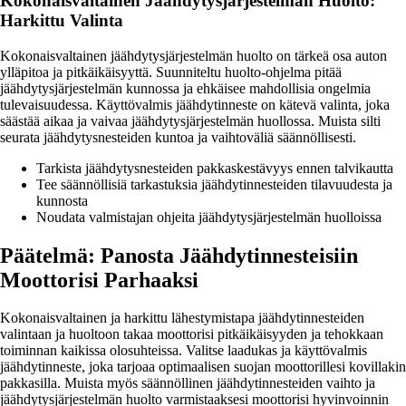
Kokonaisvaltainen Jäähdytysjärjestelmän Huolto:
Harkittu Valinta
Kokonaisvaltainen jäähdytysjärjestelmän huolto on tärkeä osa auton
ylläpitoa ja pitkäikäisyyttä. Suunniteltu huolto-ohjelma pitää
jäähdytysjärjestelmän kunnossa ja ehkäisee mahdollisia ongelmia
tulevaisuudessa. Käyttövalmis jäähdytinneste on kätevä valinta, joka
säästää aikaa ja vaivaa jäähdytysjärjestelmän huollossa. Muista silti
seurata jäähdytysnesteiden kuntoa ja vaihtoväliä säännöllisesti.
Tarkista jäähdytysnesteiden pakkaskestävyys ennen talvikautta
Tee säännöllisiä tarkastuksia jäähdytinnesteiden tilavuudesta ja
kunnosta
Noudata valmistajan ohjeita jäähdytysjärjestelmän huolloissa
Päätelmä: Panosta Jäähdytinnesteisiin
Moottorisi Parhaaksi
Kokonaisvaltainen ja harkittu lähestymistapa jäähdytinnesteiden
valintaan ja huoltoon takaa moottorisi pitkäikäisyyden ja tehokkaan
toiminnan kaikissa olosuhteissa. Valitse laadukas ja käyttövalmis
jäähdytinneste, joka tarjoaa optimaalisen suojan moottorillesi kovillakin
pakkasilla. Muista myös säännöllinen jäähdytinnesteiden vaihto ja
jäähdytysjärjestelmän huolto varmistaaksesi moottorisi hyvinvoinnin