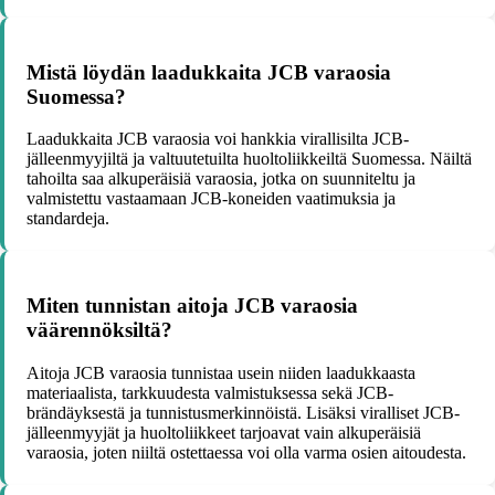
Mistä löydän laadukkaita JCB varaosia
Suomessa?
Laadukkaita JCB varaosia voi hankkia virallisilta JCB-
jälleenmyyjiltä ja valtuutetuilta huoltoliikkeiltä Suomessa. Näiltä
tahoilta saa alkuperäisiä varaosia, jotka on suunniteltu ja
valmistettu vastaamaan JCB-koneiden vaatimuksia ja
standardeja.
Miten tunnistan aitoja JCB varaosia
väärennöksiltä?
Aitoja JCB varaosia tunnistaa usein niiden laadukkaasta
materiaalista, tarkkuudesta valmistuksessa sekä JCB-
brändäyksestä ja tunnistusmerkinnöistä. Lisäksi viralliset JCB-
jälleenmyyjät ja huoltoliikkeet tarjoavat vain alkuperäisiä
varaosia, joten niiltä ostettaessa voi olla varma osien aitoudesta.