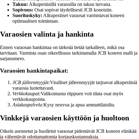
Takuu:
Alkuperäisillä varaosilla on takuu turvana.
Sopivuus:
Osat sopivat täydellisesti JCB koneisiin.
Suorituskyky:
Alkuperäiset varaosat varmistavat koneen
optimaalisen toiminnan.
Varaosien valinta ja hankinta
Ennen varaosan hankintaa on tärkeää tietää tarkalleen, mikä osa
tarvitaan. Varmista osan oikeellisuus tarkistamalla JCB koneen malli ja
sarjanumero.
Varaosien hankintapaikat:
JCB jälleenmyyjät:
Viralliset jälleenmyyjät tarjoavat alkuperäisiä
varaosia luotettavasti.
Verkkokaupat:
Valikoimasta riippuen voit tilata osat myös
verkkokaupoista.
Asiakaspalvelu:
Kysy neuvoa ja apua ammattilaisilta.
Vinkkejä varaosien käyttöön ja huoltoon
Oikein asennetut ja huolletut varaosat pidentävät JCB koneen elinikää
ja vähentävät odottamattomia korjauskustannuksia.