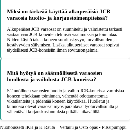
Miksi on tärkeää käyttää alkuperäisiä JCB
varaosia huolto- ja korjaustoimenpiteissä?
Alkuperäiset JCB varaosat on suunniteltu ja valmistettu tarkasti
vastaamaan JCB-koneiden teknisiä vaatimuksia ja toimintaa.
Niiden käyttö takaa koneen suorituskyvyn, turvallisuuden ja
kestävyyden säilymisen. Lisäksi alkuperäiset varaosat sopivat
täydellisesti JCB-koneisiin ilman sovitusongelmia.
Mitä hyötyä on säännöllisestä varaosien
huollosta ja vaihdosta JCB-koneissa?
Säännöllinen varaosien huolto ja vaihto JCB-koneissa varmistaa
koneen tehokkaan toiminnan, vähentää odottamattomia
vikatilanteita ja pidentää koneen käyttöikää. Huolletut ja
kunnossa olevat varaosat myös parantavat työturvallisuutta ja
vähentävät korjauskustannuksia pitkällä aikavälillä.
Nuohoussetti IKH ja K-Rauta – Vertailu ja Osto-opas
•
Pilssipumppu