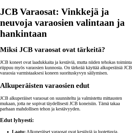
JCB Varaosat: Vinkkejä ja
neuvoja varaosien valintaan ja
hankintaan
Miksi JCB varaosat ovat tärkeitä?
JCB koneet ovat laadukkaita ja kestäviä, mutta niiden tehokas toiminta
riippuu myös varaosien kunnosta. On tärkeää käyttää alkuperäisiä JCB
varaosia varmistaaksesi koneen suorituskyvyn säilymisen.
Alkuperäisten varaosien edut
JCB alkuperäiset varaosat on suunniteltu ja valmistettu mittausten
mukaan, jotta ne sopivat täydellisesti JCB koneisiin. Tämä takaa
parhaan mahdollisen tehon ja kestävyyden.
Edut lyhyesti:
Laatu:
Alkuperäiset varaosat ovat kestäviä ja luotettavia.