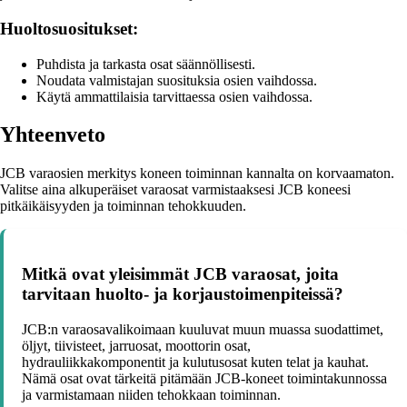
Huoltosuositukset:
Puhdista ja tarkasta osat säännöllisesti.
Noudata valmistajan suosituksia osien vaihdossa.
Käytä ammattilaisia tarvittaessa osien vaihdossa.
Yhteenveto
JCB varaosien merkitys koneen toiminnan kannalta on korvaamaton.
Valitse aina alkuperäiset varaosat varmistaaksesi JCB koneesi
pitkäikäisyyden ja toiminnan tehokkuuden.
Mitkä ovat yleisimmät JCB varaosat, joita
tarvitaan huolto- ja korjaustoimenpiteissä?
JCB:n varaosavalikoimaan kuuluvat muun muassa suodattimet,
öljyt, tiivisteet, jarruosat, moottorin osat,
hydrauliikkakomponentit ja kulutusosat kuten telat ja kauhat.
Nämä osat ovat tärkeitä pitämään JCB-koneet toimintakunnossa
ja varmistamaan niiden tehokkaan toiminnan.