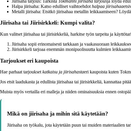
Jiirisaha tarjous: Tarkista
Tokmanni jiirisaha tarjous
ja löydä edul
Halpa jiirisaha: Katso edulliset vaihtoehdot
halpaa jiirisahaa
etsiv
Metalli jiirisaha: Etsitkö jiirisahaa metallin leikkaamiseen? Löy
Jiirisaha tai Jiirisirkkeli: Kumpi valita?
Kun valitset jiirisahaa tai jiirisirkkeliä, harkitse työn tarpeita ja käyttötar
Jiirisaha sopii erinomaisesti tarkkaan ja vaakasuoraan leikkaukse
Jiirisirkkeli tarjoaa enemmän monipuolisuutta kulmien leikkaami
Tarjoukset eri kaupoista
Hae parhaat tarjoukset
katkaisu ja jiirisahasta
eri kaupoista kuten Tokm
Jos etsit laadukasta ja edullista jiirisahaa tai jiirisirkkeliä, kannattaa pit
Muista myös vertailla eri malleja ja niiden ominaisuuksia ennen ostopää
Mikä on jiirisaha ja mihin sitä käytetään?
Jiirisaha on työkalu, jota käytetään puun tai muiden materiaalien t