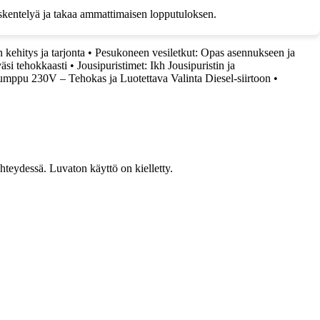
työskentelyä ja takaa ammattimaisen lopputuloksen.
kehitys ja tarjonta
•
Pesukoneen vesiletkut: Opas asennukseen ja
väsi tehokkaasti
•
Jousipuristimet: Ikh Jousipuristin ja
umppu 230V – Tehokas ja Luotettava Valinta Diesel-siirtoon
•
teydessä. Luvaton käyttö on kielletty.