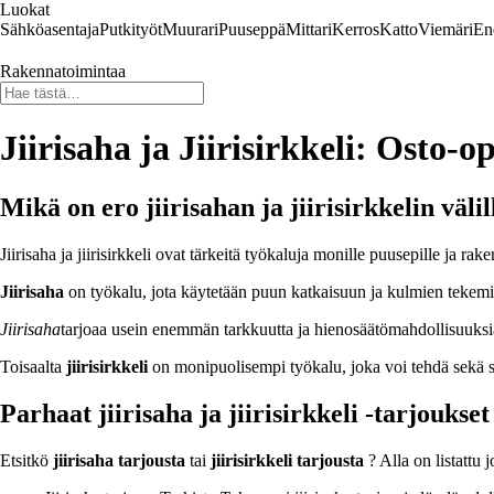
Luokat
Sähköasentaja
Putkityöt
Muurari
Puuseppä
Mittari
Kerros
Katto
Viemäri
En
Rakennatoimintaa
Jiirisaha ja Jiirisirkkeli: Osto-o
Mikä on ero jiirisahan ja jiirisirkkelin välil
Jiirisaha ja jiirisirkkeli ovat tärkeitä työkaluja monille puusepille ja ra
Jiirisaha
on työkalu, jota käytetään puun katkaisuun ja kulmien tekemisee
Jiirisaha
tarjoaa usein enemmän tarkkuutta ja hienosäätömahdollisuuksi
Toisaalta
jiirisirkkeli
on monipuolisempi työkalu, joka voi tehdä sekä su
Parhaat jiirisaha ja jiirisirkkeli -tarjoukset
Etsitkö
jiirisaha tarjousta
tai
jiirisirkkeli tarjousta
? Alla on listattu j