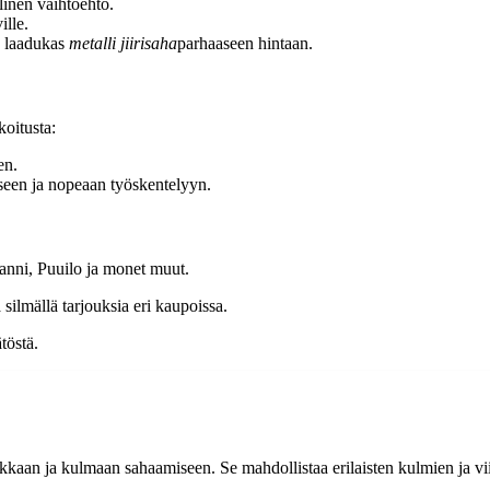
linen vaihtoehto.
ille.
dä laadukas
metalli jiirisaha
parhaaseen hintaan.
koitusta:
en.
seen ja nopeaan työskentelyyn.
anni, Puuilo ja monet muut.
ää silmällä tarjouksia eri kaupoissa.
töstä.
arkkaan ja kulmaan sahaamiseen. Se mahdollistaa erilaisten kulmien ja vi