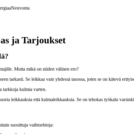
ergiaa
Neuvonta
pas ja Tarjoukset
lä?
kentajille. Mutta mikä on niiden välinen ero?
n tarkasti. Se leikkaa vain yhdessä tasossa, joten se on kätevä erityises
a tarkkoja kulmia varten.
oria leikkauksia että kulmaleikkauksia. Se on tehokas työkalu varsinkin 
oitain suosittuja vaihtoehtoja: