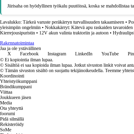
Jiirisaha on hyödyllinen työkalu puutöissä, koska se mahdollistaa tar
Lavalukko: Tärkeä varuste peräkärryn turvallisuuden takaamiseen
•
Po
yleisimpiin ongelmiin
•
Nokkakärryt: Kätevä apu raskaiden tavaroiden 
Kierrejousipuristin
•
12V akun valinta traktoriin ja autoon
•
Hydrauliprä
Rakennatoimintaa
Jaa ja ole ystävällinen
X
Facebook
Instagram
LinkedIn
YouTube
Pin
© Ei kopiointia ilman lupaa.
© Sisältöä ei saa kopioida ilman lupaa. Jotkut sivuston linkit voivat ant
© Tämän sivuston sisältö on suojattu tekijänoikeudella. Teemme yhtei
Koordinointi
Yhteistyökumppani
Brändikumppani
Viittaa
Joukkueen jäsen
Media
Ota yhteyttä
foorumi
Pidä silmällä
Rekisteröidy
SoMe