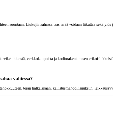
 yhteen suuntaan. Liukujiirisahassa taas terää voidaan liikuttaa sekä ylö
starvikeliikkeistä, verkkokaupoista ja kodinrakentamisen erikoisliikkeist
sahaa valitessa?
 tehokkuuteen, terän halkaisijaan, kallistusmahdollisuuksiin, leikkaussy