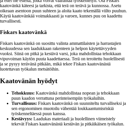
ja ettei ole esteitä, jotka voivat vaarantaa työskentelyn. Ota Fiskars
kaatovänkä käteesi ja tarkista, että terä on terävä ja kunnossa. Asetu
oikeaan asentoon puun suhteen ja aloita kaato tekemällä viilto puuhun.
Käytä kaatovänkää voimakkaasti ja varoen, kunnes puu on kaadettu
turvallisesti.
Fiskars kaatovänkä
Fiskars kaatovänkä on suosittu valinta ammattilaisten ja harrastajien
keskuudessa sen laadukkaan rakenteen ja helpon käytettävyyden
vuoksi. Siinä on pitkä ja kestävä varsi, joka mahdollistaa tehokkaan
vipuvoiman käytön puuta kaadettaessa. Terä on teroitettu huolellisesti
ja se pysyy terävänä pitkään, mikä tekee Fiskars kaatovänästä
luotettavan työkalun metsätöihin.
Kaatovänän hyödyt
Tehokkuus:
Kaatovänkä mahdollistaa nopean ja tehokkaan
puun kaadon verrattuna perinteisempiin työkaluihin.
Turvallisuus:
Fiskars kaatovänkä on suunniteltu turvalliseksi ja
sen ergonominen muotoilu vähentää loukkaantumisriskiä
työskenneltäessä puun kanssa.
Kestävyys:
Laadukas materiaali ja huolellinen viimeistely
tekevät Fiskars kaatovänästä kestävän ja pitkäikäisen työkalun.