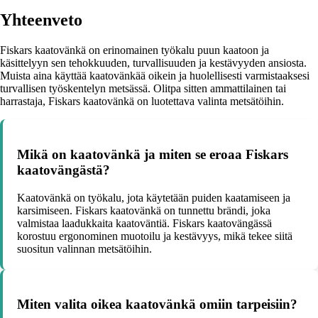
Yhteenveto
Fiskars kaatovänkä on erinomainen työkalu puun kaatoon ja
käsittelyyn sen tehokkuuden, turvallisuuden ja kestävyyden ansiosta.
Muista aina käyttää kaatovänkää oikein ja huolellisesti varmistaaksesi
turvallisen työskentelyn metsässä. Olitpa sitten ammattilainen tai
harrastaja, Fiskars kaatovänkä on luotettava valinta metsätöihin.
Mikä on kaatovänkä ja miten se eroaa Fiskars
kaatovängästä?
Kaatovänkä on työkalu, jota käytetään puiden kaatamiseen ja
karsimiseen. Fiskars kaatovänkä on tunnettu brändi, joka
valmistaa laadukkaita kaatoväntiä. Fiskars kaatovängässä
korostuu ergonominen muotoilu ja kestävyys, mikä tekee siitä
suositun valinnan metsätöihin.
Miten valita oikea kaatovänkä omiin tarpeisiin?