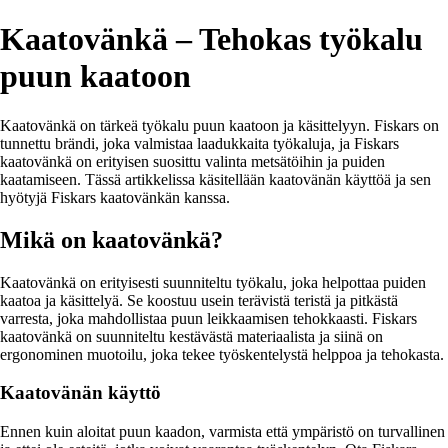
Kaatovänkä – Tehokas työkalu
puun kaatoon
Kaatovänkä on tärkeä työkalu puun kaatoon ja käsittelyyn. Fiskars on
tunnettu brändi, joka valmistaa laadukkaita työkaluja, ja Fiskars
kaatovänkä on erityisen suosittu valinta metsätöihin ja puiden
kaatamiseen. Tässä artikkelissa käsitellään kaatovänän käyttöä ja sen
hyötyjä Fiskars kaatovänkän kanssa.
Mikä on kaatovänkä?
Kaatovänkä on erityisesti suunniteltu työkalu, joka helpottaa puiden
kaatoa ja käsittelyä. Se koostuu usein terävistä teristä ja pitkästä
varresta, joka mahdollistaa puun leikkaamisen tehokkaasti. Fiskars
kaatovänkä on suunniteltu kestävästä materiaalista ja siinä on
ergonominen muotoilu, joka tekee työskentelystä helppoa ja tehokasta.
Kaatovänän käyttö
Ennen kuin aloitat puun kaadon, varmista että ympäristö on turvallinen