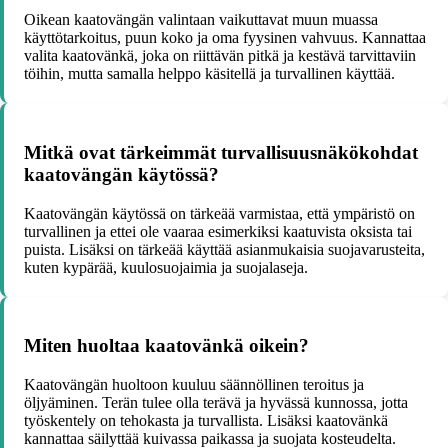
Oikean kaatovängän valintaan vaikuttavat muun muassa
käyttötarkoitus, puun koko ja oma fyysinen vahvuus. Kannattaa
valita kaatovänkä, joka on riittävän pitkä ja kestävä tarvittaviin
töihin, mutta samalla helppo käsitellä ja turvallinen käyttää.
Mitkä ovat tärkeimmät turvallisuusnäkökohdat
kaatovängän käytössä?
Kaatovängän käytössä on tärkeää varmistaa, että ympäristö on
turvallinen ja ettei ole vaaraa esimerkiksi kaatuvista oksista tai
puista. Lisäksi on tärkeää käyttää asianmukaisia suojavarusteita,
kuten kypärää, kuulosuojaimia ja suojalaseja.
Miten huoltaa kaatovänkä oikein?
Kaatovängän huoltoon kuuluu säännöllinen teroitus ja
öljyäminen. Terän tulee olla terävä ja hyvässä kunnossa, jotta
työskentely on tehokasta ja turvallista. Lisäksi kaatovänkä
kannattaa säilyttää kuivassa paikassa ja suojata kosteudelta.