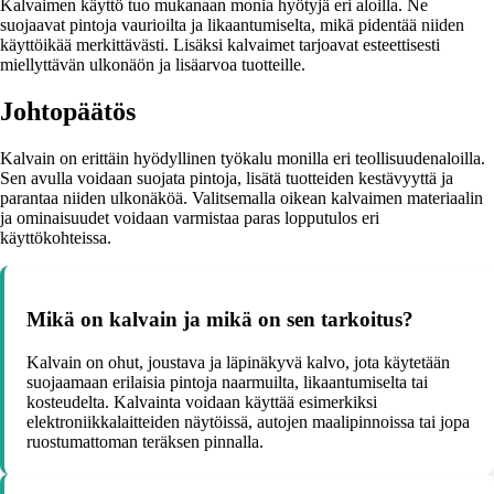
Kalvaimen käyttö tuo mukanaan monia hyötyjä eri aloilla. Ne
suojaavat pintoja vaurioilta ja likaantumiselta, mikä pidentää niiden
käyttöikää merkittävästi. Lisäksi kalvaimet tarjoavat esteettisesti
miellyttävän ulkonäön ja lisäarvoa tuotteille.
Johtopäätös
Kalvain on erittäin hyödyllinen työkalu monilla eri teollisuudenaloilla.
Sen avulla voidaan suojata pintoja, lisätä tuotteiden kestävyyttä ja
parantaa niiden ulkonäköä. Valitsemalla oikean kalvaimen materiaalin
ja ominaisuudet voidaan varmistaa paras lopputulos eri
käyttökohteissa.
Mikä on kalvain ja mikä on sen tarkoitus?
Kalvain on ohut, joustava ja läpinäkyvä kalvo, jota käytetään
suojaamaan erilaisia pintoja naarmuilta, likaantumiselta tai
kosteudelta. Kalvainta voidaan käyttää esimerkiksi
elektroniikkalaitteiden näytöissä, autojen maalipinnoissa tai jopa
ruostumattoman teräksen pinnalla.