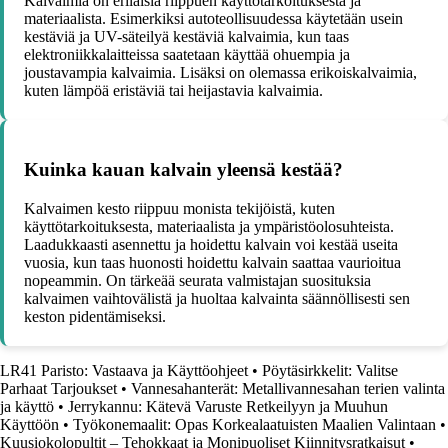
Kalvaimia on erilaisia riippuen käyttötarkoituksesta ja
materiaalista. Esimerkiksi autoteollisuudessa käytetään usein
kestäviä ja UV-säteilyä kestäviä kalvaimia, kun taas
elektroniikkalaitteissa saatetaan käyttää ohuempia ja
joustavampia kalvaimia. Lisäksi on olemassa erikoiskalvaimia,
kuten lämpöä eristäviä tai heijastavia kalvaimia.
Kuinka kauan kalvain yleensä kestää?
Kalvaimen kesto riippuu monista tekijöistä, kuten
käyttötarkoituksesta, materiaalista ja ympäristöolosuhteista.
Laadukkaasti asennettu ja hoidettu kalvain voi kestää useita
vuosia, kun taas huonosti hoidettu kalvain saattaa vaurioitua
nopeammin. On tärkeää seurata valmistajan suosituksia
kalvaimen vaihtovälistä ja huoltaa kalvainta säännöllisesti sen
keston pidentämiseksi.
LR41 Paristo: Vastaava ja Käyttöohjeet
•
Pöytäsirkkelit: Valitse
Parhaat Tarjoukset
•
Vannesahanterät: Metallivannesahan terien valinta
ja käyttö
•
Jerrykannu: Kätevä Varuste Retkeilyyn ja Muuhun
Käyttöön
•
Työkonemaalit: Opas Korkealaatuisten Maalien Valintaan
•
Kuusiokolopultit – Tehokkaat ja Monipuoliset Kiinnitysratkaisut
•