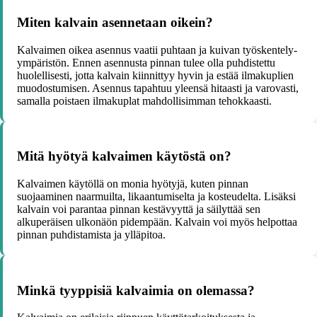
Miten kalvain asennetaan oikein?
Kalvaimen oikea asennus vaatii puhtaan ja kuivan työskentely-
ympäristön. Ennen asennusta pinnan tulee olla puhdistettu
huolellisesti, jotta kalvain kiinnittyy hyvin ja estää ilmakuplien
muodostumisen. Asennus tapahtuu yleensä hitaasti ja varovasti,
samalla poistaen ilmakuplat mahdollisimman tehokkaasti.
Mitä hyötyä kalvaimen käytöstä on?
Kalvaimen käytöllä on monia hyötyjä, kuten pinnan
suojaaminen naarmuilta, likaantumiselta ja kosteudelta. Lisäksi
kalvain voi parantaa pinnan kestävyyttä ja säilyttää sen
alkuperäisen ulkonäön pidempään. Kalvain voi myös helpottaa
pinnan puhdistamista ja ylläpitoa.
Minkä tyyppisiä kalvaimia on olemassa?