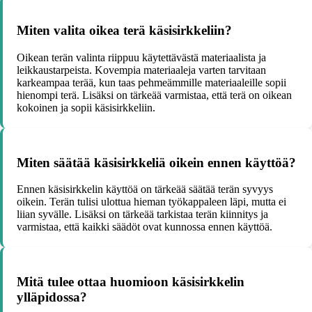
Miten valita oikea terä käsisirkkeliin?
Oikean terän valinta riippuu käytettävästä materiaalista ja
leikkaustarpeista. Kovempia materiaaleja varten tarvitaan
karkeampaa terää, kun taas pehmeämmille materiaaleille sopii
hienompi terä. Lisäksi on tärkeää varmistaa, että terä on oikean
kokoinen ja sopii käsisirkkeliin.
Miten säätää käsisirkkeliä oikein ennen käyttöä?
Ennen käsisirkkelin käyttöä on tärkeää säätää terän syvyys
oikein. Terän tulisi ulottua hieman työkappaleen läpi, mutta ei
liian syvälle. Lisäksi on tärkeää tarkistaa terän kiinnitys ja
varmistaa, että kaikki säädöt ovat kunnossa ennen käyttöä.
Mitä tulee ottaa huomioon käsisirkkelin
ylläpidossa?