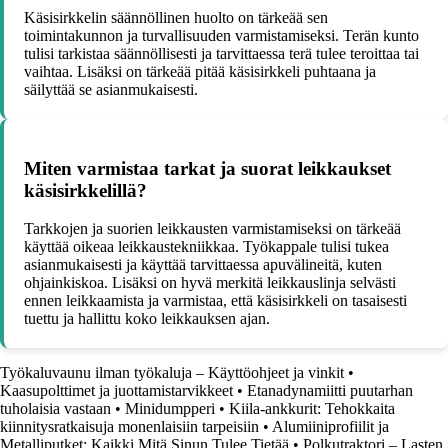
Käsisirkkelin säännöllinen huolto on tärkeää sen
toimintakunnon ja turvallisuuden varmistamiseksi. Terän kunto
tulisi tarkistaa säännöllisesti ja tarvittaessa terä tulee teroittaa tai
vaihtaa. Lisäksi on tärkeää pitää käsisirkkeli puhtaana ja
säilyttää se asianmukaisesti.
Miten varmistaa tarkat ja suorat leikkaukset
käsisirkkelillä?
Tarkkojen ja suorien leikkausten varmistamiseksi on tärkeää
käyttää oikeaa leikkaustekniikkaa. Työkappale tulisi tukea
asianmukaisesti ja käyttää tarvittaessa apuvälineitä, kuten
ohjainkiskoa. Lisäksi on hyvä merkitä leikkauslinja selvästi
ennen leikkaamista ja varmistaa, että käsisirkkeli on tasaisesti
tuettu ja hallittu koko leikkauksen ajan.
Työkaluvaunu ilman työkaluja – Käyttöohjeet ja vinkit
•
Kaasupolttimet ja juottamistarvikkeet
•
Etanadynamiitti puutarhan
tuholaisia vastaan
•
Minidumpperi
•
Kiila-ankkurit: Tehokkaita
kiinnitysratkaisuja monenlaisiin tarpeisiin
•
Alumiiniprofiilit ja
Metalliputket: Kaikki Mitä Sinun Tulee Tietää
•
Polkutraktori – Lasten