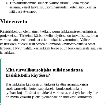
Turvallisuusominaisuudet: Valitse sirkkeli, joka tarjoaa
asianmukaiset turvallisuusominaisuudet, kuten suojukset ja
hätäpysäytysnappi.
Yhteenveto
Käsisirkkeli on olennainen työkalu puun leikkaamiseen erilaisissa
projekteissa. Tärkeintä käsisirkkelin käytössä on turvallisuus, joten
varmista aina, että noudatat asianmukaisia varotoimia. Valitse
käsisirkkeli huolellisesti ottaen huomioon käyttötarkoitus ja omat
tarpeesi. Hyvin valittu käsisirkkeli tekee puun leikkaamisesta sujuvaa
ja tarkkaa.
Mitä turvallisuusohjeita tulisi noudattaa
käsisirkkelin käytössä?
Käsisirkkelin käytössä on tärkeää käyttää asianmukaisia
suojavarusteita, kuten suojalaseja, kuulosuojaimia ja
työhanskoja. Lisäksi on tärkeää varmistaa, että työskentelyalue
on hyvin valaistu ja että työkappale on tukevasti kiinnitetty.