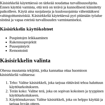
Käsisirkkeliä käytettäessä on tärkeää noudattaa turvallisuusohjeita.
Ennen käyttöä varmista, että terä on terävä ja kunnollisesti kiinnitetty
paikoilleen. Käytä aina suojalaseja ja kuulosuojaimia vähentääksesi
vahingoittumisriskiä. Käsisirkkeliä käytettäessä pyri pitämään työalue
siistinä ja vapaa esteistä turvallisuuden varmistamiseksi.
Käsisirkkelin käyttökohteet
Puupintojen leikkaaminen
Rakennusprojektit
Puusepäntyöt
Remontointi
Käsisirkkelin valinta
Ohessa muutamia tekijöitä, jotka kannattaa ottaa huomioon
käsisirkkeliä valittaessa:
Teho: Valitse käsisirkkeli, joka tarjoaa riittävästi tehoa haluttuun
käyttötarkoitukseen.
Terän koko: Valitse terä, joka on sopivan kokoinen ja tyyppinen
käyttötarkoitukseen.
Käyttömukavuus: Valitse käsisirkkeli, joka on helppo käyttää ja
tarjoaa hyvän otteen.