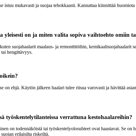
se istuu mukavasti ja suojaa tehokkaasti. Kannattaa kiinnittää huomiota
a yleisesti on ja miten valita sopiva vaihtoehto omiin ta
 kuten suojahaalarit maalaus- ja remonttitöihin, kemikaalisuojahaalarit 
 tai hengittävyys.
oikein?
se on ehjä. Käytön jälkeen haalari tulee riisua varovasti ja hävittää asi
sä työskentelytilanteissa verrattuna kestohaalareihin?
minen on todennäköistä tai työskentelyolosuhteet ovat haastavat. Se on 
uojan erilaisilta riskeiltä.