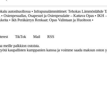
kalu autonhuollossa
•
Infrapunalämmittimet: Tehokas Lämmönlähde T
i
•
Osienpesuallas, Osapesuri ja Osienpesulaite – Kattava Opas
•
IKH – 
kkeita
•
Ikh Peräkärryn Renkaat: Opas Valintaan ja Huoltoon
•
terest
TikTok
Mail
RSS
aa meille palkkion ostoista.
styötä kaupallisten kumppanien kanssa ja voimme saada maksun oston yh