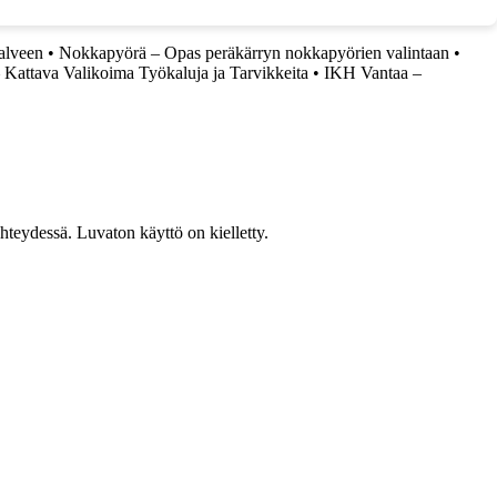
alveen
•
Nokkapyörä – Opas peräkärryn nokkapyörien valintaan
•
Kattava Valikoima Työkaluja ja Tarvikkeita
•
IKH Vantaa –
teydessä. Luvaton käyttö on kielletty.