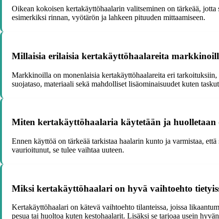
Oikean kokoisen kertakäyttöhaalarin valitseminen on tärkeää, jotta 
esimerkiksi rinnan, vyötärön ja lahkeen pituuden mittaamiseen.
Millaisia erilaisia kertakäyttöhaalareita markkinoill
Markkinoilla on monenlaisia kertakäyttöhaalareita eri tarkoituksiin,
suojataso, materiaali sekä mahdolliset lisäominaisuudet kuten taskut
Miten kertakäyttöhaalaria käytetään ja huolletaan 
Ennen käyttöä on tärkeää tarkistaa haalarin kunto ja varmistaa, että 
vaurioitunut, se tulee vaihtaa uuteen.
Miksi kertakäyttöhaalari on hyvä vaihtoehto tietyis
Kertakäyttöhaalari on kätevä vaihtoehto tilanteissa, joissa likaantu
pesua tai huoltoa kuten kestohaalarit. Lisäksi se tarjoaa usein hyvän s