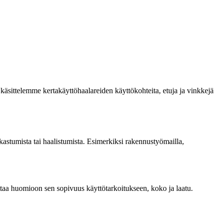
a käsittelemme kertakäyttöhaalareiden käyttökohteita, etuja ja vinkkejä
en kastumista tai haalistumista. Esimerkiksi rakennustyömailla,
ä ottaa huomioon sen sopivuus käyttötarkoitukseen, koko ja laatu.