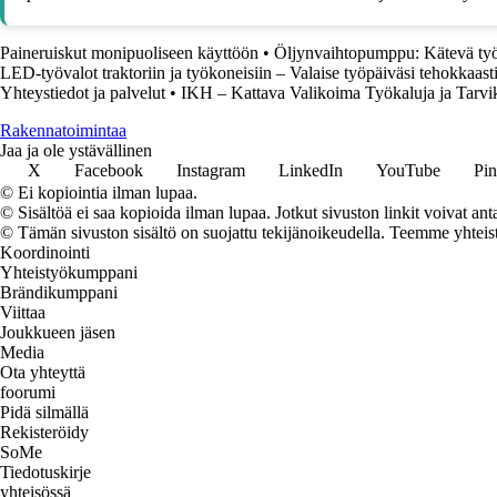
Paineruiskut monipuoliseen käyttöön
•
Öljynvaihtopumppu: Kätevä työ
LED-työvalot traktoriin ja työkoneisiin – Valaise työpäiväsi tehokkaast
Yhteystiedot ja palvelut
•
IKH – Kattava Valikoima Työkaluja ja Tarvi
Rakennatoimintaa
Jaa ja ole ystävällinen
X
Facebook
Instagram
LinkedIn
YouTube
Pin
© Ei kopiointia ilman lupaa.
© Sisältöä ei saa kopioida ilman lupaa. Jotkut sivuston linkit voivat ant
© Tämän sivuston sisältö on suojattu tekijänoikeudella. Teemme yhtei
Koordinointi
Yhteistyökumppani
Brändikumppani
Viittaa
Joukkueen jäsen
Media
Ota yhteyttä
foorumi
Pidä silmällä
Rekisteröidy
SoMe
Tiedotuskirje
yhteisössä