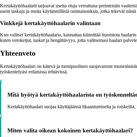
Kertakäyttöhaalarit tarjoavat useita etuja verrattuna perinteisiin vaatte
usein taskuja ja muita käytännöllisiä ominaisuuksia, jotka tekevät niistä
Vinkkejä kertakäyttöhaalarin valintaan
Kun valitset kertakäyttöhaalaria, kannattaa kiinnittää huomiota haalari
kuten vetoketjut, taskut ja hengittävyys, jotta valitsemasi haalari palvel
Yhteenveto
Kertakäyttöhaalari on kätevä ja monipuolinen suojavaruste monenlaisiin ti
työskentelyäsi erilaisissa tehtävissä.
Mitä hyötyä kertakäyttöhaalarista on työskenneltäe
Kertakäyttöhaalari suojaa käyttäjäänsä likaantumiselta ja roiskeilta, 
Miten valita oikean kokoinen kertakäyttöhaalari?