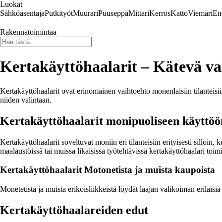
Luokat
Sähköasentaja
Putkityöt
Muurari
Puuseppä
Mittari
Kerros
Katto
Viemäri
En
Rakennatoimintaa
Kertakäyttöhaalarit – Kätevä va
Kertakäyttöhaalarit ovat erinomainen vaihtoehto monenlaisiin tilanteisii
niiden valintaan.
Kertakäyttöhaalarit monipuoliseen käyttöö
Kertakäyttöhaalarit soveltuvat moniin eri tilanteisiin erityisesti silloin
maalaustöissä tai muissa likaisissa työtehtävissä kertakäyttöhaalari toi
Kertakäyttöhaalarit Motonetista ja muista kaupoista
Monetetista ja muista erikoisliikkeistä löydät laajan valikoiman erilaisi
Kertakäyttöhaalareiden edut