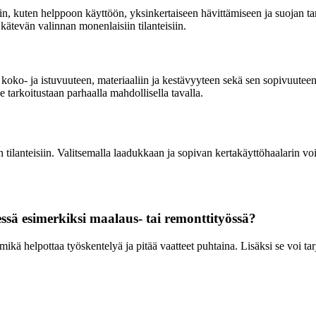
isiin, kuten helppoon käyttöön, yksinkertaiseen hävittämiseen ja suojan t
 kätevän valinnan monenlaisiin tilanteisiin.
n koko- ja istuvuuteen, materiaaliin ja kestävyyteen sekä sen sopivuutee
ee tarkoitustaan parhaalla mahdollisella tavalla.
lanteisiin. Valitsemalla laadukkaan ja sopivan kertakäyttöhaalarin voit t
ssä esimerkiksi maalaus- tai remonttityössä?
mikä helpottaa työskentelyä ja pitää vaatteet puhtaina. Lisäksi se voi tar