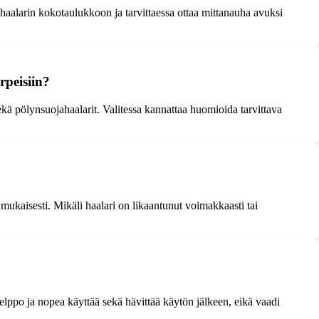
 haalarin kokotaulukkoon ja tarvittaessa ottaa mittanauha avuksi
rpeisiin?
sekä pölynsuojahaalarit. Valitessa kannattaa huomioida tarvittava
anmukaisesti. Mikäli haalari on likaantunut voimakkaasti tai
helppo ja nopea käyttää sekä hävittää käytön jälkeen, eikä vaadi