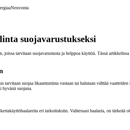
ergiaa
Neuvonta
linta suojavarustukseksi
n, joissa tarvitaan suojavarustusta ja helppoa käyttöä. Tässä artikkeliss
n
, kun tarvitaan suojaa likaantumista vastaan tai halutaan välttää vaatteid
mii hyvänä suojana.
a kertakäyttöhaalareita eri tarkoituksiin. Valitessasi haalaria, on tärkeä