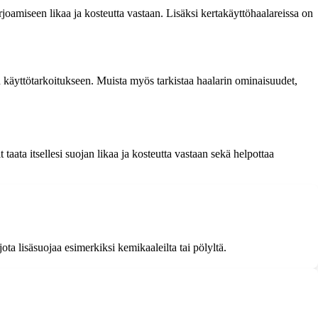
arjoamiseen likaa ja kosteutta vastaan. Lisäksi kertakäyttöhaalareissa on
n käyttötarkoitukseen. Muista myös tarkistaa haalarin ominaisuudet,
aata itsellesi suojan likaa ja kosteutta vastaan sekä helpottaa
jota lisäsuojaa esimerkiksi kemikaaleilta tai pölyltä.