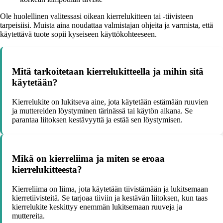
Ole huolellinen valitessasi oikean kierrelukitteen tai -tiivisteen
tarpeisiisi. Muista aina noudattaa valmistajan ohjeita ja varmista, että
käytettävä tuote sopii kyseiseen käyttökohteeseen.
Mitä tarkoitetaan kierrelukitteella ja mihin sitä
käytetään?
Kierrelukite on lukitseva aine, jota käytetään estämään ruuvien
ja muttereiden löystyminen tärinässä tai käytön aikana. Se
parantaa liitoksen kestävyyttä ja estää sen löystymisen.
Mikä on kierreliima ja miten se eroaa
kierrelukitteesta?
Kierreliima on liima, jota käytetään tiivistämään ja lukitsemaan
kierretiivisteitä. Se tarjoaa tiiviin ja kestävän liitoksen, kun taas
kierrelukite keskittyy enemmän lukitsemaan ruuveja ja
muttereita.