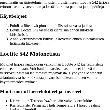
pneumaattisten järjestelmien liitosten tiivistämiseen. Loctite 542 tarjoaa
erinomaisen tiivistevoiman ja kestää korkeita paineita ja lämpötiloja.
Käyttöohjeet:
Puhdista liitettävät pinnat huolellisesti rasvasta ja liasta.
Levitä Loctite 542 tasaisesti kierteisiin ennen liitoksen
kiristämistä.
Anna kierretiivisteen kuivua ja kovettua ennen kuormituksen
lisäämistä liitokseen.
Loctite 542 Motonetista
Motonet tarjoaa laadukkaan valikoiman Loctite 542 kierretiivisteitä
edulliseen hintaan. Voit hankkia tarvitsemasi tuotteet kätevästi
verkkokaupasta tai lähimmästä myymälästä. Hyödynnä Motonetin
asiantuntevaa henkilökuntaa ja varmista oikean tuotteen valinta
käyttötarpeidesi mukaan.
Muut suositut kierrelukitteet ja -tiivisteet
Kierrelukite: Teroson 9440 erittäin vahva kierrelukite
Kierretiiviste: Permatex High Temperature Thread Sealant
korkean lämpötilan tiiviste