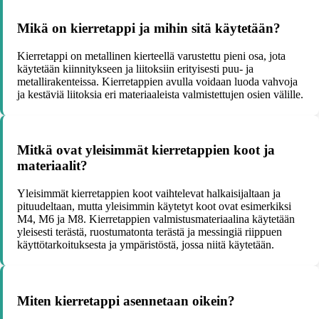
Mikä on kierretappi ja mihin sitä käytetään?
Kierretappi on metallinen kierteellä varustettu pieni osa, jota
käytetään kiinnitykseen ja liitoksiin erityisesti puu- ja
metallirakenteissa. Kierretappien avulla voidaan luoda vahvoja
ja kestäviä liitoksia eri materiaaleista valmistettujen osien välille.
Mitkä ovat yleisimmät kierretappien koot ja
materiaalit?
Yleisimmät kierretappien koot vaihtelevat halkaisijaltaan ja
pituudeltaan, mutta yleisimmin käytetyt koot ovat esimerkiksi
M4, M6 ja M8. Kierretappien valmistusmateriaalina käytetään
yleisesti terästä, ruostumatonta terästä ja messingiä riippuen
käyttötarkoituksesta ja ympäristöstä, jossa niitä käytetään.
Miten kierretappi asennetaan oikein?