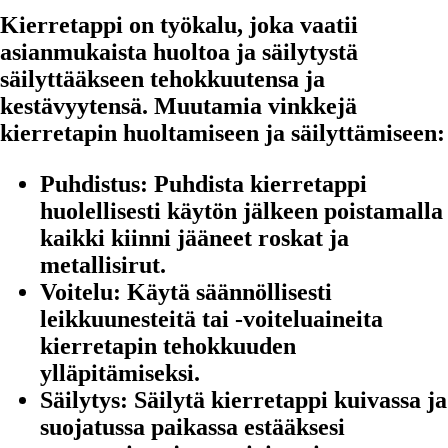
Kierretappi on työkalu, joka vaatii
asianmukaista huoltoa ja säilytystä
säilyttääkseen tehokkuutensa ja
kestävyytensä. Muutamia vinkkejä
kierretapin huoltamiseen ja säilyttämiseen:
Puhdistus:
Puhdista kierretappi
huolellisesti käytön jälkeen poistamalla
kaikki kiinni jääneet roskat ja
metallisirut.
Voitelu:
Käytä säännöllisesti
leikkuunesteitä tai -voiteluaineita
kierretapin tehokkuuden
ylläpitämiseksi.
Säilytys:
Säilytä kierretappi kuivassa ja
suojatussa paikassa estääksesi