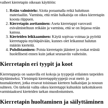
vaiheet kierretapin oikeaan käyttöön:
Reiän valmistelu:
Aloita poraamalla reikä haluttuun
materiaaliin. Varmista, että reiän halkaisija on oikea kierretapin
koosta riippuen.
Kierretapin asettaminen:
Aseta kierretappi varovasti
esivalmisteltuun reikään ja varmista, että se on linjassa reiän
kanssa.
Kierteiden leikkaaminen:
Käytä sopivaa voimaa ja pyöritä
kierretappia myötäpäivään, kunnes olet leikannut halutun
määrän kierteitä.
Puhdistaminen:
Poista kierretapin jäänteet ja roskat reiästä
huolellisesti ennen kuin jatkat seuraaviin vaiheisiin.
Kierretapin eri tyypit ja koot
Kierretappeja on saatavilla eri kokoja ja tyyppejä erilaisten tarpeiden
täyttämiseksi. Yleisimpiä kierretappityyppejä ovat metri- ja
tuumakierteet, jotka eroavat toisistaan kierteen halkaisijan ja nousun
suhteen. On tärkeää valita oikea kierretappi kuhunkin tarkoitukseen
varmistaaksesi kierteiden tarkan muodostumisen.
Kierretapin huoltaminen ja säilyttäminen