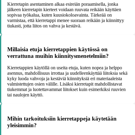
Kierretapin asentaminen alkaa esireiän poraamisella, jonka
jälkeen kierretapin kierteet voidaan ruuvata reikään käyttäen
sopivaa työkalua, kuten kuusiokoloavainta. Tärkeää on
varmistaa, että kierretappi menee suoraan reikään ja kiinnittyy
tiukasti, jotta liitos on vahva ja kestävä.
Millaisia etuja kierretappien käytössä on
verrattuna muihin kiinnitysmenetelmiin?
Kierretappien käytöllä on useita etuja, kuten nopea ja helppo
asennus, mahdollisuus irrottaa ja uudelleenkäyttää liitoksia sekä
kyky luoda vahvoja ja kestäviä kiinnityksiä eri materiaaleista
valmistettujen osien välille. Lisäksi kierretapit mahdollistavat
tiukemmat ja luotettavammat liitokset kuin esimerkiksi ruuvien
tai naulojen käyttö.
Mihin tarkoituksiin kierretappeja käytetään
yleisimmin?