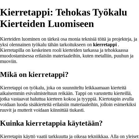
Kierretappi: Tehokas Työkalu
Kierteiden Luomiseen
Kierteiden luominen on tärkeä osa monia teknisiä töitä ja projekteja, ja
yksi olennainen työkalu tähän tarkoitukseen on
kierretappi
.
Kierretapilla on keskeinen rooli kierteiden tarkassa ja tehokkaassa
muodostamisessa erilaisiin materiaaleihin, kuten metalliin, puuhun ja
muoviin.
Mikä on kierretappi?
Kierretappi on työkalu, joka on suunniteltu leikkaamaan kierteitä
aikaisemmin esivalmisteltuun reikään. Tappi on varustettu kierteillä,
jotka vastaavat haluttua kierteen kokoa ja tyyppiä. Kiertotapin avulla
voidaan luoda sisäkierteitä erilaisiin materiaaleihin, jolloin esimerkiksi
ruuvit ja mutterit voidaan kiinnittää tiukasti.
Kuinka kierretappia käytetään?
Kierretapin käyttö vaatii tarkkuutta ja oikeaa tekniikkaa. Alla on yleiset