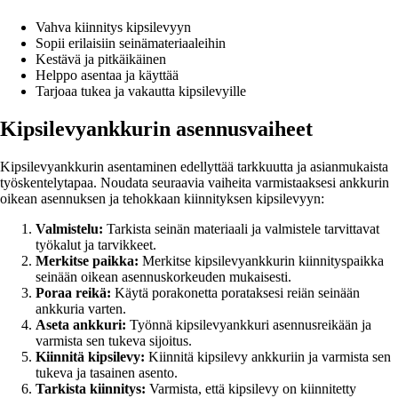
Vahva kiinnitys kipsilevyyn
Sopii erilaisiin seinämateriaaleihin
Kestävä ja pitkäikäinen
Helppo asentaa ja käyttää
Tarjoaa tukea ja vakautta kipsilevyille
Kipsilevyankkurin asennusvaiheet
Kipsilevyankkurin asentaminen edellyttää tarkkuutta ja asianmukaista
työskentelytapaa. Noudata seuraavia vaiheita varmistaaksesi ankkurin
oikean asennuksen ja tehokkaan kiinnityksen kipsilevyyn:
Valmistelu:
Tarkista seinän materiaali ja valmistele tarvittavat
työkalut ja tarvikkeet.
Merkitse paikka:
Merkitse kipsilevyankkurin kiinnityspaikka
seinään oikean asennuskorkeuden mukaisesti.
Poraa reikä:
Käytä porakonetta porataksesi reiän seinään
ankkuria varten.
Aseta ankkuri:
Työnnä kipsilevyankkuri asennusreikään ja
varmista sen tukeva sijoitus.
Kiinnitä kipsilevy:
Kiinnitä kipsilevy ankkuriin ja varmista sen
tukeva ja tasainen asento.
Tarkista kiinnitys:
Varmista, että kipsilevy on kiinnitetty