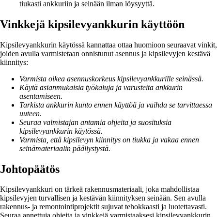
tiukasti ankkuriin ja seinään ilman löysyyttä.
Vinkkejä kipsilevyankkurin käyttöön
Kipsilevyankkurin käytössä kannattaa ottaa huomioon seuraavat vinkit,
joiden avulla varmistetaan onnistunut asennus ja kipsilevyjen kestävä
kiinnitys:
Varmista oikea asennuskorkeus kipsilevyankkurille seinässä.
Käytä asianmukaisia työkaluja ja varusteita ankkurin
asentamiseen.
Tarkista ankkurin kunto ennen käyttöä ja vaihda se tarvittaessa
uuteen.
Seuraa valmistajan antamia ohjeita ja suosituksia
kipsilevyankkurin käytössä.
Varmista, että kipsilevyn kiinnitys on tiukka ja vakaa ennen
seinämateriaalin päällystystä.
Johtopäätös
Kipsilevyankkuri on tärkeä rakennusmateriaali, joka mahdollistaa
kipsilevyjen turvallisen ja kestävän kiinnityksen seinään. Sen avulla
rakennus- ja remontointiprojektit sujuvat tehokkaasti ja luotettavasti.
Seuraa annettuja ohjeita ja vinkkejä varmistaaksesi kipsilevyankkurin