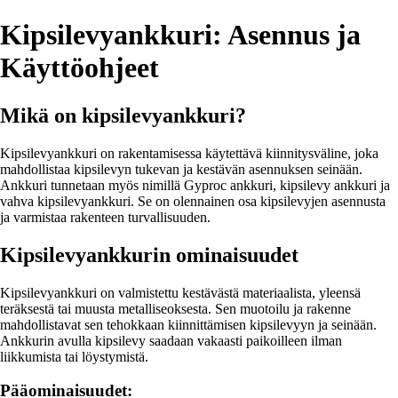
Kipsilevyankkuri: Asennus ja
Käyttöohjeet
Mikä on kipsilevyankkuri?
Kipsilevyankkuri on rakentamisessa käytettävä kiinnitysväline, joka
mahdollistaa kipsilevyn tukevan ja kestävän asennuksen seinään.
Ankkuri tunnetaan myös nimillä Gyproc ankkuri, kipsilevy ankkuri ja
vahva kipsilevyankkuri. Se on olennainen osa kipsilevyjen asennusta
ja varmistaa rakenteen turvallisuuden.
Kipsilevyankkurin ominaisuudet
Kipsilevyankkuri on valmistettu kestävästä materiaalista, yleensä
teräksestä tai muusta metalliseoksesta. Sen muotoilu ja rakenne
mahdollistavat sen tehokkaan kiinnittämisen kipsilevyyn ja seinään.
Ankkurin avulla kipsilevy saadaan vakaasti paikoilleen ilman
liikkumista tai löystymistä.
Pääominaisuudet: