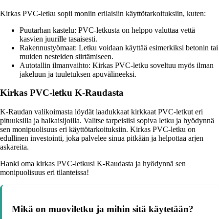
Kirkas PVC-letku sopii moniin erilaisiin käyttötarkoituksiin, kuten:
Puutarhan kastelu: PVC-letkusta on helppo valuttaa vettä
kasvien juurille tasaisesti.
Rakennustyömaat: Letku voidaan käyttää esimerkiksi betonin tai
muiden nesteiden siirtämiseen.
Autotallin ilmanvaihto: Kirkas PVC-letku soveltuu myös ilman
jakeluun ja tuuletuksen apuvälineeksi.
Kirkas PVC-letku K-Raudasta
K-Raudan valikoimasta löydät laadukkaat kirkkaat PVC-letkut eri
pituuksilla ja halkaisijoilla. Valitse tarpeisiisi sopiva letku ja hyödynnä
sen monipuolisuus eri käyttötarkoituksiin. Kirkas PVC-letku on
edullinen investointi, joka palvelee sinua pitkään ja helpottaa arjen
askareita.
Hanki oma kirkas PVC-letkusi K-Raudasta ja hyödynnä sen
monipuolisuus eri tilanteissa!
Mikä on muoviletku ja mihin sitä käytetään?