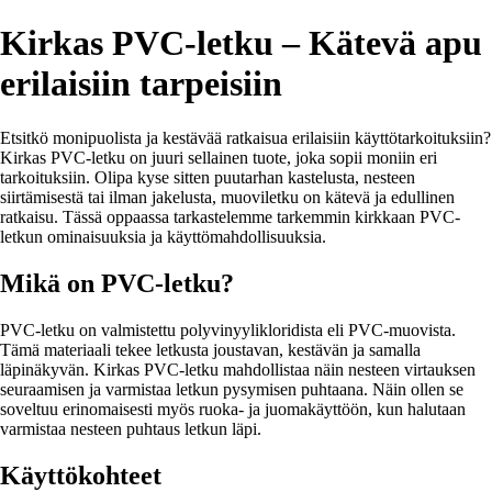
Kirkas PVC-letku – Kätevä apu
erilaisiin tarpeisiin
Etsitkö monipuolista ja kestävää ratkaisua erilaisiin käyttötarkoituksiin?
Kirkas PVC-letku on juuri sellainen tuote, joka sopii moniin eri
tarkoituksiin. Olipa kyse sitten puutarhan kastelusta, nesteen
siirtämisestä tai ilman jakelusta, muoviletku on kätevä ja edullinen
ratkaisu. Tässä oppaassa tarkastelemme tarkemmin kirkkaan PVC-
letkun ominaisuuksia ja käyttömahdollisuuksia.
Mikä on PVC-letku?
PVC-letku on valmistettu polyvinyylikloridista eli PVC-muovista.
Tämä materiaali tekee letkusta joustavan, kestävän ja samalla
läpinäkyvän. Kirkas PVC-letku mahdollistaa näin nesteen virtauksen
seuraamisen ja varmistaa letkun pysymisen puhtaana. Näin ollen se
soveltuu erinomaisesti myös ruoka- ja juomakäyttöön, kun halutaan
varmistaa nesteen puhtaus letkun läpi.
Käyttökohteet