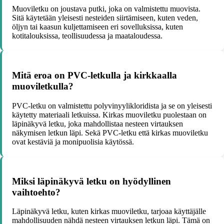
Muoviletku on joustava putki, joka on valmistettu muovista.
Sitä käytetään yleisesti nesteiden siirtämiseen, kuten veden,
öljyn tai kaasun kuljettamiseen eri sovelluksissa, kuten
kotitalouksissa, teollisuudessa ja maataloudessa.
Mitä eroa on PVC-letkulla ja kirkkaalla
muoviletkulla?
PVC-letku on valmistettu polyvinyylikloridista ja se on yleisesti
käytetty materiaali letkuissa. Kirkas muoviletku puolestaan on
läpinäkyvä letku, joka mahdollistaa nesteen virtauksen
näkymisen letkun läpi. Sekä PVC-letku että kirkas muoviletku
ovat kestäviä ja monipuolisia käytössä.
Miksi läpinäkyvä letku on hyödyllinen
vaihtoehto?
Läpinäkyvä letku, kuten kirkas muoviletku, tarjoaa käyttäjälle
mahdollisuuden nähdä nesteen virtauksen letkun läpi. Tämä on