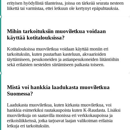
erityisen hyödyllistä tilanteissa, joissa on tärkeää seurata nesteen
liikettä tai varmistaa, ettei letkuun ole kertynyt epäpuhtauksia.
Mihin tarkoituksiin muoviletkua voidaan
käyttää kotitalouksissa?
Kotitalouksissa muoviletkua voidaan käyttää moniin eri
tarkoituksiin, kuten puutarhan kasteluun, akvaarioiden
täyttämiseen, pesukoneiden ja astianpesukoneiden liitäntöihin
sekä erilaisten nesteiden siirtämiseen paikasta toiseen.
Mistä voi hankkia laadukasta muoviletkua
Suomessa?
Laadukasta muoviletkua, kuten kirkasta muoviletkua, voi
hankkia esimerkiksi rautakaupoista kuten K-Raudasta. Lisäksi
muoviletkuja on saatavilla monissa eri verkkokaupoissa ja
erikoisliikkeissä, jotka tarjoavat laajan valikoiman erilaisia
letkuja eri tarkoituksiin.