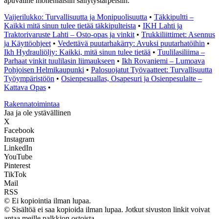
apuväline monenlaisiin säilytystarpeisiin.
Vaijerilukko: Turvallisuutta ja Monipuolisuutta
•
Täkkipultti –
Kaikki mitä sinun tulee tietää täkkipulteista
•
IKH Lahti ja
Traktorivaruste Lahti – Osto-opas ja vinkit
•
Trukkiliittimet: Asennus
ja Käyttöohjeet
•
Vedettävä puutarhakärry: Avuksi puutarhatöihin
•
Ikh Hydrauliöljy: Kaikki, mitä sinun tulee tietää
•
Tuulilasiliima –
Parhaat vinkit tuulilasin liimaukseen
•
Ikh Rovaniemi – Lumoava
Pohjoisen Helmikaupunki
•
Palosuojatut Työvaatteet: Turvallisuutta
Työympäristöön
•
Osienpesuallas, Osapesuri ja Osienpesulaite –
Kattava Opas
•
Rakennatoimintaa
Jaa ja ole ystävällinen
X
Facebook
Instagram
LinkedIn
YouTube
Pinterest
TikTok
Mail
RSS
© Ei kopiointia ilman lupaa.
© Sisältöä ei saa kopioida ilman lupaa. Jotkut sivuston linkit voivat
antaa meille palkkion ostoista.