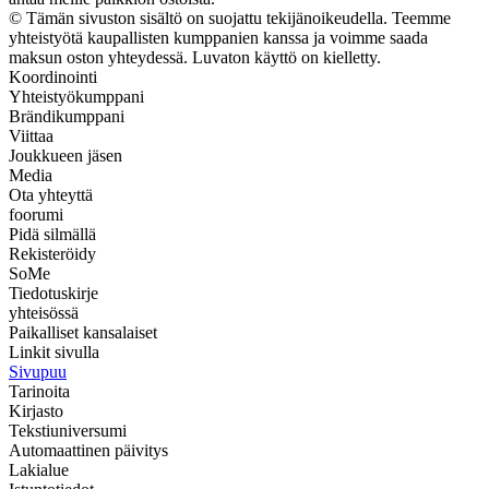
© Tämän sivuston sisältö on suojattu tekijänoikeudella. Teemme
yhteistyötä kaupallisten kumppanien kanssa ja voimme saada
maksun oston yhteydessä. Luvaton käyttö on kielletty.
Koordinointi
Yhteistyökumppani
Brändikumppani
Viittaa
Joukkueen jäsen
Media
Ota yhteyttä
foorumi
Pidä silmällä
Rekisteröidy
SoMe
Tiedotuskirje
yhteisössä
Paikalliset kansalaiset
Linkit sivulla
Sivupuu
Tarinoita
Kirjasto
Tekstiuniversumi
Automaattinen päivitys
Lakialue