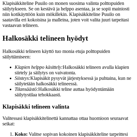
Klapisäkkiteline Puuilo on monen suosima valinta polttopuiden
säilytykseen. Se on kestävä ja helppo asentaa, ja se sopii mainiosti
niin kotikäyttöön kuin mökillekin. Klapisäkkiteline Puuilo on
saatavilla eri kokoisina ja malleina, joten voit valita juuri tarpeitasi
vastaavan telineen.
Halkosäkki telineen hyödyt
Halkosäkki telineen käyttö tuo monia etuja polttopuiden
säilyttämiseen:
Klapien helppo käsittely:
Halkosäkki telineen avulla klapien
siirtely ja säilytys on vaivatonta.
Siisteys:
Klapisäkit pysyvät järjestyksessä ja puhtaina, kun ne
säilytetään halkosäkki telineessä.
Tilansäästö:
Halkosäkki teline auttaa hyödyntämään
säilytystilaa tehokkaasti.
Klapisäkki telineen valinta
Valitessasi klapisäkkitelinettä kannattaa ottaa huomioon seuraavat
seikat:
Koko:
Valitse sopivan kokoinen klapisäkkiteline tarpeittesi