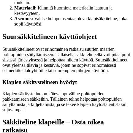
mukaan.
Materiaali:
Kiinnitä huomiota materiaalin laatuun ja
kestävyyteen.
Asennus:
Valitse helppo asentaa oleva klapisäkkiteline, joka
sopii käyttöösi.
Suursäkkitelineen käyttöohjeet
Suursäkkitelineet ovat erinomainen ratkaisu suurien määrien
polttopuiden säilyttämiseen. Tällaisella säkkitelineellä voit pitää puut
siistissä järjestyksessä ja helpottaa niiden käyttöä. Suursäkkitelineet
ovat yleensä tilavia ja kestäviä, joten ne sopivat erinomaisesti
esimerkiksi taloyhtiöille tai suurempien pihojen käyttöön.
Klapien säkitystelineen hyödyt
Klapien säkitysteline on kätevä apuväline polttopuiden
pakkaamiseen säkkeihin. Tällainen teline helpottaa polttopuiden
säilyttämistä ja kuljettamista, ja se tekee klapien käytöstä entistäkin
sujuvampaa.
Säkkiteline klapeille – Osta oikea
ratkaisu