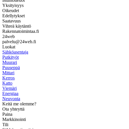
Istuntotiedot
Yksityisyys
Oikeudet
Edellytykset
Saatavuus
Vihreä käytäntö
Rakennatoimintaa.fi
24web
palvelu@24web.fi
Luokat
Sähköasentaja
Putkityöt
Muurari
Puuseppä
Mittari
Kerros
Katto
Viemäri
Energiaa
Neuvonta
Keitä me olemme?
Ota yhteyttä
Paina
Markkinointi
Tili