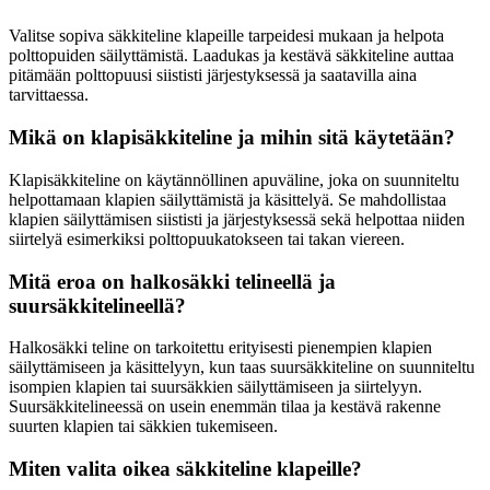
Valitse sopiva säkkiteline klapeille tarpeidesi mukaan ja helpota
polttopuiden säilyttämistä. Laadukas ja kestävä säkkiteline auttaa
pitämään polttopuusi siististi järjestyksessä ja saatavilla aina
tarvittaessa.
Mikä on klapisäkkiteline ja mihin sitä käytetään?
Klapisäkkiteline on käytännöllinen apuväline, joka on suunniteltu
helpottamaan klapien säilyttämistä ja käsittelyä. Se mahdollistaa
klapien säilyttämisen siististi ja järjestyksessä sekä helpottaa niiden
siirtelyä esimerkiksi polttopuukatokseen tai takan viereen.
Mitä eroa on halkosäkki telineellä ja
suursäkkitelineellä?
Halkosäkki teline on tarkoitettu erityisesti pienempien klapien
säilyttämiseen ja käsittelyyn, kun taas suursäkkiteline on suunniteltu
isompien klapien tai suursäkkien säilyttämiseen ja siirtelyyn.
Suursäkkitelineessä on usein enemmän tilaa ja kestävä rakenne
suurten klapien tai säkkien tukemiseen.
Miten valita oikea säkkiteline klapeille?