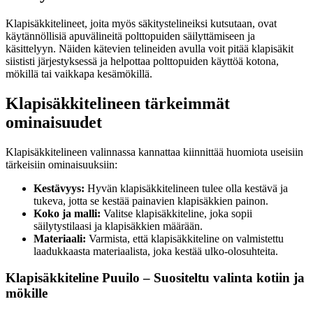
Klapisäkkitelineet, joita myös säkitystelineiksi kutsutaan, ovat
käytännöllisiä apuvälineitä polttopuiden säilyttämiseen ja
käsittelyyn. Näiden kätevien telineiden avulla voit pitää klapisäkit
siististi järjestyksessä ja helpottaa polttopuiden käyttöä kotona,
mökillä tai vaikkapa kesämökillä.
Klapisäkkitelineen tärkeimmät
ominaisuudet
Klapisäkkitelineen valinnassa kannattaa kiinnittää huomiota useisiin
tärkeisiin ominaisuuksiin:
Kestävyys:
Hyvän klapisäkkitelineen tulee olla kestävä ja
tukeva, jotta se kestää painavien klapisäkkien painon.
Koko ja malli:
Valitse klapisäkkiteline, joka sopii
säilytystilaasi ja klapisäkkien määrään.
Materiaali:
Varmista, että klapisäkkiteline on valmistettu
laadukkaasta materiaalista, joka kestää ulko-olosuhteita.
Klapisäkkiteline Puuilo – Suositeltu valinta kotiin ja
mökille