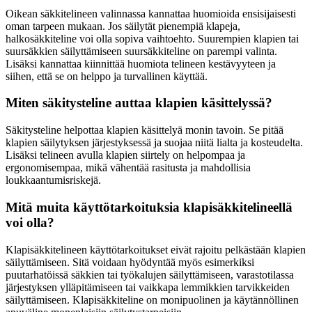
Oikean säkkitelineen valinnassa kannattaa huomioida ensisijaisesti
oman tarpeen mukaan. Jos säilytät pienempiä klapeja,
halkosäkkiteline voi olla sopiva vaihtoehto. Suurempien klapien tai
suursäkkien säilyttämiseen suursäkkiteline on parempi valinta.
Lisäksi kannattaa kiinnittää huomiota telineen kestävyyteen ja
siihen, että se on helppo ja turvallinen käyttää.
Miten säkitysteline auttaa klapien käsittelyssä?
Säkitysteline helpottaa klapien käsittelyä monin tavoin. Se pitää
klapien säilytyksen järjestyksessä ja suojaa niitä lialta ja kosteudelta.
Lisäksi telineen avulla klapien siirtely on helpompaa ja
ergonomisempaa, mikä vähentää rasitusta ja mahdollisia
loukkaantumisriskejä.
Mitä muita käyttötarkoituksia klapisäkkitelineellä
voi olla?
Klapisäkkitelineen käyttötarkoitukset eivät rajoitu pelkästään klapien
säilyttämiseen. Sitä voidaan hyödyntää myös esimerkiksi
puutarhatöissä säkkien tai työkalujen säilyttämiseen, varastotilassa
järjestyksen ylläpitämiseen tai vaikkapa lemmikkien tarvikkeiden
säilyttämiseen. Klapisäkkiteline on monipuolinen ja käytännöllinen