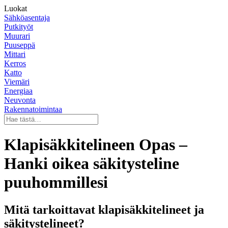
Luokat
Sähköasentaja
Putkityöt
Muurari
Puuseppä
Mittari
Kerros
Katto
Viemäri
Energiaa
Neuvonta
Rakennatoimintaa
Klapisäkkitelineen Opas –
Hanki oikea säkitysteline
puuhommillesi
Mitä tarkoittavat klapisäkkitelineet ja
säkitystelineet?