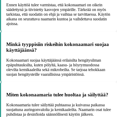
Ennen käyttöä tulee varmistaa, että kokonaamari on oikein
säädettynä ja tiivistetty kasvojen ympärille. Tärkeää on myös
tarkistaa, että suodatin on ehjä ja vaihtaa se tarvittaessa. Käytön
aikana on seurattava naamarin kuntoa ja vaihdettava suodatin
ajoissa.
Minkä tyyppisiin riskeihin kokonaamari suojaa
käyttäjäänsä?
Kokonaamari suojaa käyttäjäänsä erilaisilta hengitysilman
epäpuhtauksilta, kuten pölyltä, kaasu- ja höyrymuodossa
olevilta kemikaaleilta sekä mikrobeilta. Se tarjoaa tehokkaan
suojan hengitysteille vaarallisissa ympäristöissä.
Miten kokonaamaria tulee huoltaa ja säilyttää?
Kokonaamaria tulee säilyttää puhtaassa ja kuivassa paikassa
suojattuna auringonvalolta ja kemikaaleilta. Naamarin osat tulee
puhdistaa ja desinfioida säännöllisesti käytön jälkeen.