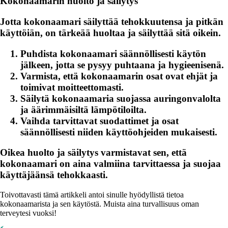
Kokonaamarin huolto ja säilytys
Jotta kokonaamari säilyttää tehokkuutensa ja pitkän
käyttöiän, on tärkeää huoltaa ja säilyttää sitä oikein.
Puhdista kokonaamari säännöllisesti käytön
jälkeen, jotta se pysyy puhtaana ja hygieenisenä.
Varmista, että kokonaamarin osat ovat ehjät ja
toimivat moitteettomasti.
Säilytä kokonaamaria suojassa auringonvalolta
ja äärimmäisiltä lämpötiloilta.
Vaihda tarvittavat suodattimet ja osat
säännöllisesti niiden käyttöohjeiden mukaisesti.
Oikea huolto ja säilytys varmistavat sen, että
kokonaamari on aina valmiina tarvittaessa ja suojaa
käyttäjäänsä tehokkaasti.
Toivottavasti tämä artikkeli antoi sinulle hyödyllistä tietoa
kokonaamarista ja sen käytöstä. Muista aina turvallisuus oman
terveytesi vuoksi!