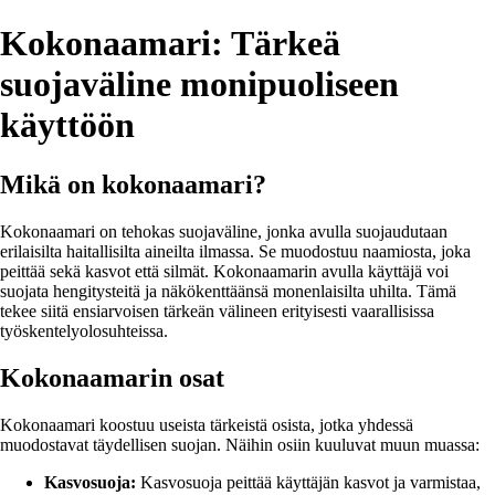
Kokonaamari: Tärkeä
suojaväline monipuoliseen
käyttöön
Mikä on kokonaamari?
Kokonaamari on tehokas suojaväline, jonka avulla suojaudutaan
erilaisilta haitallisilta aineilta ilmassa. Se muodostuu naamiosta, joka
peittää sekä kasvot että silmät. Kokonaamarin avulla käyttäjä voi
suojata hengitysteitä ja näkökenttäänsä monenlaisilta uhilta. Tämä
tekee siitä ensiarvoisen tärkeän välineen erityisesti vaarallisissa
työskentelyolosuhteissa.
Kokonaamarin osat
Kokonaamari koostuu useista tärkeistä osista, jotka yhdessä
muodostavat täydellisen suojan. Näihin osiin kuuluvat muun muassa:
Kasvosuoja:
Kasvosuoja peittää käyttäjän kasvot ja varmistaa,