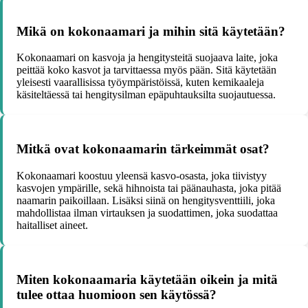
Mikä on kokonaamari ja mihin sitä käytetään?
Kokonaamari on kasvoja ja hengitysteitä suojaava laite, joka
peittää koko kasvot ja tarvittaessa myös pään. Sitä käytetään
yleisesti vaarallisissa työympäristöissä, kuten kemikaaleja
käsiteltäessä tai hengitysilman epäpuhtauksilta suojautuessa.
Mitkä ovat kokonaamarin tärkeimmät osat?
Kokonaamari koostuu yleensä kasvo-osasta, joka tiivistyy
kasvojen ympärille, sekä hihnoista tai päänauhasta, joka pitää
naamarin paikoillaan. Lisäksi siinä on hengitysventtiili, joka
mahdollistaa ilman virtauksen ja suodattimen, joka suodattaa
haitalliset aineet.
Miten kokonaamaria käytetään oikein ja mitä
tulee ottaa huomioon sen käytössä?