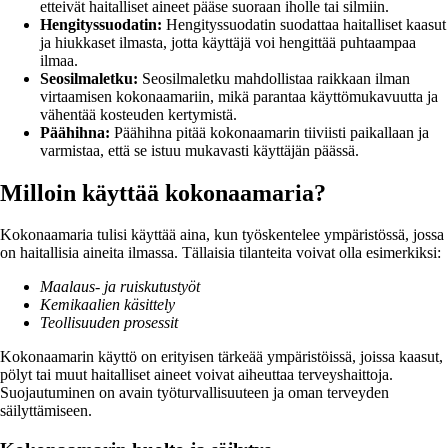
etteivät haitalliset aineet pääse suoraan iholle tai silmiin.
Hengityssuodatin:
Hengityssuodatin suodattaa haitalliset kaasut
ja hiukkaset ilmasta, jotta käyttäjä voi hengittää puhtaampaa
ilmaa.
Seosilmaletku:
Seosilmaletku mahdollistaa raikkaan ilman
virtaamisen kokonaamariin, mikä parantaa käyttömukavuutta ja
vähentää kosteuden kertymistä.
Päähihna:
Päähihna pitää kokonaamarin tiiviisti paikallaan ja
varmistaa, että se istuu mukavasti käyttäjän päässä.
Milloin käyttää kokonaamaria?
Kokonaamaria tulisi käyttää aina, kun työskentelee ympäristössä, jossa
on haitallisia aineita ilmassa. Tällaisia tilanteita voivat olla esimerkiksi:
Maalaus- ja ruiskutustyöt
Kemikaalien käsittely
Teollisuuden prosessit
Kokonaamarin käyttö on erityisen tärkeää ympäristöissä, joissa kaasut,
pölyt tai muut haitalliset aineet voivat aiheuttaa terveyshaittoja.
Suojautuminen on avain työturvallisuuteen ja oman terveyden
säilyttämiseen.