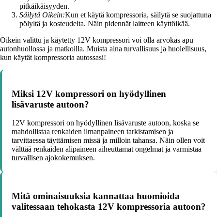
pitkäikäisyyden.
Säilytä Oikein:
Kun et käytä kompressoria, säilytä se suojattuna
pölyltä ja kosteudelta. Näin pidennät laitteen käyttöikää.
Oikein valittu ja käytetty 12V kompressori voi olla arvokas apu
autonhuollossa ja matkoilla. Muista aina turvallisuus ja huolellisuus,
kun käytät kompressoria autossasi!
Miksi 12V kompressori on hyödyllinen
lisävaruste autoon?
12V kompressori on hyödyllinen lisävaruste autoon, koska se
mahdollistaa renkaiden ilmanpaineen tarkistamisen ja
tarvittaessa täyttämisen missä ja milloin tahansa. Näin ollen voit
välttää renkaiden alipaineen aiheuttamat ongelmat ja varmistaa
turvallisen ajokokemuksen.
Mitä ominaisuuksia kannattaa huomioida
valitessaan tehokasta 12V kompressoria autoon?