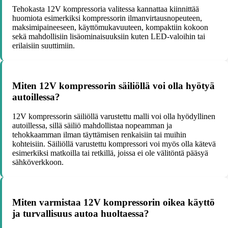
Tehokasta 12V kompressoria valitessa kannattaa kiinnittää
huomiota esimerkiksi kompressorin ilmanvirtausnopeuteen,
maksimipaineeseen, käyttömukavuuteen, kompaktiin kokoon
sekä mahdollisiin lisäominaisuuksiin kuten LED-valoihin tai
erilaisiin suuttimiin.
Miten 12V kompressorin säiliöllä voi olla hyötyä
autoillessa?
12V kompressorin säiliöllä varustettu malli voi olla hyödyllinen
autoillessa, sillä säiliö mahdollistaa nopeamman ja
tehokkaamman ilman täyttämisen renkaisiin tai muihin
kohteisiin. Säiliöllä varustettu kompressori voi myös olla kätevä
esimerkiksi matkoilla tai retkillä, joissa ei ole välitöntä pääsyä
sähköverkkoon.
Miten varmistaa 12V kompressorin oikea käyttö
ja turvallisuus autoa huoltaessa?