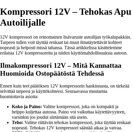
Kompressori 12V – Tehokas Apu
Autoilijalle
12V kompressori on erinomainen lisävaruste autoilijan työkalupakkiin.
Tarpeen tullen voit täyttää renkaat tai muut ilmatäytettävät kohteet
nopeasti ja helposti missä tahansa. Tässä artikkelissa käsittelemme
erilaisia 12V kompressoreita ja niiden käyttömahdollisuuksia autoon.
Ilmakompressori 12V – Mitä Kannattaa
Huomioida Ostopäätöstä Tehdessä
Ennen kuin teet päätöksen 12V kompressorin hankinnasta, on tärkeää
selvittää tarpeesi ja käyttökohteesi. Seuraavassa muutamia
huomioitavia asioita:
Koko ja Paino:
Valitse kompressori, joka on kompakti ja
helppo kuljettaa autossa. Paino voi vaikuttaa käytettävyyteen,
varsinkin jos joudut siirtämään sitä usein.
Teho:
Valitse riittävän tehokas kompressori, joka täyttää renkaat
nopeasti. Tehokas 12V kompressori säästää aikaa ja vaivaa.