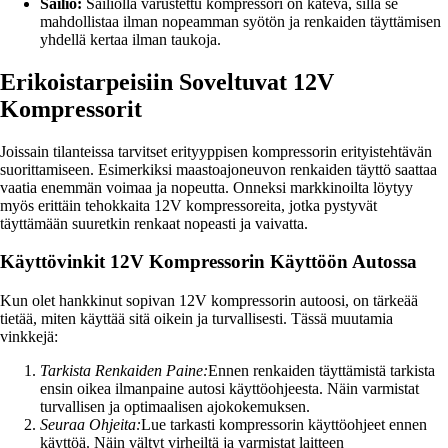
Säiliö:
Säiliöllä varustettu kompressori on kätevä, sillä se
mahdollistaa ilman nopeamman syötön ja renkaiden täyttämisen
yhdellä kertaa ilman taukoja.
Erikoistarpeisiin Soveltuvat 12V
Kompressorit
Joissain tilanteissa tarvitset erityyppisen kompressorin erityistehtävän
suorittamiseen. Esimerkiksi maastoajoneuvon renkaiden täyttö saattaa
vaatia enemmän voimaa ja nopeutta. Onneksi markkinoilta löytyy
myös erittäin tehokkaita 12V kompressoreita, jotka pystyvät
täyttämään suuretkin renkaat nopeasti ja vaivatta.
Käyttövinkit 12V Kompressorin Käyttöön Autossa
Kun olet hankkinut sopivan 12V kompressorin autoosi, on tärkeää
tietää, miten käyttää sitä oikein ja turvallisesti. Tässä muutamia
vinkkejä:
Tarkista Renkaiden Paine:
Ennen renkaiden täyttämistä tarkista
ensin oikea ilmanpaine autosi käyttöohjeesta. Näin varmistat
turvallisen ja optimaalisen ajokokemuksen.
Seuraa Ohjeita:
Lue tarkasti kompressorin käyttöohjeet ennen
käyttöä. Näin vältyt virheiltä ja varmistat laitteen