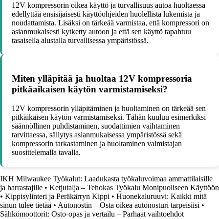
12V kompressorin oikea käyttö ja turvallisuus autoa huoltaessa
edellyttää ensisijaisesti käyttöohjeiden huolellista lukemista ja
noudattamista. Lisäksi on tärkeää varmistaa, että kompressori on
asianmukaisesti kytketty autoon ja että sen käyttö tapahtuu
tasaisella alustalla turvallisessa ympäristössä.
Miten ylläpitää ja huoltaa 12V kompressoria
pitkäaikaisen käytön varmistamiseksi?
12V kompressorin ylläpitäminen ja huoltaminen on tärkeää sen
pitkäikäisen käytön varmistamiseksi. Tähän kuuluu esimerkiksi
säännöllinen puhdistaminen, suodattimien vaihtaminen
tarvittaessa, säilytys asianmukaisessa ympäristössä sekä
kompressorin tarkastaminen ja huoltaminen valmistajan
suosittelemalla tavalla.
IKH Milwaukee Työkalut: Laadukasta työkaluvoimaa ammattilaisille
ja harrastajille
•
Ketjutalja – Tehokas Työkalu Monipuoliseen Käyttöön
•
Kippisylinteri ja Peräkärryn Kippi
•
Huonekaluruuvi: Kaikki mitä
sinun tulee tietää
•
Autonostin – Osta oikea autonosturi tarpeisiisi
•
Sähkömoottorit: Osto-opas ja vertailu – Parhaat vaihtoehdot