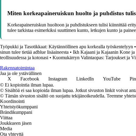
Miten korkeapaineruiskun huolto ja puhdistus tulis
Korkeapaineruiskun huoltoon ja puhdistukseen tulisi kiinnittää erit
tulee tarkistaa esimerkiksi suuttimen kunto, letkujen kunto ja paine
Työpukki ja Tasotikkaat: Käytännöllinen apu korkealla työskentelyyn
sinun tulee tietää adblue lisäaineesta
•
Ikh Kajaani ja Kajaanin Kone ja
teollisuudessa ja kotonasi
•
Kuomukärryn Valintaopas: Tarjoukset ja Vi
Rakennatoimintaa
Jaa ja ole ystävällinen
X
Facebook
Instagram
LinkedIn
YouTube
Pin
© Ei kopiointia ilman lupaa.
© Sisältöä ei saa kopioida ilman lupaa. Jotkut sivuston linkit voivat ant
© Tämän sivuston sisältö on suojattu tekijänoikeudella. Teemme yhtei
Koordinointi
Yhteistyökumppani
Brändikumppani
Viittaa
Joukkueen jäsen
Media
Ota yhteyttä