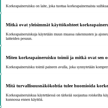
Korkeapaineruisku on laite, joka tuottaa korkeapainemaista suihkua. 
Mitkä ovat yleisimmät käyttökohteet korkeapaineru
Korkeapaineruiskuja käytetään muun muassa rakennusten ja ajoneuvo
laitteiden pesuun.
Miten korkeapaineruisku toimii ja mitkä ovat sen o
Korkeapaineruisku toimii paineen avulla, joka synnytetään kompresso
Mitä turvallisuusnäkökohtia tulee huomioida korke
Korkeapaineruiskua käytettäessä on tärkeää suojautua roiskeilta käytt
kunnossa ennen käyttöä.