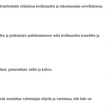
infiointiin erilaisissa teollisuuden ja rakennusalan sovelluksissa.
en ja putkistojen puhdistamiseen sekä teollisuuden koneiden ja
ut, painemittari, säiliö ja kahva.
ää noudattaa valmistajan ohjeita ja varmistaa, että laite on