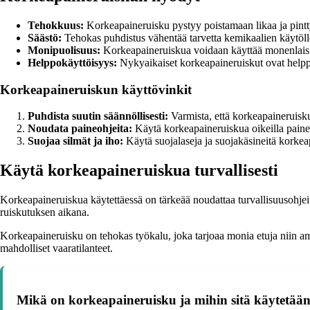
Tehokkuus:
Korkeapaineruisku pystyy poistamaan likaa ja pintty
Säästö:
Tehokas puhdistus vähentää tarvetta kemikaalien käytölle 
Monipuolisuus:
Korkeapaineruiskua voidaan käyttää monenlaisiin
Helppokäyttöisyys:
Nykyaikaiset korkeapaineruiskut ovat helpp
Korkeapaineruiskun käyttövinkit
Puhdista suutin säännöllisesti:
Varmista, että korkeapaineruisk
Noudata paineohjeita:
Käytä korkeapaineruiskua oikeilla painea
Suojaa silmät ja iho:
Käytä suojalaseja ja suojakäsineitä korkeap
Käytä korkeapaineruiskua turvallisesti
Korkeapaineruiskua käytettäessä on tärkeää noudattaa turvallisuusohjeita
ruiskutuksen aikana.
Korkeapaineruisku on tehokas työkalu, joka tarjoaa monia etuja niin ammat
mahdolliset vaaratilanteet.
Mikä on korkeapaineruisku ja mihin sitä käytetää