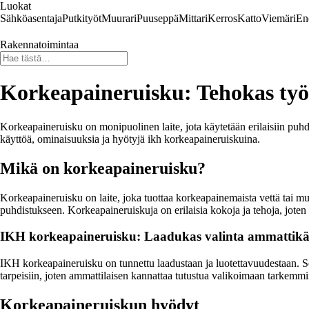
Luokat
Sähköasentaja
Putkityöt
Muurari
Puuseppä
Mittari
Kerros
Katto
Viemäri
En
Rakennatoimintaa
Korkeapaineruisku: Tehokas työk
Korkeapaineruisku on monipuolinen laite, jota käytetään erilaisiin puhdi
käyttöä, ominaisuuksia ja hyötyjä ikh korkeapaineruiskuina.
Mikä on korkeapaineruisku?
Korkeapaineruisku on laite, joka tuottaa korkeapainemaista vettä tai mu
puhdistukseen. Korkeapaineruiskuja on erilaisia kokoja ja tehoja, jote
IKH korkeapaineruisku: Laadukas valinta ammattikä
IKH korkeapaineruisku on tunnettu laadustaan ja luotettavuudestaan. Se
tarpeisiin, joten ammattilaisen kannattaa tutustua valikoimaan tarkemmi
Korkeapaineruiskun hyödyt