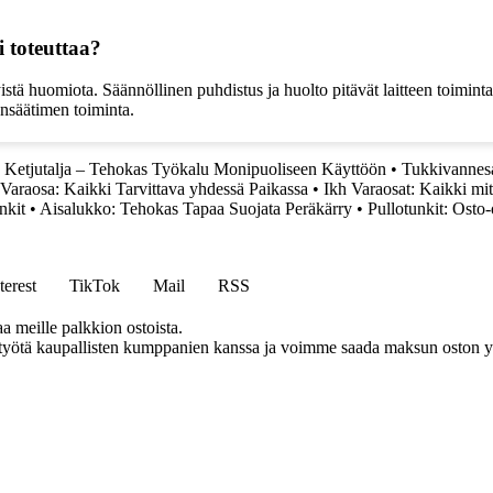
i toteuttaa?
yistä huomiota. Säännöllinen puhdistus ja huolto pitävät laitteen toimi
ensäätimen toiminta.
•
Ketjutalja – Tehokas Työkalu Monipuoliseen Käyttöön
•
Tukkivannesa
 Varaosa: Kaikki Tarvittava yhdessä Paikassa
•
Ikh Varaosat: Kaikki mitä
nkit
•
Aisalukko: Tehokas Tapaa Suojata Peräkärry
•
Pullotunkit: Osto-
terest
TikTok
Mail
RSS
aa meille palkkion ostoista.
styötä kaupallisten kumppanien kanssa ja voimme saada maksun oston yh