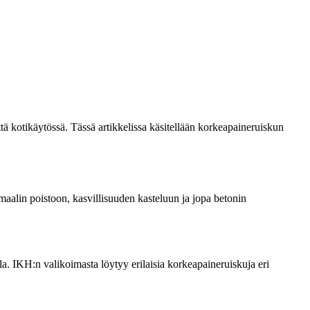
ttä kotikäytössä. Tässä artikkelissa käsitellään korkeapaineruiskun
maalin poistoon, kasvillisuuden kasteluun ja jopa betonin
a. IKH:n valikoimasta löytyy erilaisia korkeapaineruiskuja eri