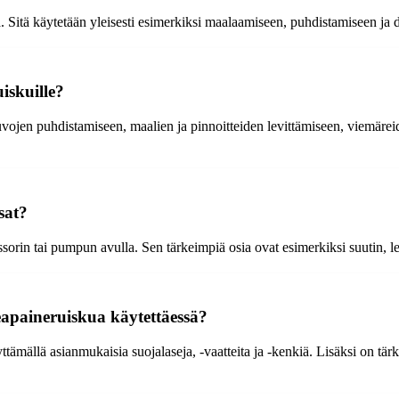
Sitä käytetään yleisesti esimerkiksi maalaamiseen, puhdistamiseen ja des
iskuille?
jen puhdistamiseen, maalien ja pinnoitteiden levittämiseen, viemäreid
sat?
rin tai pumpun avulla. Sen tärkeimpiä osia ovat esimerkiksi suutin, letk
apaineruiskua käytettäessä?
ämällä asianmukaisia suojalaseja, -vaatteita ja -kenkiä. Lisäksi on tärke