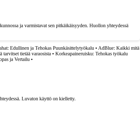
ntakunnossa ja varmistavat sen pitkäikäisyyden. Huollon yhteydessä
hat: Edullinen ja Tehokas Puunkäsittelytyökalu
•
AdBlue: Kaikki mitä
 tarvitset tietää varaosista
•
Korkeapaineruisku: Tehokas työkalu
opas ja Vertailu
•
teydessä. Luvaton käyttö on kielletty.