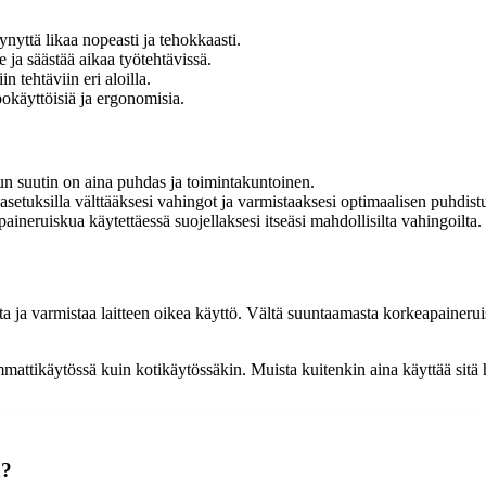
nyttä likaa nopeasti ja tehokkaasti.
ja säästää aikaa työtehtävissä.
 tehtäviin eri aloilla.
okäyttöisiä ja ergonomisia.
un suutin on aina puhdas ja toimintakuntoinen.
setuksilla välttääksesi vahingot ja varmistaaksesi optimaalisen puhdist
aineruiskua käytettäessä suojellaksesi itseäsi mahdollisilta vahingoilta.
 ja varmistaa laitteen oikea käyttö. Vältä suuntaamasta korkeapaineruisk
tikäytössä kuin kotikäytössäkin. Muista kuitenkin aina käyttää sitä huole
n?