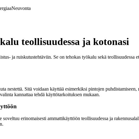
ergiaa
Neuvonta
alu teollisuudessa ja kotonasi
stus- ja ruiskutustehtäviin. Se on tehokas työkalu sekä teollisuudessa e
uta nestettä. Sitä voidaan käyttää esimerkiksi pintojen puhdistamiseen, 
n valinta kannattaa tehdä käyttötarkoituksen mukaan.
yttöön
 soveltuu erinomaisesti ammattikäyttöön teollisuudessa ja rakennusalall
n.