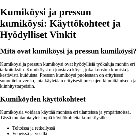
Kumiköysi ja pressun
kumiköysi: Käyttökohteet ja
Hyödylliset Vinkit
Mitä ovat kumiköysi ja pressun kumiköysi?
Kumiköysi ja pressun kumiköysi ovat hyödyllisiä työkaluja moniin eri
tarkoituksiin. Kumiköysi on joustava köysi, joka koostuu kumista ja
kestävistä kuiduista. Pressun kumiköysi puolestaan on erityisesti
suunniteltu versio, jota käytetään erityisesti pressujen kiinnittämiseen ja
kiinnitystarpeisiin.
Kumiköyden käyttökohteet
Kumiköysiä voidaan käyttää monissa eri tilanteissa ja ympäristöissä.
Tässä muutamia yleisimpiä käyttökohteita kumiköysille:
Teltoissa ja retkeilyssä
Veneissä ja vesillä