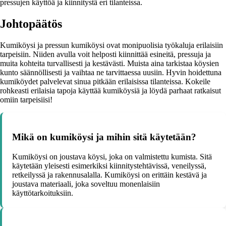
pressujen käyttöä ja kiinnitystä eri tilanteissa.
Johtopäätös
Kumiköysi ja pressun kumiköysi ovat monipuolisia työkaluja erilaisiin
tarpeisiin. Niiden avulla voit helposti kiinnittää esineitä, pressuja ja
muita kohteita turvallisesti ja kestävästi. Muista aina tarkistaa köysien
kunto säännöllisesti ja vaihtaa ne tarvittaessa uusiin. Hyvin hoidettuna
kumiköydet palvelevat sinua pitkään erilaisissa tilanteissa. Kokeile
rohkeasti erilaisia tapoja käyttää kumiköysiä ja löydä parhaat ratkaisut
omiin tarpeisiisi!
Mikä on kumiköysi ja mihin sitä käytetään?
Kumiköysi on joustava köysi, joka on valmistettu kumista. Sitä
käytetään yleisesti esimerkiksi kiinnitystehtävissä, veneilyssä,
retkeilyssä ja rakennusalalla. Kumiköysi on erittäin kestävä ja
joustava materiaali, joka soveltuu monenlaisiin
käyttötarkoituksiin.