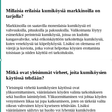
Millaisia erilaisia kumiköysiä markkinoilla on
tarjolla?
Markkinoilla on saatavilla monenlaisia kumiköysiä eri
vahvuuksilla, pituuksilla ja paksuuksilla. Valikoimasta löytyy
esimerkiksi perinteisiä kumiköysiä, joissa on kudottu
kangasvahvike, sekä erikoiskäyttöön tarkoitettuja kumiköysiä,
kuten veneköysiä tai kiipeilyköysiä. Lisäksi on olemassa eri
värejä ja kuvioita, jotka voivat helpottaa köysien erottamista
toisistaan ja niiden käyttöä eri tarkoituksiin.
Mitkä ovat yleisimmät virheet, joita kumiköysien
käytössä tehdään?
Yleisimpiä virheitä kumiköysien käytössä ovat
ylikuormittaminen, vääränlaisen köyden valinta tarkoitukseen
sekä huollon laiminlyönti. Ylikuormittaminen voi johtaa köyden
venymiseen liikaa tai jopa katkeamiseen, joten on tärkeää valita
oikean vahvuinen köysi kyseiseen tehtävään. Lisäksi
vääränlainen säilytys tai huolto voi lyhentää kumiköyden