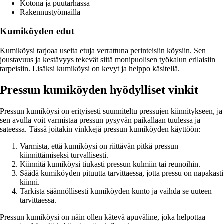
Kotona ja puutarhassa
Rakennustyömailla
Kumiköyden edut
Kumiköysi tarjoaa useita etuja verrattuna perinteisiin köysiin. Sen
joustavuus ja kestävyys tekevät siitä monipuolisen työkalun erilaisiin
tarpeisiin. Lisäksi kumiköysi on kevyt ja helppo käsitellä.
Pressun kumiköyden hyödylliset vinkit
Pressun kumiköysi on erityisesti suunniteltu pressujen kiinnitykseen, ja
sen avulla voit varmistaa pressun pysyvän paikallaan tuulessa ja
sateessa. Tässä joitakin vinkkejä pressun kumiköyden käyttöön:
Varmista, että kumiköysi on riittävän pitkä pressun
kiinnittämiseksi turvallisesti.
Kiinnitä kumiköysi tiukasti pressun kulmiin tai reunoihin.
Säädä kumiköyden pituutta tarvittaessa, jotta pressu on napakasti
kiinni.
Tarkista säännöllisesti kumiköyden kunto ja vaihda se uuteen
tarvittaessa.
Pressun kumiköysi on näin ollen kätevä apuväline, joka helpottaa