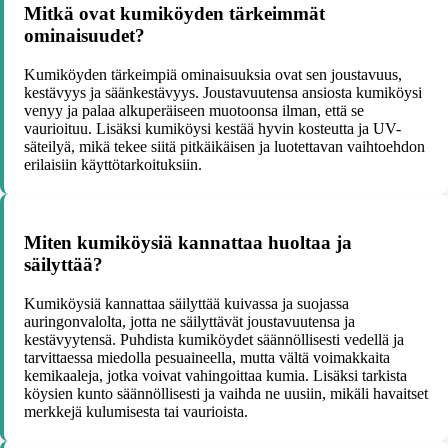
Mitkä ovat kumiköyden tärkeimmät
ominaisuudet?
Kumiköyden tärkeimpiä ominaisuuksia ovat sen joustavuus,
kestävyys ja säänkestävyys. Joustavuutensa ansiosta kumiköysi
venyy ja palaa alkuperäiseen muotoonsa ilman, että se
vaurioituu. Lisäksi kumiköysi kestää hyvin kosteutta ja UV-
säteilyä, mikä tekee siitä pitkäikäisen ja luotettavan vaihtoehdon
erilaisiin käyttötarkoituksiin.
Miten kumiköysiä kannattaa huoltaa ja
säilyttää?
Kumiköysiä kannattaa säilyttää kuivassa ja suojassa
auringonvalolta, jotta ne säilyttävät joustavuutensa ja
kestävyytensä. Puhdista kumiköydet säännöllisesti vedellä ja
tarvittaessa miedolla pesuaineella, mutta vältä voimakkaita
kemikaaleja, jotka voivat vahingoittaa kumia. Lisäksi tarkista
köysien kunto säännöllisesti ja vaihda ne uusiin, mikäli havaitset
merkkejä kulumisesta tai vaurioista.