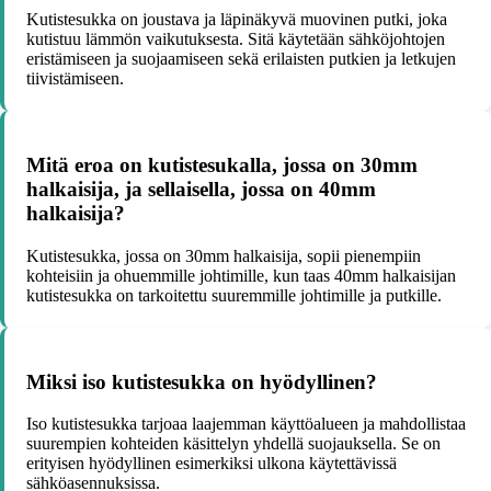
Kutistesukka on joustava ja läpinäkyvä muovinen putki, joka
kutistuu lämmön vaikutuksesta. Sitä käytetään sähköjohtojen
eristämiseen ja suojaamiseen sekä erilaisten putkien ja letkujen
tiivistämiseen.
Mitä eroa on kutistesukalla, jossa on 30mm
halkaisija, ja sellaisella, jossa on 40mm
halkaisija?
Kutistesukka, jossa on 30mm halkaisija, sopii pienempiin
kohteisiin ja ohuemmille johtimille, kun taas 40mm halkaisijan
kutistesukka on tarkoitettu suuremmille johtimille ja putkille.
Miksi iso kutistesukka on hyödyllinen?
Iso kutistesukka tarjoaa laajemman käyttöalueen ja mahdollistaa
suurempien kohteiden käsittelyn yhdellä suojauksella. Se on
erityisen hyödyllinen esimerkiksi ulkona käytettävissä
sähköasennuksissa.