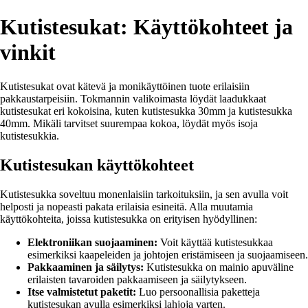
Kutistesukat: Käyttökohteet ja
vinkit
Kutistesukat ovat kätevä ja monikäyttöinen tuote erilaisiin
pakkaustarpeisiin. Tokmannin valikoimasta löydät laadukkaat
kutistesukat eri kokoisina, kuten kutistesukka 30mm ja kutistesukka
40mm. Mikäli tarvitset suurempaa kokoa, löydät myös isoja
kutistesukkia.
Kutistesukan käyttökohteet
Kutistesukka soveltuu monenlaisiin tarkoituksiin, ja sen avulla voit
helposti ja nopeasti pakata erilaisia esineitä. Alla muutamia
käyttökohteita, joissa kutistesukka on erityisen hyödyllinen:
Elektroniikan suojaaminen:
Voit käyttää kutistesukkaa
esimerkiksi kaapeleiden ja johtojen eristämiseen ja suojaamiseen.
Pakkaaminen ja säilytys:
Kutistesukka on mainio apuväline
erilaisten tavaroiden pakkaamiseen ja säilytykseen.
Itse valmistetut paketit:
Luo persoonallisia paketteja
kutistesukan avulla esimerkiksi lahjoja varten.