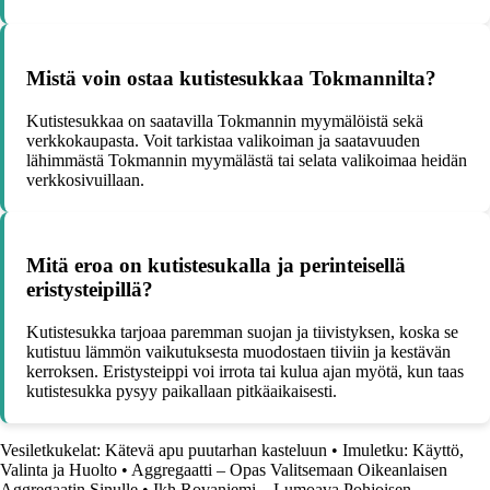
Mistä voin ostaa kutistesukkaa Tokmannilta?
Kutistesukkaa on saatavilla Tokmannin myymälöistä sekä
verkkokaupasta. Voit tarkistaa valikoiman ja saatavuuden
lähimmästä Tokmannin myymälästä tai selata valikoimaa heidän
verkkosivuillaan.
Mitä eroa on kutistesukalla ja perinteisellä
eristysteipillä?
Kutistesukka tarjoaa paremman suojan ja tiivistyksen, koska se
kutistuu lämmön vaikutuksesta muodostaen tiiviin ja kestävän
kerroksen. Eristysteippi voi irrota tai kulua ajan myötä, kun taas
kutistesukka pysyy paikallaan pitkäaikaisesti.
Vesiletkukelat: Kätevä apu puutarhan kasteluun
•
Imuletku: Käyttö,
Valinta ja Huolto
•
Aggregaatti – Opas Valitsemaan Oikeanlaisen
Aggregaatin Sinulle
•
Ikh Rovaniemi – Lumoava Pohjoisen