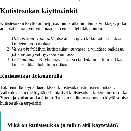
Kutistesukan käyttövinkit
Kutistesukan käyttö on helppoa, mutta alla muutamia vinkkejä, jotka
auttavat sinua hyödyntämään sitä entistä tehokkaammin:
Oikean koon valinta:
Valitse aina sopiva koko kutistesukkaa
kohteen koon mukaan.
Varastointi:
Säilytä kutistesukat kuivassa ja viileässä paikassa,
jotta ne säilyvät hyvässä kunnossa.
Leikkaaminen:
Käytä terävää saksia tai leikkuria, kun leikkaat
kutistesukkaa haluttuun mittaan.
Kutistesukat Tokmannilla
Tokmannilta löydät laadukkaat kutistesukat edulliseen hintaan.
Valikoimastamme löydät eri kokoiset kutistesukat, kuten kutistesukka
30mm ja kutistesukka 40mm. Tutustu valikoimaamme ja löydä sopiva
kutistesukka tarpeisiisi!
Mikä on kutistesukka ja mihin sitä käytetään?