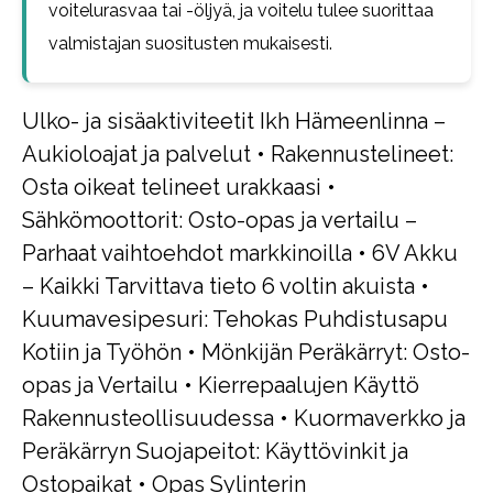
voitelurasvaa tai -öljyä, ja voitelu tulee suorittaa
valmistajan suositusten mukaisesti.
Ulko- ja sisäaktiviteetit Ikh Hämeenlinna –
Aukioloajat ja palvelut
•
Rakennustelineet:
Osta oikeat telineet urakkaasi
•
Sähkömoottorit: Osto-opas ja vertailu –
Parhaat vaihtoehdot markkinoilla
•
6V Akku
– Kaikki Tarvittava tieto 6 voltin akuista
•
Kuumavesipesuri: Tehokas Puhdistusapu
Kotiin ja Työhön
•
Mönkijän Peräkärryt: Osto-
opas ja Vertailu
•
Kierrepaalujen Käyttö
Rakennusteollisuudessa
•
Kuormaverkko ja
Peräkärryn Suojapeitot: Käyttövinkit ja
Ostopaikat
•
Opas Sylinterin