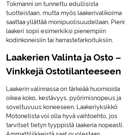
Tokmanni on tunnettu edullisista
tuotteistaan, mutta myös laakerivalikoima
saattaa yllättää monipuolisuudellaan. Pieni
laakeri sopii esimerkiksi pienempiin
kodinkoneisiin tai harrastetarkoituksiin.
Laakerien Valinta ja Osto –
Vinkkejä Ostotilanteeseen
Laakerin valinnassa on tärkeää huomioida
oikea koko, kestävyys, pyörimisnopeus ja
soveltuvuus koneeseen. Laakeriyksikkö
Motonetista voi olla hyvä vaihtoehto, jos
tarvitset tietyn tyyppistä laakeria nopeasti.
Ammattiliikkeistä saat puolestaan