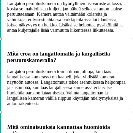
Langaton peruutuskamera on hyödyllinen lisävaruste autossa,
koska se mahdollistaa kuljettajan nähdä selkeästi auton taakse
peruuttaessaan. Kamera auttaa välttämään kolareita ja
vahinkoja, erityisesti ahtaissa parkkipaikoissa tai tilanteissa,
joissa näkyvyys on heikko. Lisäksi se helpottaa pysäköintiä ja
antaa kuljettajalle lisää varmuutta liikenteessä liikuttaessa.
Mitä eroa on langattomalla ja langallisella
peruutuskameralla?
Langaton peruutuskamera toimii ilman johtoja, kun taas
langallisessa kamerassa on kaapeli, joka yhdistää kameran
näyttöön autossa. Langattomuus tekee asennuksesta helpompaa
ja siistimpää, kun taas langallisessa kamerassa ei tarvitse
huolehtia pariston lataamisesta. Valinta langattoman ja
langallisen kameran välillä riippuu käyttäjän mieltymyksistä ja
auton rakenteesta.
Mitä ominaisuuksia kannattaa huomioida