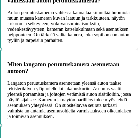
valitessaan auton peruutuskameraa?
Auton peruutuskameraa valitessa kannattaa kiinnittää huomiota
muun muassa kameran kuvan laatuun ja tarkkuuteen, näytön
kokoon ja selkeyteen, yökuvausominaisuuksiin,
vedenkestävyyteen, kameran katselukulmaan sekä asennuksen
helppouteen. On tärkeää valita kamera, joka sopii omaan auton
tyyliin ja tarpeisiin parhaiten.
Miten langaton peruutuskamera asennetaan
autoon?
Langaton peruutuskamera asennetaan yleensä auton taakse
rekisterikilven yläpuolelle tai takapuskuriin. Asennus vaatii
yleensä poraamista ja johtojen vetämistä auton sisätiloihin, jossa
näyttö sijaitsee. Kameran ja näytön pariliitos tulee myös tehdä
asennuksen yhteydessä. On suositeltavaa seurata tarkasti
valmistajan antamia asennusohjeita varmistaakseen oikeanlaisen
ja toimivan asennuksen.