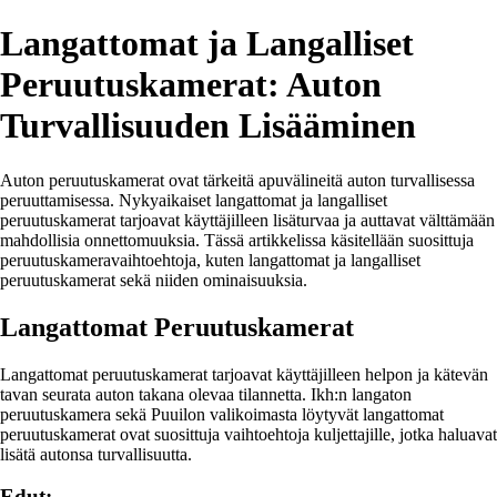
Langattomat ja Langalliset
Peruutuskamerat: Auton
Turvallisuuden Lisääminen
Auton peruutuskamerat ovat tärkeitä apuvälineitä auton turvallisessa
peruuttamisessa. Nykyaikaiset langattomat ja langalliset
peruutuskamerat tarjoavat käyttäjilleen lisäturvaa ja auttavat välttämään
mahdollisia onnettomuuksia. Tässä artikkelissa käsitellään suosittuja
peruutuskameravaihtoehtoja, kuten langattomat ja langalliset
peruutuskamerat sekä niiden ominaisuuksia.
Langattomat Peruutuskamerat
Langattomat peruutuskamerat tarjoavat käyttäjilleen helpon ja kätevän
tavan seurata auton takana olevaa tilannetta. Ikh:n langaton
peruutuskamera sekä Puuilon valikoimasta löytyvät langattomat
peruutuskamerat ovat suosittuja vaihtoehtoja kuljettajille, jotka haluavat
lisätä autonsa turvallisuutta.
Edut: