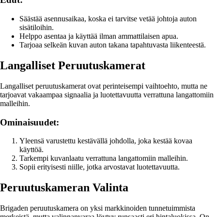
Säästää asennusaikaa, koska ei tarvitse vetää johtoja auton
sisätiloihin.
Helppo asentaa ja käyttää ilman ammattilaisen apua.
Tarjoaa selkeän kuvan auton takana tapahtuvasta liikenteestä.
Langalliset Peruutuskamerat
Langalliset peruutuskamerat ovat perinteisempi vaihtoehto, mutta ne
tarjoavat vakaampaa signaalia ja luotettavuutta verrattuna langattomiin
malleihin.
Ominaisuudet:
Yleensä varustettu kestävällä johdolla, joka kestää kovaa
käyttöä.
Tarkempi kuvanlaatu verrattuna langattomiin malleihin.
Sopii erityisesti niille, jotka arvostavat luotettavuutta.
Peruutuskameran Valinta
Brigaden peruutuskamera on yksi markkinoiden tunnetuimmista
merkeistä, mutta valinnanvaraa löytyy runsaasti eri hintaluokissa. On