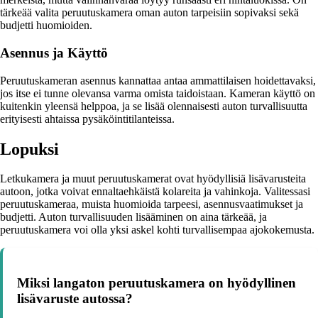
tärkeää valita peruutuskamera oman auton tarpeisiin sopivaksi sekä
budjetti huomioiden.
Asennus ja Käyttö
Peruutuskameran asennus kannattaa antaa ammattilaisen hoidettavaksi,
jos itse ei tunne olevansa varma omista taidoistaan. Kameran käyttö on
kuitenkin yleensä helppoa, ja se lisää olennaisesti auton turvallisuutta
erityisesti ahtaissa pysäköintitilanteissa.
Lopuksi
Letkukamera ja muut peruutuskamerat ovat hyödyllisiä lisävarusteita
autoon, jotka voivat ennaltaehkäistä kolareita ja vahinkoja. Valitessasi
peruutuskameraa, muista huomioida tarpeesi, asennusvaatimukset ja
budjetti. Auton turvallisuuden lisääminen on aina tärkeää, ja
peruutuskamera voi olla yksi askel kohti turvallisempaa ajokokemusta.
Miksi langaton peruutuskamera on hyödyllinen
lisävaruste autossa?